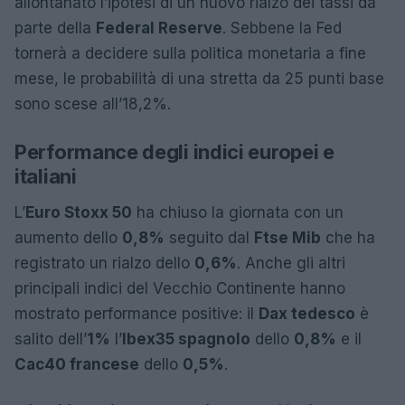
allontanato l’ipotesi di un nuovo rialzo dei tassi da
parte della
Federal Reserve
. Sebbene la Fed
tornerà a decidere sulla politica monetaria a fine
mese, le probabilità di una stretta da 25 punti base
sono scese all’18,2%.
Performance degli indici europei e
italiani
L’
Euro Stoxx 50
ha chiuso la giornata con un
aumento dello
0,8%
seguito dal
Ftse Mib
che ha
registrato un rialzo dello
0,6%
. Anche gli altri
principali indici del Vecchio Continente hanno
mostrato performance positive: il
Dax tedesco
è
salito dell’
1%
l’
Ibex35 spagnolo
dello
0,8%
e il
Cac40 francese
dello
0,5%
.