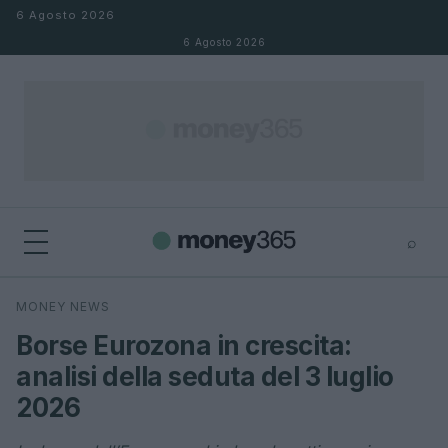
Salta al contenuto
6 Agosto 2026
6 Agosto 2026
⌕
×
⌕
MONEY NEWS
Cerca
Borse Eurozona in crescita:
analisi della seduta del 3 luglio
2026