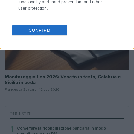
functionality and fraud prevention, and other
user protection.
CONFIRM
Monitoraggio Lea 2026: Veneto in testa, Calabria e
Sicilia in coda
Francesca Spadaro · 12 Lug 2026
PIÙ LETTI
1
Come fare la riconciliazione bancaria in modo
semplice per una PMI