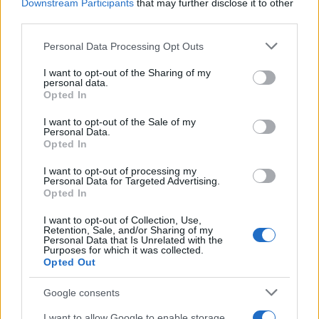
Downstream Participants
that may further disclose it to other
third parties.
Please note that this website/app uses one or more Google
Personal Data Processing Opt Outs
services and may gather and store information including but
Continua a leggere
not limited to your visit or usage behaviour. You may click to
I want to opt-out of the Sharing of my
personal data.
grant or deny consent to Google and its third-party tags to
Opted In
use your data for below specified purposes in below Google
MONEY NEWS
consent section.
I want to opt-out of the Sale of my
Personal Data.
Opted In
I want to opt-out of processing my
Personal Data for Targeted Advertising.
Opted In
I want to opt-out of Collection, Use,
Retention, Sale, and/or Sharing of my
Personal Data that Is Unrelated with the
Purposes for which it was collected.
Opted Out
Google consents
Borse europee in rosso: petrolio in rialzo e focus su
Federal Reserve
I want to allow Google to enable storage