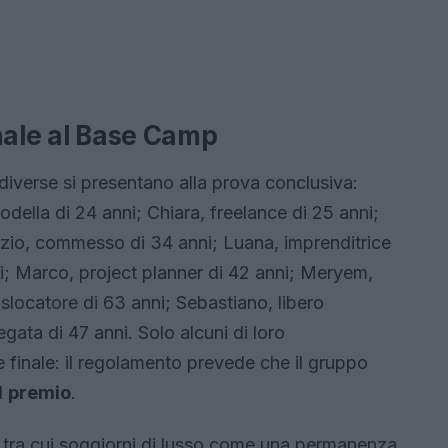
finale al Base Camp
 diverse si presentano alla prova conclusiva:
odella di 24 anni; Chiara, freelance di 25 anni;
rizio, commesso di 34 anni; Luana, imprenditrice
nni; Marco, project planner di 42 anni; Meryem,
aslocatore di 63 anni; Sebastiano, libero
gata di 47 anni. Solo alcuni di loro
 finale: il regolamento prevede che il gruppo
l
premio
.
, tra cui soggiorni di lusso come una permanenza