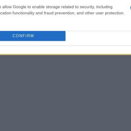
o allow Google to enable storage related to security, including
ei numeri ma anche nelle relazioni: alleanze
cation functionality and fraud prevention, and other user protection.
hanno concesso piccole gratificazioni personali
ci, o momenti di relax — a discapito del bottino
equilibri in cui fiducia e risentimento hanno
CONFIRM
 di spesa in una verifica del gruppo.