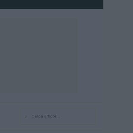
⌕
Cerca