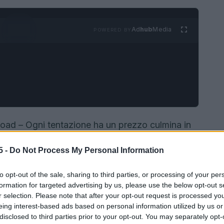
Ad
hub
Media
POWERED BY
Road – Ogni tentazione ha un prezzo culmina in
5 giugno alle 21:15 su Sky Uno e in streaming su
5 -
Do Not Process My Personal Information
chiaro su TV8. Dopo dodici giorni di cammino
ifficoltà fisiche, i dodici concorrenti arrivano al
to opt-out of the sale, sharing to third parties, or processing of your per
montepremi
iniziale è stato messo a dura prova
formation for targeted advertising by us, please use the below opt-out s
r selection. Please note that after your opt-out request is processed y
cifra ufficiale in palio è di
201.450 euro
.
eing interest-based ads based on personal information utilized by us or
disclosed to third parties prior to your opt-out. You may separately opt-