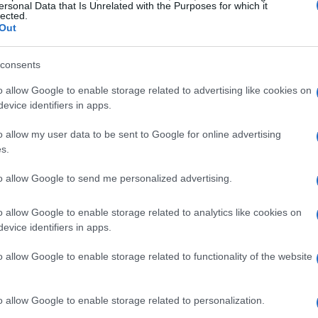
ersonal Data that Is Unrelated with the Purposes for which it
lected.
tro neutrale mentre i partecipanti valutano se
Out
eressi personali.
consents
 scelte che hanno ridotto il
o allow Google to enable storage related to advertising like cookies on
evice identifiers in apps.
o allow my user data to be sent to Google for online advertising
tato con tentazioni dal valore elevato: dal
s.
foresta al controverso giro in catamarano che ha
to allow Google to send me personalized advertising.
. L’episodio noto come “catamarano gate” ha
o dopo la decisione di una concorrente di
o allow Google to enable storage related to analytics like cookies on
e a una compagna di viaggio. Queste spese
evice identifiers in apps.
e la somma disponibile mentre la fatica
o allow Google to enable storage related to functionality of the website
a i membri.
o allow Google to enable storage related to personalization.
rtecipanti