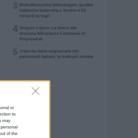
3
Ristrutturazione Volkswagen: quattro
fabbriche tedesche a rischio e 50
miliardi di tagli
4
Shayne Coplan: La Storia del
Giovane Miliardario Fondatore di
Polymarket
5
Crescita della migrazione dei
pensionati italiani: le mete più ambite
sonal or
ection to
ou may
 personal
out of the