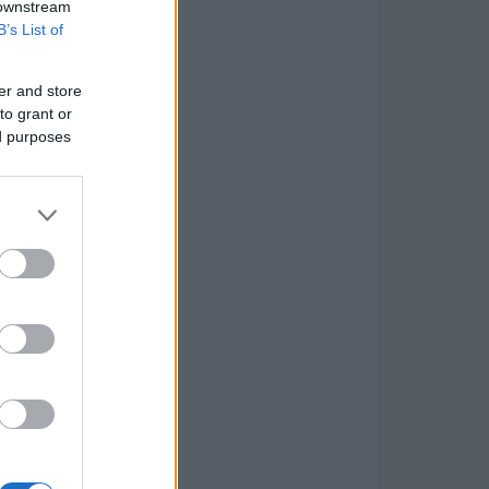
 downstream
B’s List of
er and store
to grant or
ed purposes