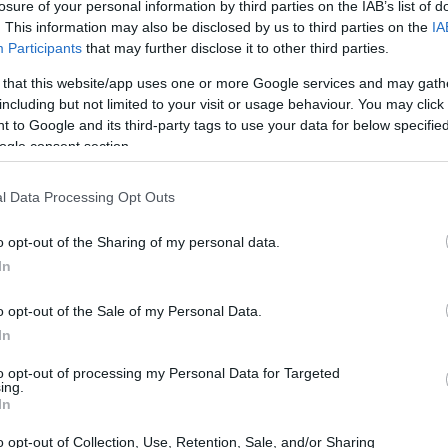
losure of your personal information by third parties on the IAB’s list of
. This information may also be disclosed by us to third parties on the
IA
Participants
that may further disclose it to other third parties.
 that this website/app uses one or more Google services and may gath
including but not limited to your visit or usage behaviour. You may click 
 to Google and its third-party tags to use your data for below specifi
ogle consent section.
l Data Processing Opt Outs
o opt-out of the Sharing of my personal data.
In
o opt-out of the Sale of my Personal Data.
In
to opt-out of processing my Personal Data for Targeted
un laboratorio sociale: la
Compagnia delle
ing.
In
tenza, offerte di lusso e spese volontarie che
o opt-out of Collection, Use, Retention, Sale, and/or Sharing
 la discussione decisiva sarà il conduttore