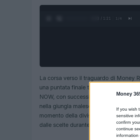
0:05 / 1:21
1
/
4
La corsa verso il traguardo di Money 
una puntata finale trasmessa giovedì 2
Money 36
NOW, con successiva disponibilità in 
nella giungla malese, tra clima ostile e d
If you wish 
momento della divisione del bottino: il
sensitive in
confirm you
dalle scelte durante il percorso e ora la 
continue se
information 