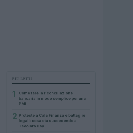
PIÙ LETTI
1
Come fare la riconciliazione
bancaria in modo semplice per una
PMI
2
Proteste a Cala Finanza e battaglie
legali: cosa sta succedendo a
Tavolara Bay