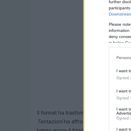
further disc
participants
Downstream 
Please note
information 
deny consent
in below Go
Persona
I want t
Opted 
I want t
Opted 
I want 
Il format ha trasformato il territorio in 
Advertis
Opted 
Tentazioni
ha affrontato prove di resis
I want t
hanno eroso il fondo comune. A dirigere