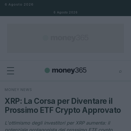
Salta al contenuto
6 Agosto 2026
6 Agosto 2026
⌕
×
⌕
MONEY NEWS
Cerca
XRP: La Corsa per Diventare il
Prossimo ETF Crypto Approvato
L'ottimismo degli investitori per XRP aumenta: il
potenziale protagonista del prossimo ETF crypto.