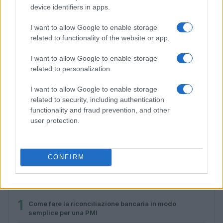
device identifiers in apps.
I want to allow Google to enable storage
related to functionality of the website or app.
I want to allow Google to enable storage
related to personalization.
I want to allow Google to enable storage
related to security, including authentication
functionality and fraud prevention, and other
Monitoraggio Lea 2026: Veneto in testa, Calabria e
user protection.
Sicilia in coda
Francesca Spadaro · 12 Lug 2026
CONFIRM
PIÙ LETTI
1
Come fare la riconciliazione bancaria in modo
semplice per una PMI