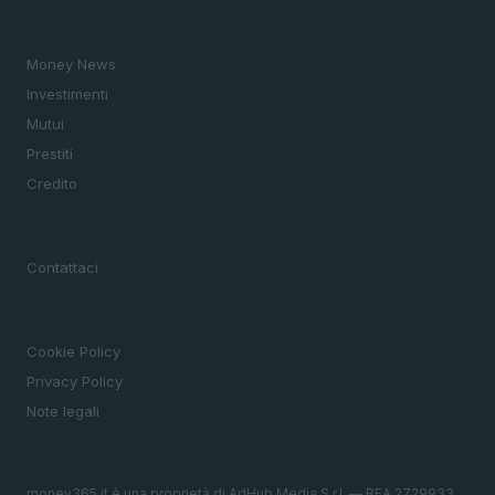
SEZIONI
Money News
Investimenti
Mutui
Prestiti
Credito
MAGAZINE
Contattaci
LEGALE
Cookie Policy
Privacy Policy
Note legali
money365.it è una proprietà di AdHub Media S.r.l. — REA 2729933