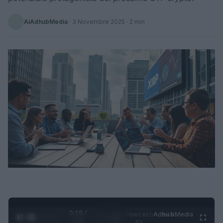
AiAdhubMedia
·
3 Novembre 2025
· 2 min
0:20 /
Ad
hub
Media
POWERED
1
/
4
1:21
BY