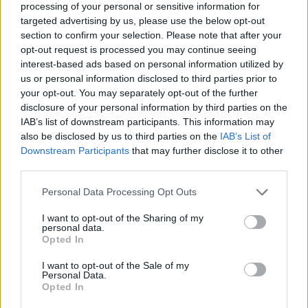
processing of your personal or sensitive information for
targeted advertising by us, please use the below opt-out
section to confirm your selection. Please note that after your
Continua a leggere
opt-out request is processed you may continue seeing
interest-based ads based on personal information utilized by
us or personal information disclosed to third parties prior to
MONEY NEWS
your opt-out. You may separately opt-out of the further
disclosure of your personal information by third parties on the
IAB’s list of downstream participants. This information may
also be disclosed by us to third parties on the
IAB’s List of
Downstream Participants
that may further disclose it to other
third parties.
Please note that this website/app uses one or more Google
Personal Data Processing Opt Outs
services and may gather and store information including but
not limited to your visit or usage behaviour. You may click to
I want to opt-out of the Sharing of my
personal data.
grant or deny consent to Google and its third-party tags to
Opted In
use your data for below specified purposes in below Google
consent section.
I want to opt-out of the Sale of my
Personal Data.
Borse europee in rosso: petrolio in rialzo e focus su
Opted In
Federal Reserve
Edoardo Vitali · 30 Lug 2026