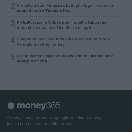
2
Proteste a Cala Finanza e battaglie legali: cosa sta
succedendo a Tavolara Bay
3
Ristrutturazione Volkswagen: quattro fabbriche
tedesche a rischio e 50 miliardi di tagli
4
Shayne Coplan: La Storia del Giovane Miliardario
Fondatore di Polymarket
5
Crescita della migrazione dei pensionati italiani: le
mete più ambite
Cresci, investi, prospera ogni giorno. Money news,
investimenti, mutui, prestiti e credito.