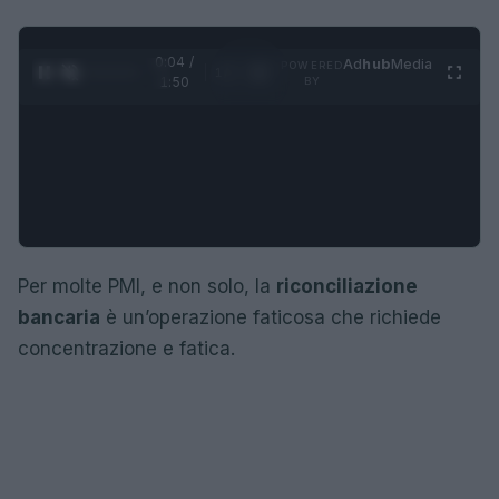
0:05 /
Ad
hub
Media
POWERED
1
/
4
1:50
BY
Per molte PMI, e non solo, la
riconciliazione
bancaria
è un’operazione faticosa che richiede
concentrazione e fatica.