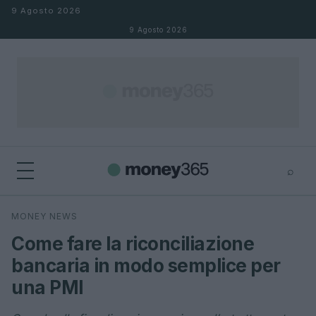
Salta al contenuto
9 Agosto 2026
9 Agosto 2026
⌕
×
⌕
MONEY NEWS
Cerca
Come fare la riconciliazione
bancaria in modo semplice per
una PMI