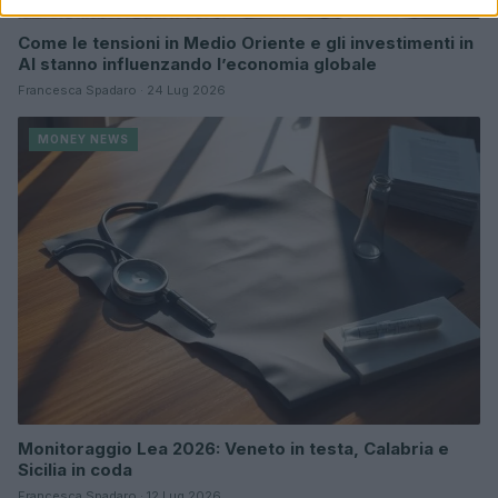
Come le tensioni in Medio Oriente e gli investimenti in
AI stanno influenzando l’economia globale
Francesca Spadaro · 24 Lug 2026
MONEY NEWS
Monitoraggio Lea 2026: Veneto in testa, Calabria e
Sicilia in coda
Francesca Spadaro · 12 Lug 2026