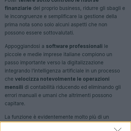
Poter
tenere sotto controllo le risorse
finanziarie
del proprio business, ridurre gli sbagli e
le incongruenze e semplificare la gestione della
prima nota sono solo alcuni aspetti che non
possono essere sottovalutati.
Appoggiandosi a
software professionali
le
piccole e medie imprese italiane compiono un
passo importante verso la digitalizzazione
integrando l’intelligenza artificiale in un processo
che
velocizza notevolmente le operazioni
mensili
di contabilità riducendo ed eliminando gli
errori manuali e umani che altrimenti possono
capitare.
La funzione è evidentemente molto più di un
compito dell’amministrazione perché riesce a