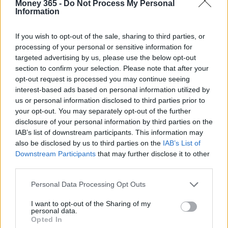
Money 365 -
Do Not Process My Personal
diventare un alleato per prendere decisioni
Information
economiche con chiarezza tenendo tutto sotto
controllo.
If you wish to opt-out of the sale, sharing to third parties, or
processing of your personal or sensitive information for
targeted advertising by us, please use the below opt-out
section to confirm your selection. Please note that after your
AUTORE
opt-out request is processed you may continue seeing
Redazione
interest-based ads based on personal information utilized by
us or personal information disclosed to third parties prior to
your opt-out. You may separately opt-out of the further
disclosure of your personal information by third parties on the
IAB’s list of downstream participants. This information may
also be disclosed by us to third parties on the
IAB’s List of
Downstream Participants
that may further disclose it to other
third parties.
Please note that this website/app uses one or more Google
Personal Data Processing Opt Outs
services and may gather and store information including but
not limited to your visit or usage behaviour. You may click to
I want to opt-out of the Sharing of my
personal data.
grant or deny consent to Google and its third-party tags to
Opted In
use your data for below specified purposes in below Google