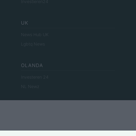
Investieren24
UK
News Hub UK
Lgbtq News
OLANDA
Investeren 24
NL Newz