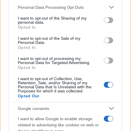
Please note that this website/app uses one or more Google
Personal Data Processing Opt Outs
services and may gather and store information including but
not limited to your visit or usage behaviour. You may click to
I want to opt-out of the Sharing of my
personal data.
grant or deny consent to Google and its third-party tags to
Opted In
use your data for below specified purposes in below Google
consent section.
I want to opt-out of the Sale of my
Personal Data.
Opted In
I want to opt-out of processing my
Personal Data for Targeted Advertising.
Opted In
I want to opt-out of Collection, Use,
Retention, Sale, and/or Sharing of my
Personal Data that Is Unrelated with the
Purposes for which it was collected.
Opted Out
Google consents
I want to allow Google to enable storage
related to advertising like cookies on web or