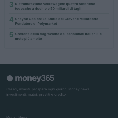
3
Ristrutturazione Volkswagen: quattro fabbriche
tedesche a rischio e 50 miliardi di tagli
4
Shayne Coplan: La Storia del Giovane Miliardario
Fondatore di Polymarket
5
Crescita della migrazione dei pensionati italiani: le
mete più ambite
Cresci, investi, prospera ogni giorno. Money news,
investimenti, mutui, prestiti e credito.
SEZIONI
Money News