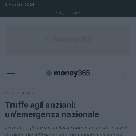
Salta al contenuto
6 Agosto 2026
6 Agosto 2026
⌕
×
⌕
MONEY NEWS
Cerca
Truffe agli anziani:
un’emergenza nazionale
Le truffe agli anziani in Italia sono in aumento: ecco le
tecniche più diffuse e come proteggere i nostri cari.