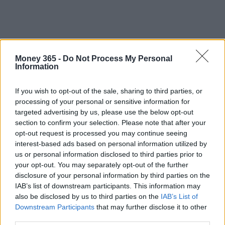
In conclusione, le forze dell’ordine invitano tutti a
Money 365 -
Do Not Process My Personal
Information
non sentirsi in imbarazzo nel chiedere aiuto o nel
denunciare sospetti di truffa. Solo attraverso una
If you wish to opt-out of the sale, sharing to third parties, or
collaborazione attiva potremo arginare questa
processing of your personal or sensitive information for
targeted advertising by us, please use the below opt-out
piaga sociale che colpisce una delle categorie più
section to confirm your selection. Please note that after your
fragili della nostra società. Non siamo soli in questa
opt-out request is processed you may continue seeing
lotta e ogni piccolo gesto conta.
interest-based ads based on personal information utilized by
us or personal information disclosed to third parties prior to
your opt-out. You may separately opt-out of the further
disclosure of your personal information by third parties on the
AUTORE
IAB’s list of downstream participants. This information may
AiAdhubMedia
also be disclosed by us to third parties on the
IAB’s List of
Downstream Participants
that may further disclose it to other
third parties.