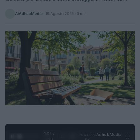
AiAdhubMedia
·
19 Agosto 2025
· 3 min
0:05 /
Ad
hub
Media
POWERED
1
/
4
1:20
BY