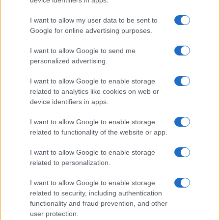
device identifiers in apps.
Continua a leggere
I want to allow my user data to be sent to
Google for online advertising purposes.
MONEY NEWS
I want to allow Google to send me
personalized advertising.
I want to allow Google to enable storage
related to analytics like cookies on web or
device identifiers in apps.
I want to allow Google to enable storage
related to functionality of the website or app.
I want to allow Google to enable storage
related to personalization.
Borse europee in rosso: petrolio in rialzo e focus su
Federal Reserve
I want to allow Google to enable storage
Edoardo Vitali · 30 Lug 2026
related to security, including authentication
functionality and fraud prevention, and other
MONEY NEWS
user protection.