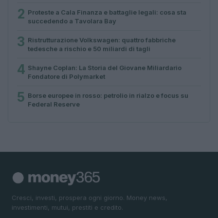
2
Proteste a Cala Finanza e battaglie legali: cosa sta
succedendo a Tavolara Bay
3
Ristrutturazione Volkswagen: quattro fabbriche
tedesche a rischio e 50 miliardi di tagli
4
Shayne Coplan: La Storia del Giovane Miliardario
Fondatore di Polymarket
5
Borse europee in rosso: petrolio in rialzo e focus su
Federal Reserve
Cresci, investi, prospera ogni giorno. Money news,
investimenti, mutui, prestiti e credito.