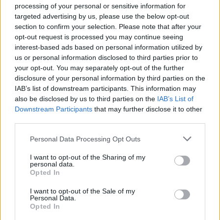
sistemica in cui il
debanking
diventa uno
processing of your personal or sensitive information for
strumento con effetti concreti sullo svolgimento del
targeted advertising by us, please use the below opt-out
section to confirm your selection. Please note that after your
processo e le
criptovalute
appaiono come una
opt-out request is processed you may continue seeing
risposta pratica e tecnologica a restrizioni che
interest-based ads based on personal information utilized by
possono derivare dall’intervento delle autorità. Le
us or personal information disclosed to third parties prior to
your opt-out. You may separately opt-out of the further
prossime evoluzioni del caso determineranno se
disclosure of your personal information by third parties on the
queste argomentazioni incideranno anche sul piano
IAB’s list of downstream participants. This information may
giuridico e regolamentare.
also be disclosed by us to third parties on the
IAB’s List of
Downstream Participants
that may further disclose it to other
third parties.
Please note that this website/app uses one or more Google
Personal Data Processing Opt Outs
AUTORE
services and may gather and store information including but
Francesca Spadaro
not limited to your visit or usage behaviour. You may click to
I want to opt-out of the Sharing of my
personal data.
Francesca Spadaro ha ricostruito una catena
grant or deny consent to Google and its third-party tags to
Opted In
di investimenti veronese partendo dai bilanci
use your data for below specified purposes in below Google
depositati alla Camera di Commercio; è
consent section.
I want to opt-out of the Sale of my
analista finanziaria che coordina dossier su
Personal Data.
PMI e mercati. Laureata in economia,
Opted In
collabora con camerali locali e cura