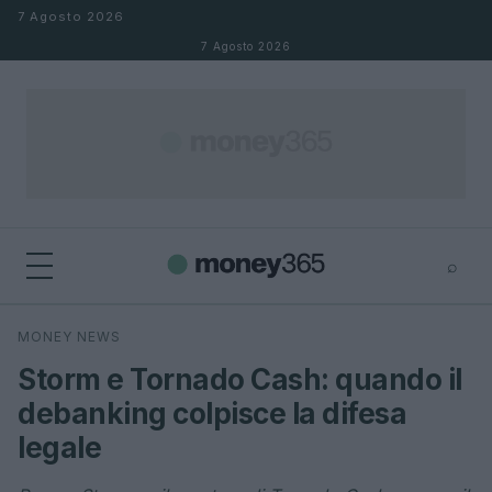
Salta al contenuto
7 Agosto 2026
7 Agosto 2026
⌕
×
⌕
MONEY NEWS
Cerca
Storm e Tornado Cash: quando il
debanking colpisce la difesa
legale