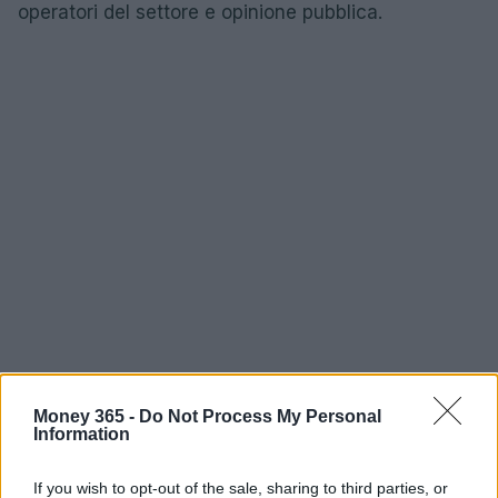
operatori del settore e opinione pubblica.
Money 365 -
Do Not Process My Personal
Information
In sintesi, la posizione di Roman Storm non si limita
a una protesta personale: propone una lettura
If you wish to opt-out of the sale, sharing to third parties, or