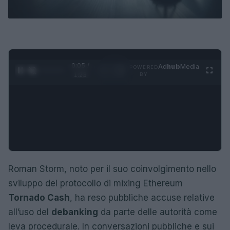
0:05 /
Ad
hub
Media
POWERED
1
/
4
1:23
BY
Roman Storm, noto per il suo coinvolgimento nello
sviluppo del protocollo di mixing Ethereum
Tornado Cash
, ha reso pubbliche accuse relative
all’uso del
debanking
da parte delle autorità come
leva procedurale. In conversazioni pubbliche e sui