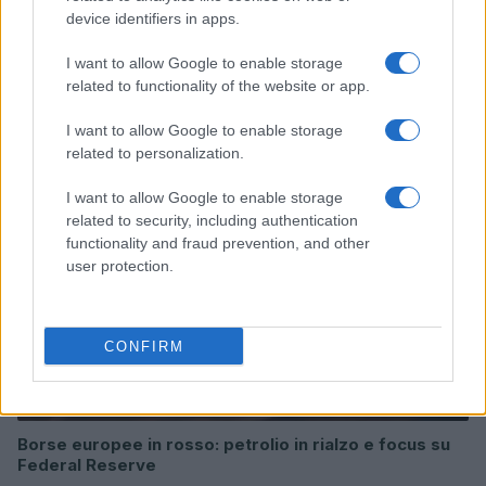
device identifiers in apps.
I want to allow Google to enable storage
Continua a leggere
related to functionality of the website or app.
I want to allow Google to enable storage
MONEY NEWS
related to personalization.
I want to allow Google to enable storage
related to security, including authentication
functionality and fraud prevention, and other
user protection.
CONFIRM
Borse europee in rosso: petrolio in rialzo e focus su
Federal Reserve