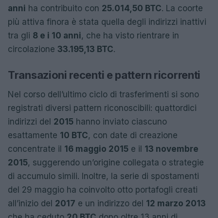
anni
ha contribuito con
25.014,50 BTC
. La coorte
più attiva finora è stata quella degli indirizzi inattivi
tra gli
8 e i 10 anni
, che ha visto rientrare in
circolazione
33.195,13 BTC
.
Transazioni recenti e pattern ricorrenti
Nel corso dell’ultimo ciclo di trasferimenti si sono
registrati diversi pattern riconoscibili: quattordici
indirizzi del
2015
hanno inviato ciascuno
esattamente
10 BTC
, con date di creazione
concentrate il
16 maggio 2015
e il
13 novembre
2015
, suggerendo un’origine collegata o strategie
di accumulo simili. Inoltre, la serie di spostamenti
del 29 maggio ha coinvolto otto portafogli creati
all’inizio del
2017
e un indirizzo del
12 marzo 2013
che ha ceduto
20 BTC
dopo oltre 13 anni di