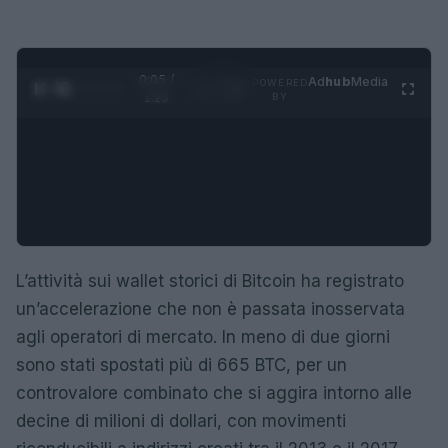
0:06 /
Ad
hub
Media
POWERED
1
/
4
1:23
BY
L’attività sui wallet storici di Bitcoin ha registrato
un’accelerazione che non è passata inosservata
agli operatori di mercato. In meno di due giorni
sono stati spostati più di 665 BTC, per un
controvalore combinato che si aggira intorno alle
decine di milioni di dollari, con movimenti