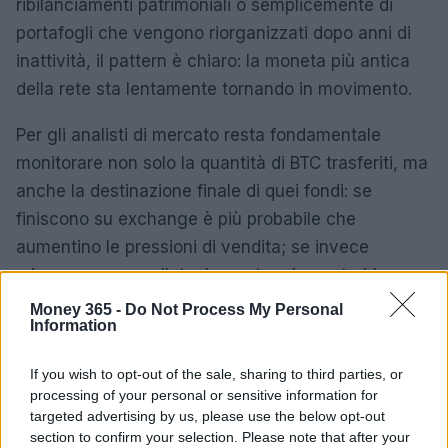
ribilanciamenti patrimoniali o semplicemente di
portafogli che vengono riorganizzati dopo anni di
inattività, il pattern è chiaro: la moneta più antica
della rete sta lentamente tornando in movimento.
Per gli analisti di mercato resta fondamentale
monitorare non solo la quantità di BTC trasferiti, ma
anche la destinazione finale di quei fondi: se
finiscono su exchange è più probabile che
aumentino le pressioni di vendita; se invece
migrano verso wallet a lungo termine potrebbero
semplicemente rappresentare consolidamento o
Money 365 -
Do Not Process My Personal
Information
spostamenti interni.
If you wish to opt-out of the sale, sharing to third parties, or
In conclusione, mentre il 2026 procede, l’attività dei
processing of your personal or sensitive information for
portafogli dormienti rimane un indicatore chiave
targeted advertising by us, please use the below opt-out
della dinamica dell’offerta di bitcoin: seguire questi
section to confirm your selection. Please note that after your