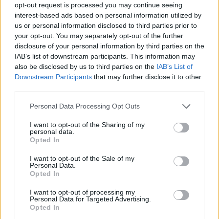
opt-out request is processed you may continue seeing
movimenti aiuta a comprendere meglio le potenziali
interest-based ads based on personal information utilized by
variabili che influenzano volatilità e prezzi nel breve
us or personal information disclosed to third parties prior to
e nel medio termine.
your opt-out. You may separately opt-out of the further
disclosure of your personal information by third parties on the
IAB’s list of downstream participants. This information may
also be disclosed by us to third parties on the
IAB’s List of
AUTORE
Downstream Participants
that may further disclose it to other
Francesca Galli
third parties.
Francesca Galli, fiorentina con formazione
Please note that this website/app uses one or more Google
Personal Data Processing Opt Outs
bancaria, prese la decisione di cambiare
services and may gather and store information including but
carriera dopo un convegno a Palazzo
not limited to your visit or usage behaviour. You may click to
I want to opt-out of the Sharing of my
Vecchio: oggi cura analisi di mercati e
personal data.
grant or deny consent to Google and its third-party tags to
Opted In
colonne su risparmio e investimenti. In
use your data for below specified purposes in below Google
redazione propone linee editoriali attente alla
consent section.
I want to opt-out of the Sale of my
trasparenza e conserva l'agenda del primo
Personal Data.
impiego in banca.
Opted In
I want to opt-out of processing my
Personal Data for Targeted Advertising.
Opted In