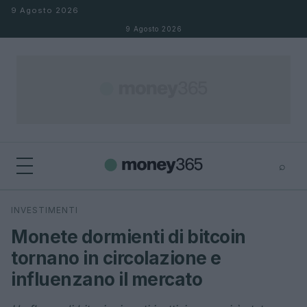
Salta al contenuto
9 Agosto 2026
9 Agosto 2026
⌕
×
⌕
INVESTIMENTI
Cerca
Monete dormienti di bitcoin
tornano in circolazione e
influenzano il mercato