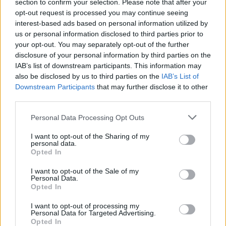
section to confirm your selection. Please note that after your
opt-out request is processed you may continue seeing
interest-based ads based on personal information utilized by
us or personal information disclosed to third parties prior to
Glossario
your opt-out. You may separately opt-out of the further
disclosure of your personal information by third parties on the
Green New Deal:
Iniziativa politica che combina
IAB’s list of downstream participants. This information may
la lotta contro il cambiamento climatico con la
also be disclosed by us to third parties on the
IAB’s List of
crescita economica.
Downstream Participants
that may further disclose it to other
third parties.
Biodiversità:
Varietà di vita presente in un
Please note that this website/app uses one or more Google
ecosistema, fondamentale per la salute del
Personal Data Processing Opt Outs
services and may gather and store information including but
pianeta.
not limited to your visit or usage behaviour. You may click to
I want to opt-out of the Sharing of my
personal data.
grant or deny consent to Google and its third-party tags to
Opted In
use your data for below specified purposes in below Google
consent section.
AUTORE
I want to opt-out of the Sale of my
Personal Data.
AiAdhubMedia
Opted In
I want to opt-out of processing my
Personal Data for Targeted Advertising.
Opted In