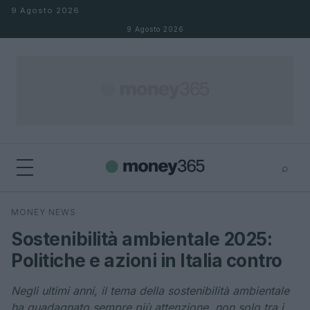
Salta al contenuto
9 Agosto 2026
9 Agosto 2026
⌕
×
⌕
MONEY NEWS
Cerca
Sostenibilità ambientale 2025:
Politiche e azioni in Italia contro
Negli ultimi anni, il tema della sostenibilità ambientale
ha guadagnato sempre più attenzione, non solo tra i