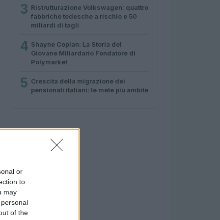
3
Ristrutturazione Volkswagen: quattro
fabbriche tedesche a rischio e 50
miliardi di tagli
4
Shayne Coplan: La Storia del
Giovane Miliardario Fondatore di
Polymarket
5
Crescita della migrazione dei
pensionati italiani: le mete più ambite
sonal or
ection to
ou may
 personal
out of the