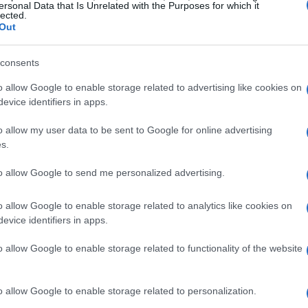
ersonal Data that Is Unrelated with the Purposes for which it
enziali per garantire l’efficacia del sistema
lected.
Out
a tributaria venga amministrata correttamente
aro che, pur volendo rilassarci, il sistema
consents
nalità.
La decisione di sospendere l’invio di
o allow Google to enable storage related to advertising like cookies on
stivi e durante le festività nasce dalla
evice identifiers in apps.
delicati per i contribuenti. Molti potrebbero
o allow my user data to be sent to Google for online advertising
igitali di comunicazione, rischiando di non
s.
sospensione serve a prevenire inadempienze
rantendo una maggiore serenità in momenti di
to allow Google to send me personalized advertising.
o allow Google to enable storage related to analytics like cookies on
evice identifiers in apps.
i
o allow Google to enable storage related to functionality of the website
n solo riduce lo stress, ma favorisce anche una
 fiscali. Senza l’ansia di dover rispondere a
o allow Google to enable storage related to personalization.