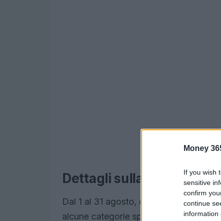
Money 36
If you wish 
Dettagli sulla sospension
sensitive in
confirm you
Dal 1 al 31 agosto, e similmente nel me
continue se
information 
alcune categorie specifiche di comunic