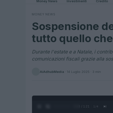
Money News
Investimenti
Credito
MONEY NEWS
Sospensione deg
tutto quello che
Durante l'estate e a Natale, i contr
comunicazioni fiscali grazie alla so
AiAdhubMedia
·
14 Luglio 2025
· 3 min
0:04 / 1:21
1
/
4