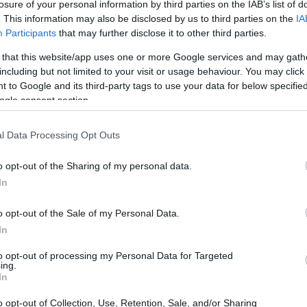
losure of your personal information by third parties on the IAB’s list of
ebbano affrontare scadenze fiscali urgenti proprio
. This information may also be disclosed by us to third parties on the
IA
Participants
that may further disclose it to other third parties.
ale di attenzione verso le necessità dei
state senza l’ansia di possibili controlli fiscali o
 that this website/app uses one or more Google services and may gath
including but not limited to your visit or usage behaviour. You may click 
to a dover correre per risolvere una
 to Google and its third-party tags to use your data for below specifi
tavi di goderti una giornata al mare?
La
ogle consent section.
è bello sapere che non ci saranno più frenetiche
l Data Processing Opt Outs
rovvise agli sportelli dell’Agenzia. Tuttavia, è
 è totale. In caso di situazioni di particolare
o opt-out of the Sharing of my personal data.
a facoltà di inviare comunicazioni anche durante i
In
 decreto Adempimenti e nella Circolare n. 9/E
o opt-out of the Sale of my Personal Data.
In
to opt-out of processing my Personal Data for Targeted
ing.
In
 Riguardano comunicazioni che non possono
o opt-out of Collection, Use, Retention, Sale, and/or Sharing