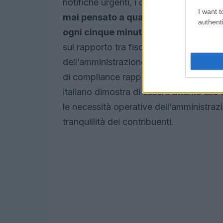
notifiche urgenti, i contribuenti posso
I want t
mai pensato a quanto sia liberatorio
authenti
ogni cinque minuti durante le vacan
sul rapporto tra fisco e contribuente, m
dell’amministrazione fiscale. In sintesi,
di compliance rappresenta uno strumento
italiano dimostra di essere attento alle 
le necessità operative dell’amministrazio
tranquillità dei contribuenti.