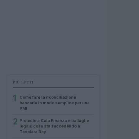
PIÙ LETTI
1
Come fare la riconciliazione
bancaria in modo semplice per una
PMI
2
Proteste a Cala Finanza e battaglie
legali: cosa sta succedendo a
Tavolara Bay