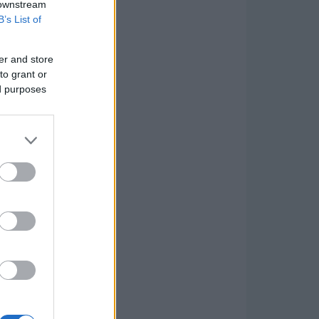
 downstream
B’s List of
er and store
to grant or
ed purposes