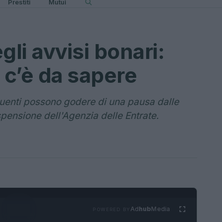
Prestiti
Mutui
li avvisi bonari:
 c’è da sapere
ibuenti possono godere di una pausa dalle
spensione dell'Agenzia delle Entrate.
Ad
hub
Media
POWERED BY