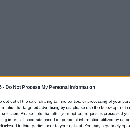
5 -
Do Not Process My Personal Information
to opt-out of the sale, sharing to third parties, or processing of your per
e
formation for targeted advertising by us, please use the below opt-out s
r selection. Please note that after your opt-out request is processed y
se di dicembre, l’Agenzia delle Entrate non invia
eing interest-based ads based on personal information utilized by us or
disclosed to third parties prior to your opt-out. You may separately opt-
azioni fiscali. Questo provvedimento ha