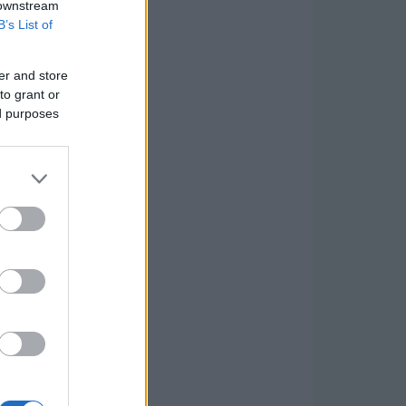
 downstream
B’s List of
er and store
to grant or
ed purposes