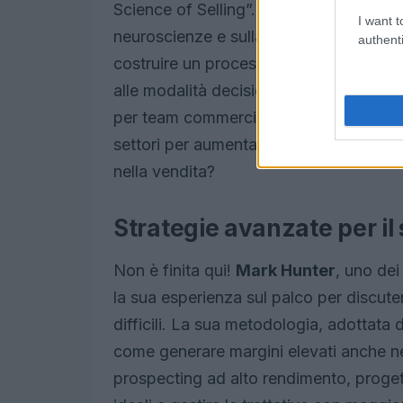
Science of Selling”. Hoffeld presenterà
I want t
neuroscienze e sulla psicologia sociale
authenti
costruire un processo di vendita misura
alle modalità decisionali dei clienti. Q
per team commerciali delle aziende For
settori per aumentare i tassi di conver
nella vendita?
Strategie avanzate per i
Non è finita qui!
Mark Hunter
, uno dei
la sua esperienza sul palco per discute
difficili. La sua metodologia, adottat
come generare margini elevati anche nei
prospecting ad alto rendimento, progetta