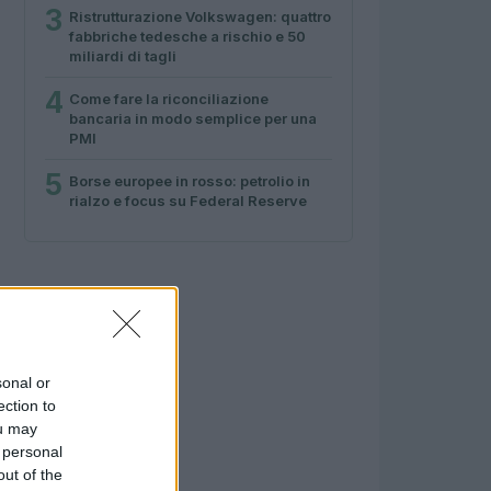
3
Ristrutturazione Volkswagen: quattro
fabbriche tedesche a rischio e 50
miliardi di tagli
4
Come fare la riconciliazione
bancaria in modo semplice per una
PMI
5
Borse europee in rosso: petrolio in
rialzo e focus su Federal Reserve
sonal or
ection to
ou may
 personal
out of the