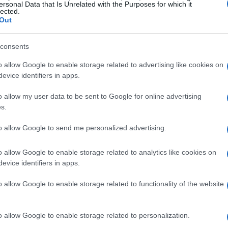
ersonal Data that Is Unrelated with the Purposes for which it
lected.
Out
consents
o allow Google to enable storage related to advertising like cookies on
professionisti delle vendite
evice identifiers in apps.
o allow my user data to be sent to Google for online advertising
a un’importante occasione di confronto e
s.
agire con alcuni dei massimi esperti
to allow Google to send me personalized advertising.
fornire strumenti pratici e modelli replicabili per
 più efficace, ma anche redditizio. Oggi più che
o allow Google to enable storage related to analytics like cookies on
versi: non basta più operare, è necessario
evice identifiers in apps.
efinita. Ti sei mai chiesto come le aziende di
o allow Google to enable storage related to functionality of the website
o allow Google to enable storage related to personalization.
i
David Hoffeld
, autore del bestseller “The