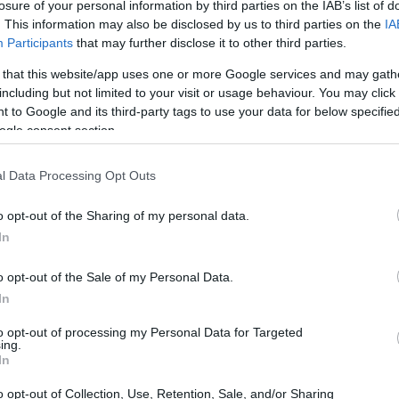
losure of your personal information by third parties on the IAB’s list of
ra a diventare il fulcro del commercio con un
. This information may also be disclosed by us to third parties on the
IA
ganizzato da Performance Strategies, questa
Participants
that may further disclose it to other third parties.
enza che in streaming, attirando manager e
 that this website/app uses one or more Google services and may gath
e tendenze e strategie di vendita. In un
including but not limited to your visit or usage behaviour. You may click 
 to Google and its third-party tags to use your data for below specifi
to, saper trasformare i contatti in opportunità
ogle consent section.
e aziende di tutti i settori.
l Data Processing Opt Outs
o opt-out of the Sharing of my personal data.
In
o opt-out of the Sale of my Personal Data.
In
to opt-out of processing my Personal Data for Targeted
ing.
In
o opt-out of Collection, Use, Retention, Sale, and/or Sharing