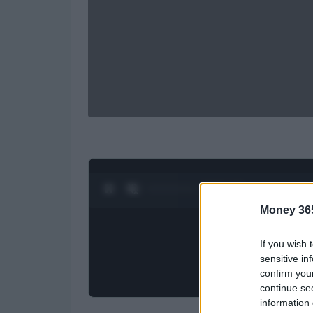
0:04 / 1:23
1
/
4
Money 36
If you wish 
sensitive in
confirm you
continue se
information 