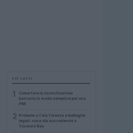
PIÙ LETTI
1
Come fare la riconciliazione
bancaria in modo semplice per una
PMI
2
Proteste a Cala Finanza e battaglie
legali: cosa sta succedendo a
Tavolara Bay