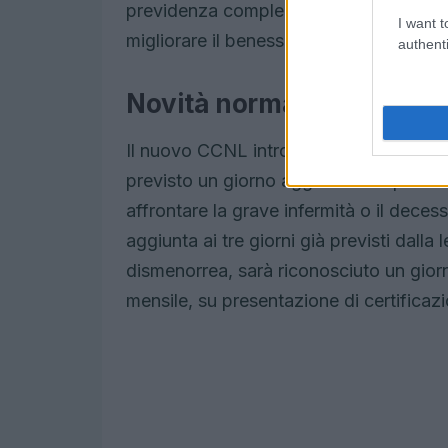
previdenza complementare e per l’assis
I want t
migliorare il benessere complessivo dei 
authenti
Novità normative per il b
Il nuovo CCNL introduce anche signific
previsto un giorno aggiuntivo di permes
affrontare la grave infermità o il deces
aggiunta ai tre giorni già previsti dalla 
dismenorrea, sarà riconosciuto un gior
mensile, su presentazione di certificaz