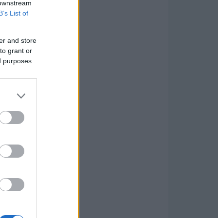
 downstream
B’s List of
er and store
to grant or
ed purposes