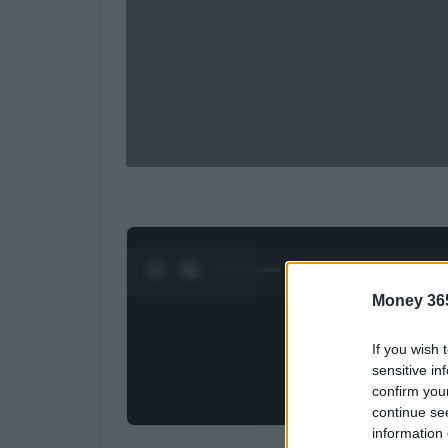
0:05 / 1:50
1
/
4
Money 36
If you wish 
sensitive in
confirm you
continue se
information 