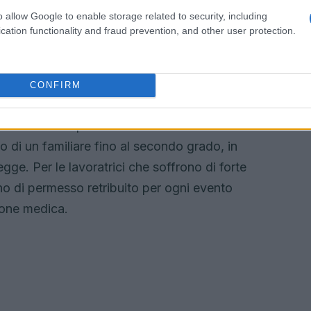
tenza sanitaria integrativa, misure che mirano a
o allow Google to enable storage related to security, including
lavoratori nel settore lapideo.
cation functionality and fraud prevention, and other user protection.
enessere dei lavoratori
CONFIRM
ative modifiche normative. Tra queste, è
so retribuito per i lavoratori che devono
so di un familiare fino al secondo grado, in
legge. Per le lavoratrici che soffrono di forte
no di permesso retribuito per ogni evento
ione medica.