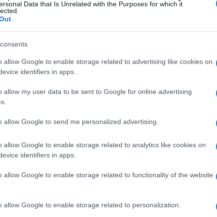
ersonal Data that Is Unrelated with the Purposes for which it
lected.
Out
consents
o allow Google to enable storage related to advertising like cookies on
fare
evice identifiers in apps.
o allow my user data to be sent to Google for online advertising
 i
aumenti retributivi
. Per il parametro
s.
o totale di
240 euro
, distribuito in tre tranche
to allow Google to send me personalized advertising.
ate il
1° luglio 2025
,
1° luglio 2026
e
1° luglio
ettati tenendo conto dell’andamento
o allow Google to enable storage related to analytics like cookies on
re sta affrontando. Inoltre, è prevista
evice identifiers in apps.
di
1.000 euro
in welfare, suddiviso in quattro
o allow Google to enable storage related to functionality of the website
o allow Google to enable storage related to personalization.
prevede anche incrementi nei contributi per la