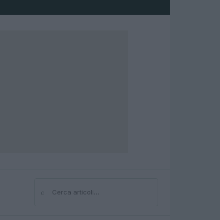
⌕
Cerca