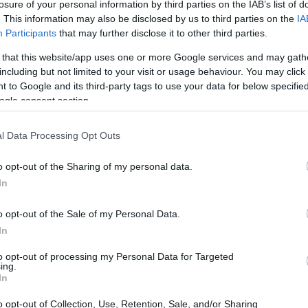
losure of your personal information by third parties on the IAB’s list of
ento per il rinnovo del
Contratto Collettivo
. This information may also be disclosed by us to third parties on the
IA
irà il periodo 2025-2028. Questo nuovo
Participants
that may further disclose it to other third parties.
tra organizzazioni datoriali e sindacali, entrerà
 that this website/app uses one or more Google services and may gath
o importanti cambiamenti sia in termini
including but not limited to your visit or usage behaviour. You may click 
 to Google and its third-party tags to use your data for below specifi
incipale è garantire un adeguato potere
ogle consent section.
e normative alle esigenze attuali del settore.
l Data Processing Opt Outs
o opt-out of the Sharing of my personal data.
In
o opt-out of the Sale of my Personal Data.
In
to opt-out of processing my Personal Data for Targeted
ing.
In
o opt-out of Collection, Use, Retention, Sale, and/or Sharing