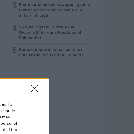
3
Ristrutturazione Volkswagen: quattro
fabbriche tedesche a rischio e 50
miliardi di tagli
4
Shayne Coplan: La Storia del
Giovane Miliardario Fondatore di
Polymarket
5
Borse europee in rosso: petrolio in
rialzo e focus su Federal Reserve
sonal or
ection to
ou may
 personal
out of the