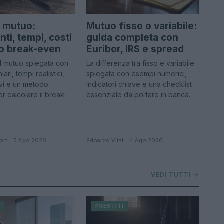
 mutuo:
Mutuo fisso o variabile:
ti, tempi, costi
guida completa con
lo break-even
Euribor, IRS e spread
l mutuo spiegata con
La differenza tra fisso e variabile
ari, tempi realistici,
spiegata con esempi numerici,
tivi e un metodo
indicatori chiave e una checklist
r calcolare il break-
essenziale da portare in banca.
orti · 5 Ago 2026
Edoardo Vitali · 4 Ago 2026
VEDI TUTTI →
I
PRESTITI