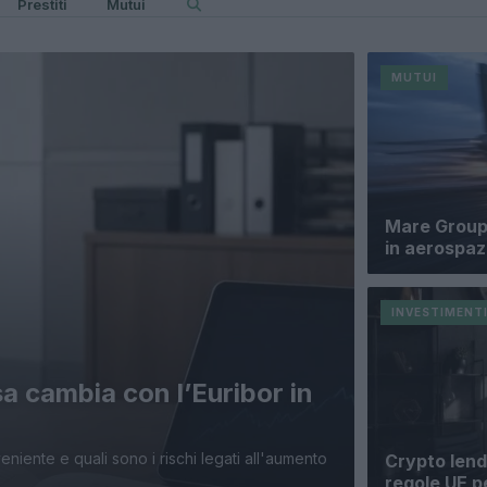
Prestiti
Mutui
MUTUI
Mare Group 
in aerospaz
INVESTIMENT
osa cambia con l’Euribor in
eniente e quali sono i rischi legati all'aumento
Crypto lend
regole UE pe