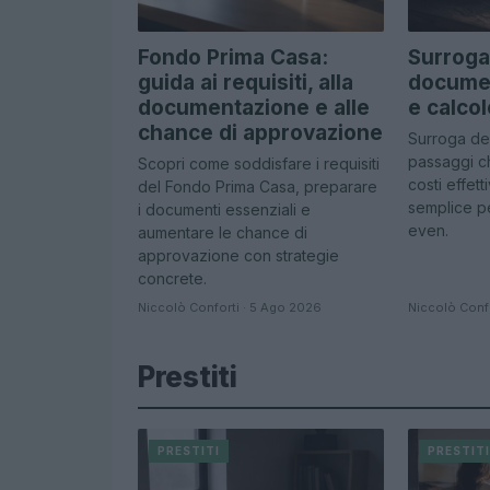
Fondo Prima Casa:
Surroga
guida ai requisiti, alla
documen
documentazione e alle
e calco
chance di approvazione
Surroga de
passaggi chi
Scopri come soddisfare i requisiti
costi effet
del Fondo Prima Casa, preparare
semplice pe
i documenti essenziali e
even.
aumentare le chance di
approvazione con strategie
concrete.
Niccolò Conforti · 5 Ago 2026
Niccolò Conf
Prestiti
PRESTITI
PRESTIT