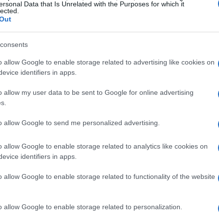
ersonal Data that Is Unrelated with the Purposes for which it
lected.
Out
VEDI TUTTI →
consents
o allow Google to enable storage related to advertising like cookies on
INVESTIMENTI
INVESTIMENTI
evice identifiers in apps.
o allow my user data to be sent to Google for online advertising
s.
Tokenizzazione dei
Novembre 2026:
to allow Google to send me personalized advertising.
fondi monetari: come
Educazione
alla
cambia la catena del
Finanziaria,
o allow Google to enable storage related to analytics like cookies on
valore
Assicurativa e
Previdenziale
evice identifiers in apps.
Edoardo Marchesi · 3 Ago
2026
Francesca Galli · 3 Ago 2026
o allow Google to enable storage related to functionality of the website
o allow Google to enable storage related to personalization.