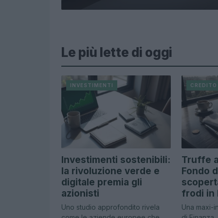
Le più lette di oggi
INVESTIMENTI
CREDITO
Investimenti sostenibili:
Truffe a
la rivoluzione verde e
Fondo d
digitale premia gli
scopert
azionisti
frodi in
Uno studio approfondito rivela
Una maxi-in
come le aziende europee che
di Finanza,