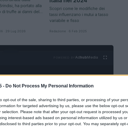
Italia nel 2024
rindisi, ha portato alla
Scopri come le modifiche dei
 di truffe ai danni del…
tassi influenzano i mutui a tasso
variabile e fisso
li · 29 Lug 2026
Redazione · 6 Feb 2025
Ad
hub
Media
POWERED BY
5 -
Do Not Process My Personal Information
to opt-out of the sale, sharing to third parties, or processing of your per
formation for targeted advertising by us, please use the below opt-out s
r selection. Please note that after your opt-out request is processed y
eing interest-based ads based on personal information utilized by us or
VEDI TUTTI →
disclosed to third parties prior to your opt-out. You may separately opt-