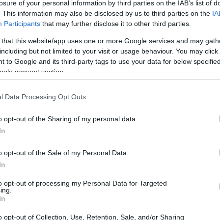
losure of your personal information by third parties on the IAB’s list of
MONEY NEWS
. This information may also be disclosed by us to third parties on the
IA
Come le tensioni in
Participants
that may further disclose it to other third parties.
Medio Oriente e gli
investimenti in AI
 that this website/app uses one or more Google services and may gath
stanno
including but not limited to your visit or usage behaviour. You may click 
influenzando
 to Google and its third-party tags to use your data for below specifi
l’economia globale
ogle consent section.
MONEY NEWS
Monitoraggio Lea
l Data Processing Opt Outs
2026: Veneto in
testa, Calabria e
o opt-out of the Sharing of my personal data.
Sicilia in coda
In
 petrolio
o opt-out of the Sale of my Personal Data.
MONEY NEWS
eral
In
Proteste a Cala
Finanza e battaglie
to opt-out of processing my Personal Data for Targeted
legali: cosa sta
ing.
succedendo a
e tensioni in Medio
In
Tavolara Bay
eral Reserve. Scopri…
o opt-out of Collection, Use, Retention, Sale, and/or Sharing