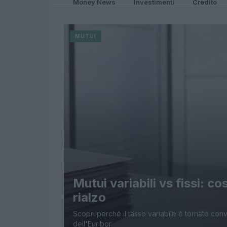
Money News
Investimenti
Credito
MUTUI
Mutui variabili vs fissi: c
rialzo
Scopri perché il tasso variabile è tornato conv
dell'Euribor