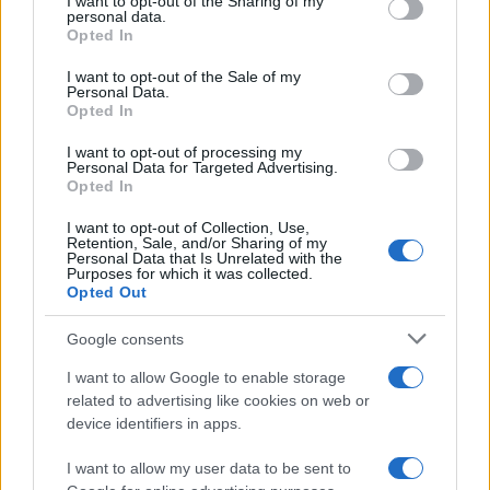
not limited to your visit or usage behaviour. You may click to
I want to opt-out of the Sharing of my
personal data.
grant or deny consent to Google and its third-party tags to
Opted In
use your data for below specified purposes in below Google
consent section.
I want to opt-out of the Sale of my
Personal Data.
Opted In
I want to opt-out of processing my
Personal Data for Targeted Advertising.
Opted In
I want to opt-out of Collection, Use,
Retention, Sale, and/or Sharing of my
Personal Data that Is Unrelated with the
Purposes for which it was collected.
Opted Out
Google consents
Continua a leggere
I want to allow Google to enable storage
related to advertising like cookies on web or
device identifiers in apps.
MONEY NEWS
I want to allow my user data to be sent to