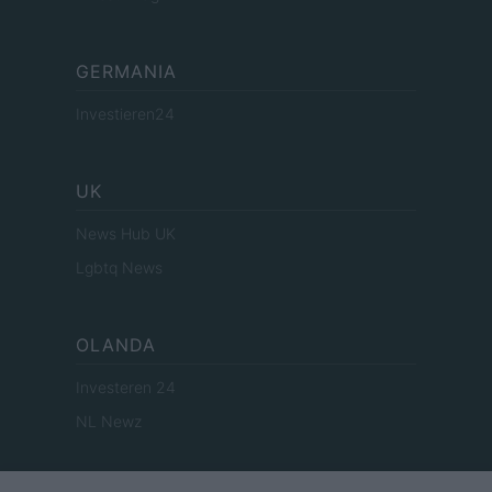
GERMANIA
Investieren24
UK
News Hub UK
Lgbtq News
OLANDA
Investeren 24
NL Newz