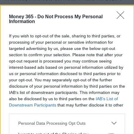
ricco di opportunità, ma è essenziale fare la scelta
giusta con attenzione. Considera le tue esigenze,
Money 365 -
Do Not Process My Personal
Information
confronta le opzioni disponibili e non esitare a
chiedere consiglio a professionisti del settore. Solo
If you wish to opt-out of the sale, sharing to third parties, or
così potrai costruire un futuro finanziario solido e
processing of your personal or sensitive information for
sereno. E tu, sei pronto a fare il primo passo?
targeted advertising by us, please use the below opt-out
section to confirm your selection. Please note that after your
opt-out request is processed you may continue seeing
interest-based ads based on personal information utilized by
us or personal information disclosed to third parties prior to
AUTORE
AiAdhubMedia
your opt-out. You may separately opt-out of the further
disclosure of your personal information by third parties on the
IAB’s list of downstream participants. This information may
also be disclosed by us to third parties on the
IAB’s List of
Downstream Participants
that may further disclose it to other
third parties.
Please note that this website/app uses one or more Google
Personal Data Processing Opt Outs
services and may gather and store information including but