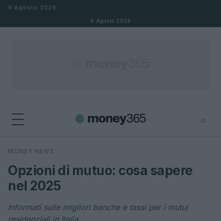
Salta al contenuto
9 Agosto 2026
9 Agosto 2026
⌕
×
⌕
MONEY NEWS
Cerca
Opzioni di mutuo: cosa sapere
nel 2025
Informati sulle migliori banche e tassi per i mutui
residenziali in Italia.