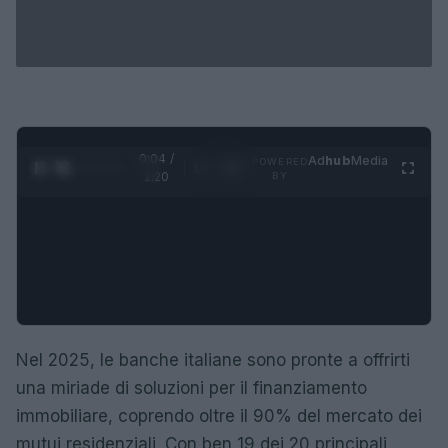
0:05 /
Ad
hub
Media
POWERED
1
/
4
1:20
BY
Nel 2025, le banche italiane sono pronte a offrirti
una miriade di soluzioni per il finanziamento
immobiliare, coprendo oltre il 90% del mercato dei
mutui residenziali. Con ben 19 dei 20 principali