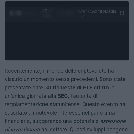
0:05 /
Ad
hub
Media
POWERED
1
/
4
1:21
BY
Recentemente, il mondo delle criptovalute ha
vissuto un momento senza precedenti. Sono state
presentate oltre 30
richieste di ETF cripto
in
un’unica giornata alla
SEC
, l’autorità di
regolamentazione statunitense. Questo evento ha
suscitato un notevole interesse nel panorama
finanziario, suggerendo una potenziale
esplosione
di investimenti
nel settore. Questi sviluppi pongono