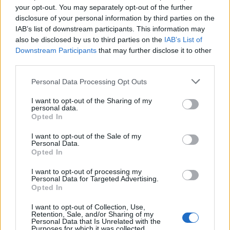
your opt-out. You may separately opt-out of the further
disclosure of your personal information by third parties on the
IAB’s list of downstream participants. This information may
also be disclosed by us to third parties on the
IAB’s List of
Downstream Participants
that may further disclose it to other
third parties.
Please note that this website/app uses one or more Google
Personal Data Processing Opt Outs
services and may gather and store information including but
not limited to your visit or usage behaviour. You may click to
I want to opt-out of the Sharing of my
personal data.
grant or deny consent to Google and its third-party tags to
Opted In
use your data for below specified purposes in below Google
consent section.
I want to opt-out of the Sale of my
Continua a leggere
Personal Data.
Opted In
MONEY NEWS
I want to opt-out of processing my
Personal Data for Targeted Advertising.
Opted In
I want to opt-out of Collection, Use,
Retention, Sale, and/or Sharing of my
Personal Data that Is Unrelated with the
Purposes for which it was collected.