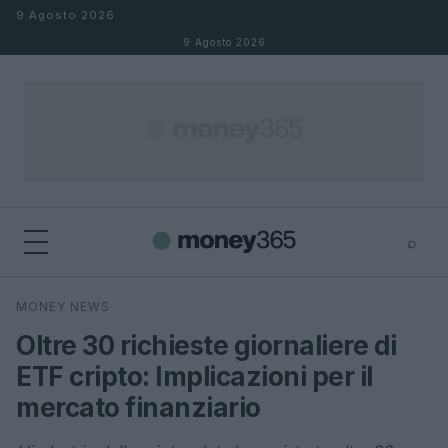
Salta al contenuto
9 Agosto 2026
9 Agosto 2026
⌕
×
⌕
MONEY NEWS
Cerca
Oltre 30 richieste giornaliere di
ETF cripto: Implicazioni per il
mercato finanziario