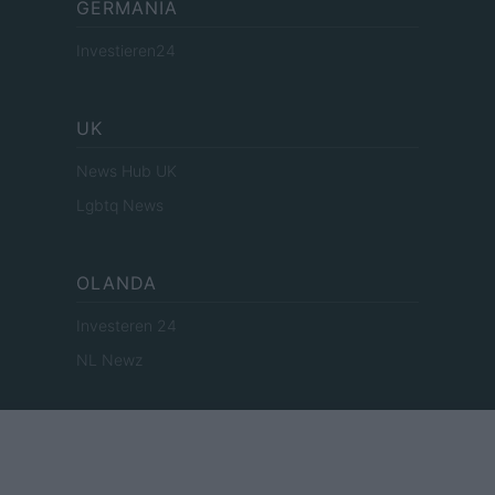
GERMANIA
Investieren24
UK
News Hub UK
Lgbtq News
OLANDA
Investeren 24
NL Newz