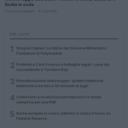
Sicilia in coda
Francesca Spadaro · 12 Lug 2026
PIÙ LETTI
1
Shayne Coplan: La Storia del Giovane Miliardario
Fondatore di Polymarket
2
Proteste a Cala Finanza e battaglie legali: cosa sta
succedendo a Tavolara Bay
3
Ristrutturazione Volkswagen: quattro fabbriche
tedesche a rischio e 50 miliardi di tagli
4
Come fare la riconciliazione bancaria in modo
semplice per una PMI
5
Borse europee in rosso: petrolio in rialzo e focus su
Federal Reserve