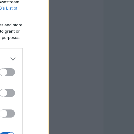
 downstream
B’s List of
er and store
to grant or
ed purposes