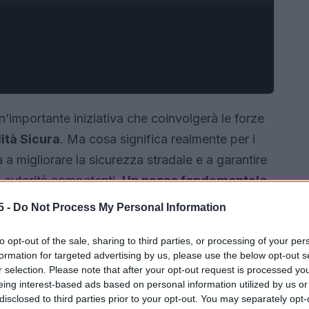
’importante iniziativa che coinvolgerà le forze
ità Sicura
. Ma cosa significa realmente per i
a migliorare la sicurezza stradale e a garantire
e autorità competenti.
Un passo fondamentale
5 -
Do Not Process My Personal Information
to opt-out of the sale, sharing to third parties, or processing of your per
formation for targeted advertising by us, please use the below opt-out s
r selection. Please note that after your opt-out request is processed y
eing interest-based ads based on personal information utilized by us or
disclosed to third parties prior to your opt-out. You may separately opt-