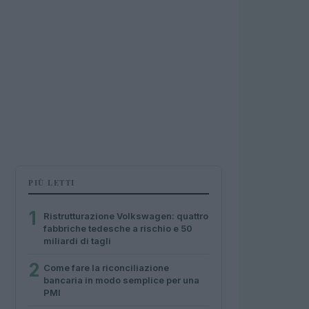
PIÙ LETTI
1
Ristrutturazione Volkswagen: quattro
fabbriche tedesche a rischio e 50
miliardi di tagli
2
Come fare la riconciliazione
bancaria in modo semplice per una
PMI