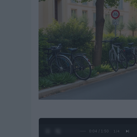
0:05 / 1:50
1
/
4