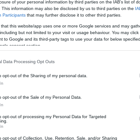
losure of your personal information by third parties on the IAB’s list of
. This information may also be disclosed by us to third parties on the
IA
Participants
that may further disclose it to other third parties.
 that this website/app uses one or more Google services and may gath
including but not limited to your visit or usage behaviour. You may click 
 to Google and its third-party tags to use your data for below specifi
ogle consent section.
l Data Processing Opt Outs
o opt-out of the Sharing of my personal data.
In
ra a Lecce
o opt-out of the Sale of my Personal Data.
e la collaborazione tra enti locali e forze di
In
tradali e a promuovere un uso responsabile delle
to opt-out of processing my Personal Data for Targeted
l progetto si concentrerà su aree critiche e
ing.
In
ione stradale per i cittadini. La Prefettura ha
o opt-out of Collection, Use, Retention, Sale, and/or Sharing
è la nostra priorità e lavoreremo insieme per