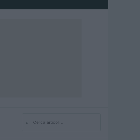
⌕
Cerca