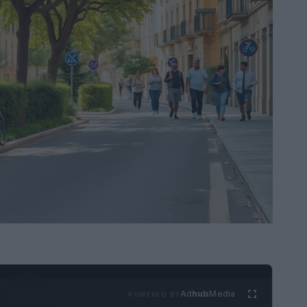
Ad
hub
Media
POWERED BY