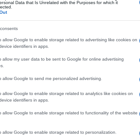
ersonal Data that Is Unrelated with the Purposes for which it
lected.
 progetto si inserisce in un contesto più ampio
Out
dere più sicura la mobilità nelle aree urbane.
consents
azione di nuove tecnologie per il monitoraggio
o allow Google to enable storage related to advertising like cookies on
e, con l’obiettivo di ottimizzare le risorse
evice identifiers in apps.
 incidenti. La collaborazione con enti di ricerca e
o allow my user data to be sent to Google for online advertising
garantire l’efficacia delle misure adottate.
s.
tà per il futuro della mobilità.
to allow Google to send me personalized advertising.
 Agroalimentari Sostenibili a
o allow Google to enable storage related to analytics like cookies on
evice identifiers in apps.
o allow Google to enable storage related to functionality of the website
ne di un
corso di laurea triennale in Sistemi
niversità di Matera. Questo programma mira a
o allow Google to enable storage related to personalization.
tare le sfide attuali del settore agroalimentare,