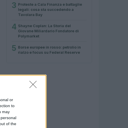
3
Proteste a Cala Finanza e battaglie
legali: cosa sta succedendo a
Tavolara Bay
4
Shayne Coplan: La Storia del
Giovane Miliardario Fondatore di
Polymarket
5
Borse europee in rosso: petrolio in
rialzo e focus su Federal Reserve
sonal or
ection to
ou may
 personal
out of the