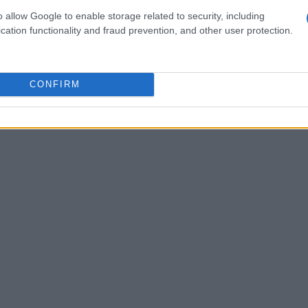
pratiche innovative. Il corso, che partirà nell’anno
o allow Google to enable storage related to security, including
 con entusiasmo dalla comunità locale e dagli
cation functionality and fraud prevention, and other user protection.
CONFIRM