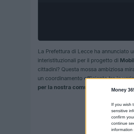
La Prefettura di Lecce ha annunciato un
interistituzionali per il progetto di
Mobil
cittadini? Questa mossa ambiziosa mira 
un coordinamento efficiente tra le vari
per la nostra comunità.
Money 36
If you wish 
sensitive in
confirm you
continue se
information 