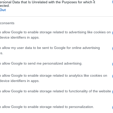
ersonal Data that Is Unrelated with the Purposes for which it
lected.
chiede una garanzia reale come l’ipoteca su un
Out
 principalmente sulla firma del richiedente. È
a: tu ti impegni a restituire l’importo ricevuto.
consents
aranzie personali, come una fideiussione, ma
o allow Google to enable storage related to advertising like cookies on
a.
evice identifiers in apps.
o allow my user data to be sent to Google for online advertising
olitamente oscillando tra i 5 e i 15 anni. Questo
s.
 sia a privati che a imprese e versatile per
to allow Google to send me personalized advertising.
ti di ristrutturazioni, consolidamento debiti o
aspetto fondamentale: grazie a un processo
o allow Google to enable storage related to analytics like cookies on
azione sono generalmente più brevi rispetto a
evice identifiers in apps.
curioso come la velocità possa fare la differenza
o allow Google to enable storage related to functionality of the website
o allow Google to enable storage related to personalization.
el mutuo chirografario