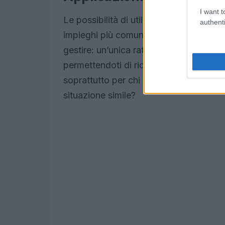
I want t
Le possibilità di utilizzo del mutuo chi
authenti
impieghi più comuni è il consolidamento
gestire: un’unica rata mensile può semp
permettendoti di ridurre l’importo comp
soprattutto per chi si trova a fronteggi
situazione simile?