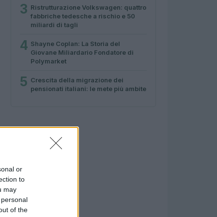
3
Ristrutturazione Volkswagen: quattro
fabbriche tedesche a rischio e 50
miliardi di tagli
4
Shayne Coplan: La Storia del
Giovane Miliardario Fondatore di
Polymarket
5
Crescita della migrazione dei
pensionati italiani: le mete più ambite
sonal or
ection to
ou may
 personal
out of the