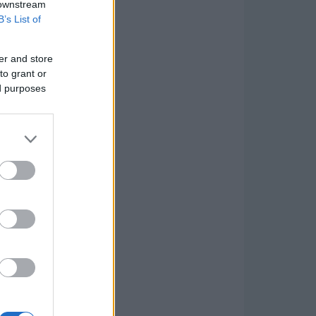
 downstream
B’s List of
er and store
to grant or
ed purposes