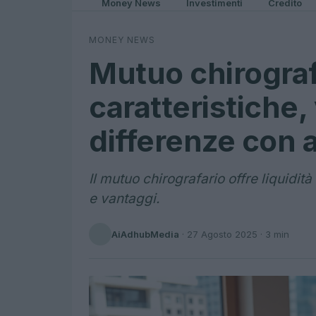
Money News
Investimenti
Credito
MONEY NEWS
Mutuo chirograf
caratteristiche,
differenze con al
Il mutuo chirografario offre liquidit
e vantaggi.
AiAdhubMedia
·
27 Agosto 2025
· 3 min