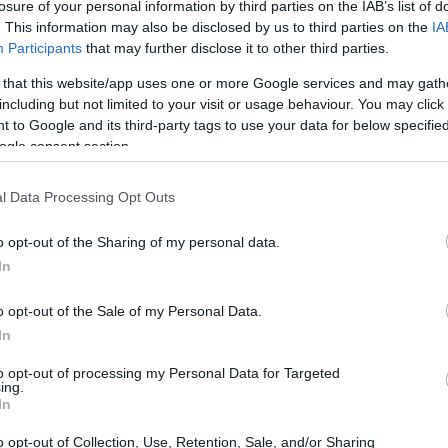
losure of your personal information by third parties on the IAB’s list of
. This information may also be disclosed by us to third parties on the
IA
Participants
that may further disclose it to other third parties.
 that this website/app uses one or more Google services and may gath
including but not limited to your visit or usage behaviour. You may click 
 to Google and its third-party tags to use your data for below specifi
ogle consent section.
l Data Processing Opt Outs
o opt-out of the Sharing of my personal data.
In
o opt-out of the Sale of my Personal Data.
In
 chirografario
to opt-out of processing my Personal Data for Targeted
ing.
In
to a medio-lungo termine, il cui rimborso
dono sia il capitale che gli interessi. A
o opt-out of Collection, Use, Retention, Sale, and/or Sharing