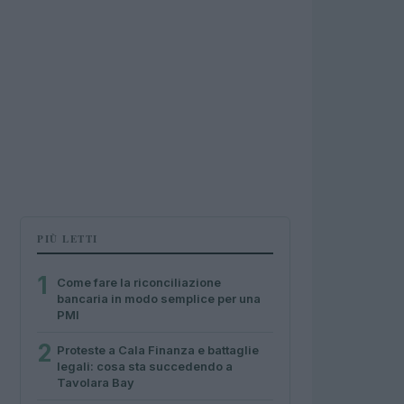
PIÙ LETTI
1
Come fare la riconciliazione
bancaria in modo semplice per una
PMI
2
Proteste a Cala Finanza e battaglie
legali: cosa sta succedendo a
Tavolara Bay