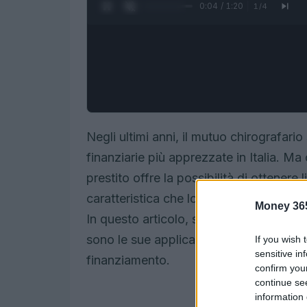
0:05 / 1:20
1
/
4
Negli ultimi anni, il mutuo chirografari
finanziarie più apprezzate in Italia. Ma
prestito offre la possibilità di ottener
caratteristica che lo rende particolarmen
Money 36
In questo articolo, scopriremo più a fo
sono le sue applicazioni principali e in
If you wish 
sensitive in
finanziamento.
confirm you
continue se
information 