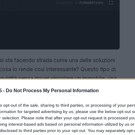
Ad
hub
Media
POWERED BY
o si sta facendo strada come una delle soluzioni
 cosa lo rende così interessante? Questo tipo di
e liquidità senza dover vincolare un immobile, una
te allettante per chi cerca flessibilità e rapidità.
5 -
Do Not Process My Personal Information
ndo come funziona il mutuo chirografario, quali
 che modo si distingue da altre forme di
to opt-out of the sale, sharing to third parties, or processing of your per
formation for targeted advertising by us, please use the below opt-out s
r selection. Please note that after your opt-out request is processed y
eing interest-based ads based on personal information utilized by us or
disclosed to third parties prior to your opt-out. You may separately opt-