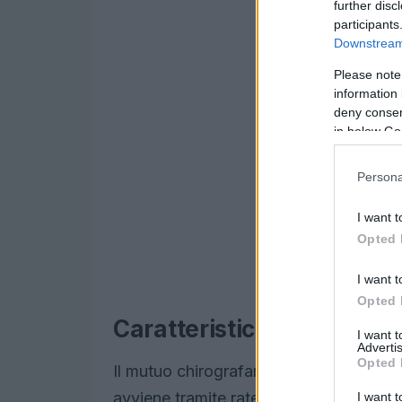
further disc
participants
Downstream 
Please note
information 
deny consent
in below Go
Persona
I want t
Opted 
I want t
Opted 
Caratteristiche del mutuo
I want 
Advertis
Opted 
Il mutuo chirografario è un finanziamen
avviene tramite rate mensili che compren
I want t