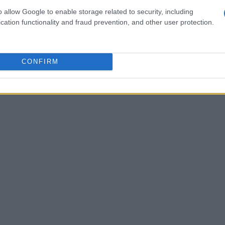
o allow Google to enable storage related to security, including
rografario sono davvero molteplici. Uno degli
cation functionality and fraud prevention, and other user protection.
 dei debiti. Immagina di avere diversi prestiti da
lificare notevolmente la situazione,
CONFIRM
lessivo delle rate. È un’opzione vantaggiosa,
are più finanziamenti. Ti sei mai trovato in una