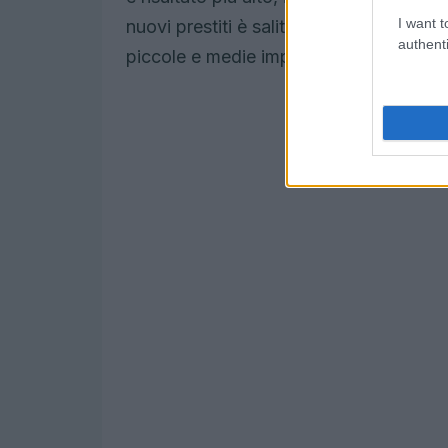
I want t
nuovi prestiti è salito intorno al
3,56%
authenti
piccole e medie imprese che dipendono 