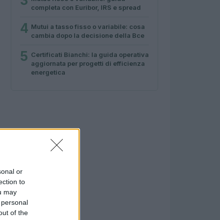
3
completa con Euribor, IRS e spread
4
Mutui a tasso fisso o variabile: cosa
cambia dopo la decisione della Bce
5
Certificati Bianchi: la guida operativa
aggiornata per progetti di efficienza
energetica
sonal or
ection to
ou may
 personal
out of the