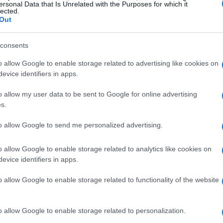
ersonal Data that Is Unrelated with the Purposes for which it
lected.
anziamento e il profilo di rischio personale.
Out
iti e tassi effettivi
consents
o allow Google to enable storage related to advertising like cookies on
ti al settore privato hanno continuato a crescere,
evice identifiers in apps.
 base dodici mesi. Le famiglie hanno visto un
o allow my user data to be sent to Google for online advertising
2,6%
mentre le società non finanziarie si sono
s.
1%
. Questi numeri sono compatibili con un
to allow Google to send me personalized advertising.
osti più alti, non ha registrato una stretta
o allow Google to enable storage related to analytics like cookies on
evice identifiers in apps.
e operazioni
o allow Google to enable storage related to functionality of the website
zioni il
TAEG
si è attestato intorno al
3,9%
con
edente; per il credito al consumo il livello medio
o allow Google to enable storage related to personalization.
er le società non finanziarie il tasso medio sui