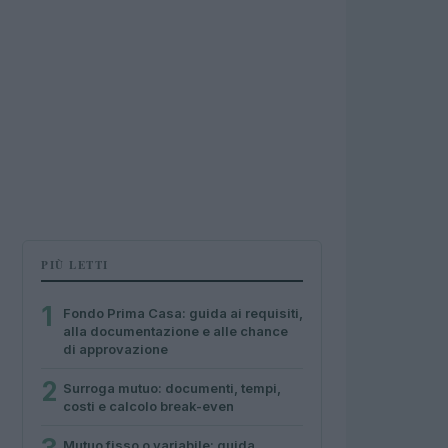
PIÙ LETTI
1
Fondo Prima Casa: guida ai requisiti,
alla documentazione e alle chance
di approvazione
2
Surroga mutuo: documenti, tempi,
costi e calcolo break-even
Mutuo fisso o variabile: guida