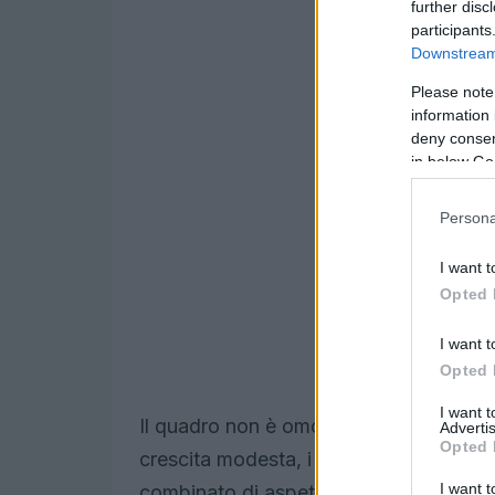
further disc
participants
Downstream 
Please note
information 
deny consent
in below Go
Persona
I want t
Opted 
I want t
Opted 
I want 
Il quadro non è omogeneo: mentre i vol
Advertis
Opted 
crescita modesta, i costi medi applicat
I want t
combinato di aspettative sui tassi e mo