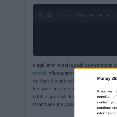
0:19 / 1:50
1
/
4
Negli ultimi mesi la politica monetaria 
mutui
influenzando sia i costi per le fa
Money 36
dei tassi ha spinto in alto gli indici di 
le nuove erogazioni siano maggiormente
If you wish 
i dati disponibili, le simulazioni più si
sensitive in
confirm you
finanziare una casa o un’impresa.
continue se
information 