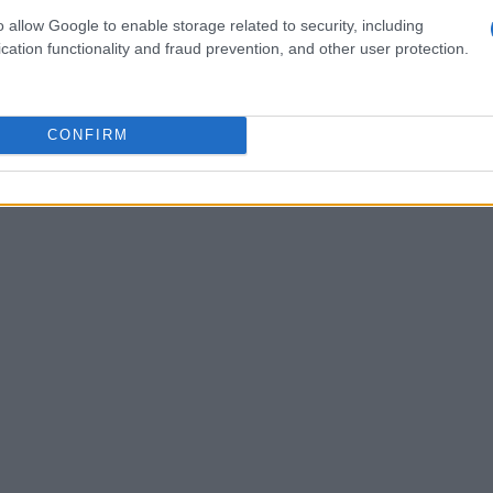
o allow Google to enable storage related to security, including
una variazione che pesa soprattutto sulle
cation functionality and fraud prevention, and other user protection.
dal credito bancario per investire e funzionare.
CONFIRM