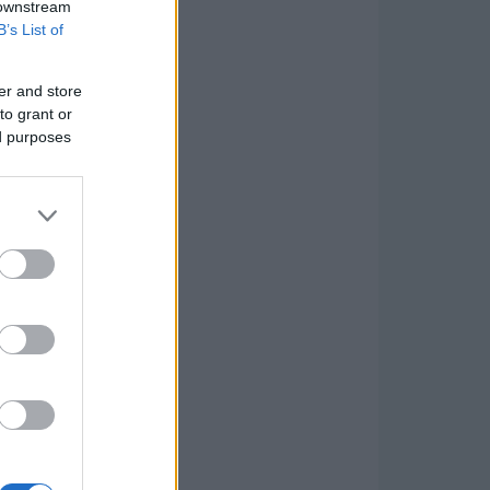
 downstream
B’s List of
er and store
to grant or
ed purposes