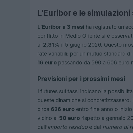
L’Euribor e le simulazioni 
L’
Euribor a 3 mesi
ha registrato un’acc
conflitto in Medio Oriente si è osserv
al
2,31%
il 5 giugno 2026. Questo movi
rate variabili: per un mutuo standard d
16 euro
passando da 590 a 606 euro nel
Previsioni per i prossimi mesi
I futures sui tassi indicano la possibilità 
queste dinamiche si concretizzassero, 
circa
626 euro
entro fine anno o inizi
vicino ai
50 euro
rispetto a gennaio 20
dall’
importo residuo
e dal
numero di r