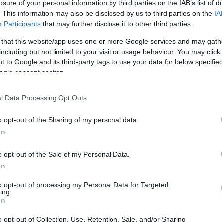
losure of your personal information by third parties on the IAB’s list of
. This information may also be disclosed by us to third parties on the
IA
Participants
that may further disclose it to other third parties.
 that this website/app uses one or more Google services and may gath
including but not limited to your visit or usage behaviour. You may click 
 to Google and its third-party tags to use your data for below specifi
ogle consent section.
l Data Processing Opt Outs
o opt-out of the Sharing of my personal data.
In
o opt-out of the Sale of my Personal Data.
In
to opt-out of processing my Personal Data for Targeted
umi di prestito continuano a segnare una
ing.
In
i alle nuove operazioni sono aumentati. L’effetto
o opt-out of Collection, Use, Retention, Sale, and/or Sharing
vimenti dell’
Euribor
rende importante valutare