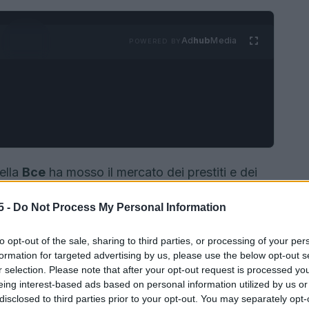
Ad
hub
Media
POWERED BY
della
Bce
ha mosso il mercato dei prestiti e dei
miglie sia le condizioni per le imprese. L’aumento
5 -
Do Not Process My Personal Information
riferimento e ha reso più concreta la possibilità che
 orientate verso il
tasso fisso
. Qui esaminiamo
to opt-out of the sale, sharing to third parties, or processing of your per
gnificative e gli scenari che emergono per chi deve
formation for targeted advertising by us, please use the below opt-out s
r selection. Please note that after your opt-out request is processed y
eing interest-based ads based on personal information utilized by us or
disclosed to third parties prior to your opt-out. You may separately opt-