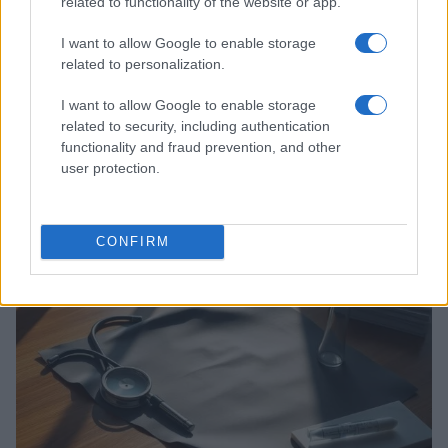
related to functionality of the website or app.
I want to allow Google to enable storage
related to personalization.
I want to allow Google to enable storage
related to security, including authentication
functionality and fraud prevention, and other
user protection.
Come le tensioni in Medio Oriente e gli investimenti in
AI stanno influenzando l’economia globale
Francesca Spadaro · 24 Lug 2026
CONFIRM
MONEY NEWS