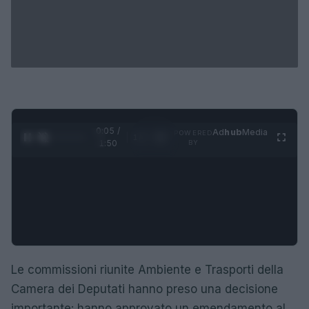
0:05 /
Ad
hub
Media
POWERED
1
/
4
1:50
BY
Le commissioni riunite Ambiente e Trasporti della
Camera dei Deputati hanno preso una decisione
importante: hanno approvato un emendamento al