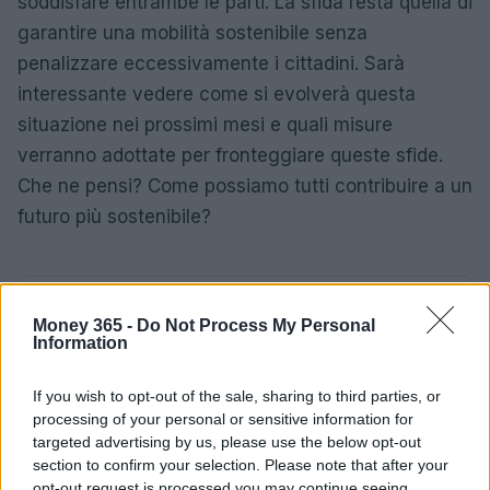
soddisfare entrambe le parti. La sfida resta quella di
garantire una mobilità sostenibile senza
penalizzare eccessivamente i cittadini. Sarà
interessante vedere come si evolverà questa
situazione nei prossimi mesi e quali misure
verranno adottate per fronteggiare queste sfide.
Che ne pensi? Come possiamo tutti contribuire a un
futuro più sostenibile?
AUTORE
Money 365 -
Do Not Process My Personal
AiAdhubMedia
Information
If you wish to opt-out of the sale, sharing to third parties, or
processing of your personal or sensitive information for
targeted advertising by us, please use the below opt-out
section to confirm your selection. Please note that after your
opt-out request is processed you may continue seeing