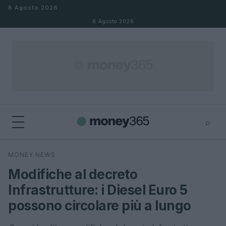
Salta al contenuto
8 Agosto 2026
8 Agosto 2026
⌕
×
⌕
MONEY NEWS
Cerca
Modifiche al decreto
Infrastrutture: i Diesel Euro 5
possono circolare più a lungo