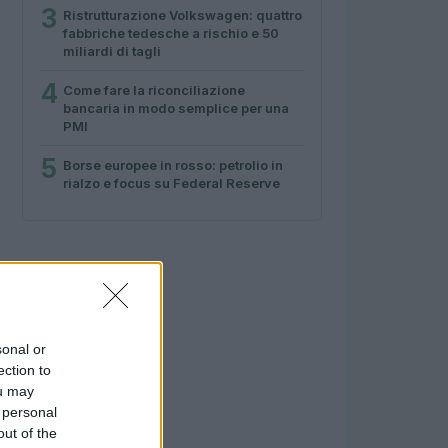
3
Ristrutturazione Volkswagen: quattro
fabbriche tedesche a rischio e 50
miliardi di tagli
4
Come fare la riconciliazione
bancaria in modo semplice per una
PMI
5
Borse europee in rosso: petrolio in
rialzo e focus su Federal Reserve
sonal or
ection to
ou may
 personal
out of the