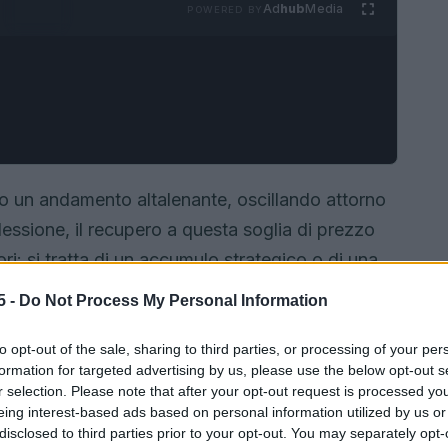
Ad
hub
Media
POWERED BY
 un andamento altalenante, oscillando attorno
lessione, il recupero a questa soglia di prezzo
tori: si tratta di un accumulo strategico o di una
otrebbe risiedere nelle mosse delle cosiddette
5 -
Do Not Process My Personal Information
enti che influenzano il mercato.
to opt-out of the sale, sharing to third parties, or processing of your per
formation for targeted advertising by us, please use the below opt-out s
r selection. Please note that after your opt-out request is processed y
eing interest-based ads based on personal information utilized by us or
disclosed to third parties prior to your opt-out. You may separately opt-