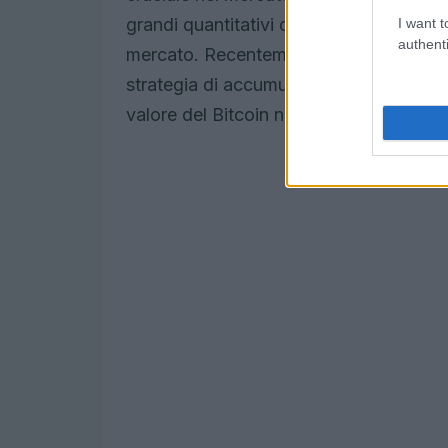
grandi quantitativi di moneta digitale p
I want t
authenti
mercato. Recentemente, le balene han
strategia di accumulo, indicando la loro
valore del Bitcoin nei prossimi mesi.