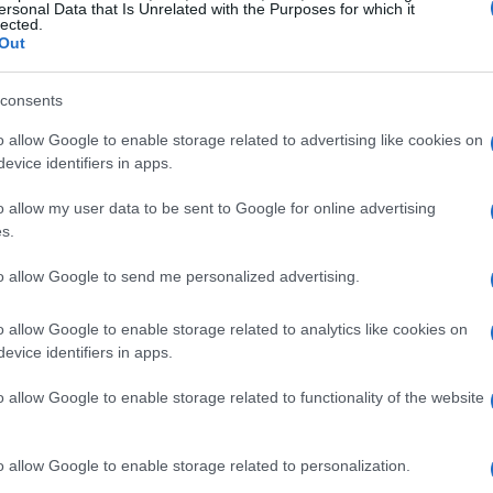
ersonal Data that Is Unrelated with the Purposes for which it
lected.
ardi di dollari, il che potrebbe generare una
Out
consents
o
o allow Google to enable storage related to advertising like cookies on
evice identifiers in apps.
uelle con scadenza su piattaforme come Deribit,
l contesto attuale. I dati indicano che i
market
o allow my user data to be sent to Google for online advertising
s.
ative in corrispondenza di prezzi di esercizio
ioni possono generare manovre di copertura nel
to allow Google to send me personalized advertising.
itcoin durante i rialzi dei prezzi e vendono in
o allow Google to enable storage related to analytics like cookies on
posizione
delta-neutrale
.
evice identifiers in apps.
mpatti sui prezzi
o allow Google to enable storage related to functionality of the website
ormi quantità di Bitcoin, rivestono un ruolo
o allow Google to enable storage related to personalization.
. La loro tendenza ad accumulare o liquidare