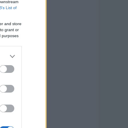
 downstream
B’s List of
er and store
to grant or
ed purposes