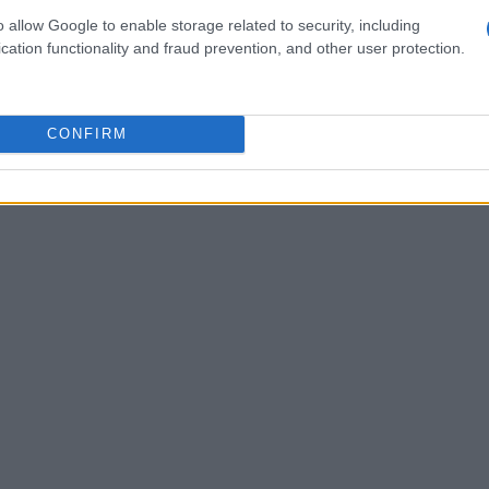
uò influenzare significativamente il prezzo di
o allow Google to enable storage related to security, including
cation functionality and fraud prevention, and other user protection.
no mostrato un chiaro orientamento verso una
 aspettativa di un ulteriore incremento del
CONFIRM