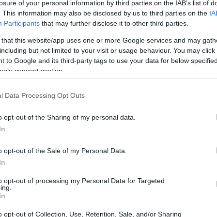
losure of your personal information by third parties on the IAB’s list of
. This information may also be disclosed by us to third parties on the
IA
Participants
that may further disclose it to other third parties.
 that this website/app uses one or more Google services and may gath
including but not limited to your visit or usage behaviour. You may click 
 to Google and its third-party tags to use your data for below specifi
ogle consent section.
l Data Processing Opt Outs
o opt-out of the Sharing of my personal data.
In
rcato
o opt-out of the Sale of my Personal Data.
In
perato i 110.000 dollari, un livello che aveva
to opt-out of processing my Personal Data for Targeted
 in passato. Questo rialzo è stato in parte
ing.
In
uardo alle relazioni commerciali tra Stati Uniti e
 il mercato delle opzioni Bitcoin sta per
o opt-out of Collection, Use, Retention, Sale, and/or Sharing