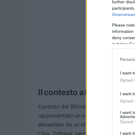
further disc
participants
Downstream 
Please note
information 
deny consent
in below Go
Persona
I want t
Opted 
Il contesto attuale del me
I want t
Opted 
Il prezzo del Bitcoin ha recentemente su
I want 
rappresentato un ostacolo significativo
Advertis
Opted 
alimentato da un rinnovato ottimismo rig
Cina. Tuttavia, persistono delle sfide, e
I want t