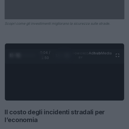
Scopri come gli investimenti migliorano la sicurezza sulle strade.
0:05 /
Ad
hub
Media
POWERED
1
/
4
1:50
BY
Il costo degli incidenti stradali per
l’economia