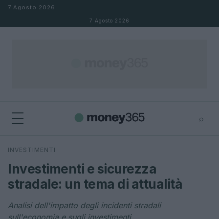
Salta al contenuto
7 Agosto 2026
7 Agosto 2026
⌕
×
⌕
INVESTIMENTI
Cerca
Investimenti e sicurezza
stradale: un tema di attualità
Analisi dell'impatto degli incidenti stradali
sull'economia e sugli investimenti