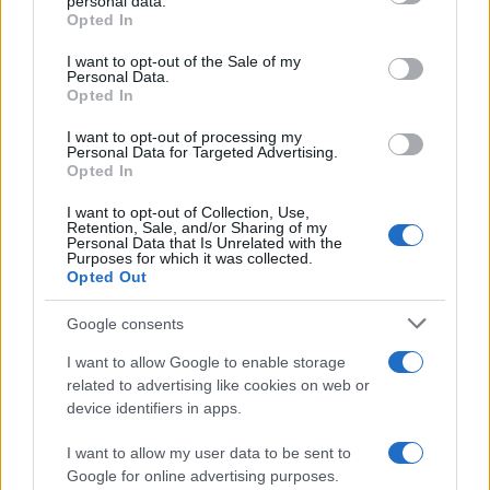
personal data.
grant or deny consent to Google and its third-party tags to
Opted In
use your data for below specified purposes in below Google
consent section.
I want to opt-out of the Sale of my
Personal Data.
Opted In
Sport e investimenti: Milano guida la classifica della
I want to opt-out of processing my
sportività in Italia
Personal Data for Targeted Advertising.
Francesca Galli · 6 Ago 2026
Opted In
I want to opt-out of Collection, Use,
INVESTIMENTI
Retention, Sale, and/or Sharing of my
Personal Data that Is Unrelated with the
Purposes for which it was collected.
Opted Out
Google consents
I want to allow Google to enable storage
related to advertising like cookies on web or
device identifiers in apps.
I want to allow my user data to be sent to
Google for online advertising purposes.