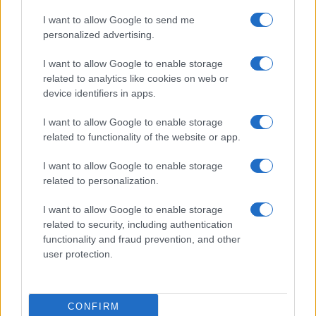
E-wallet con cashback e conti remunerati: guida alla
I want to allow Google to send me
scelta sicura
personalized advertising.
Niccolò Conforti · 3 Ago 2026
I want to allow Google to enable storage
related to analytics like cookies on web or
device identifiers in apps.
PIÙ LETTI
I want to allow Google to enable storage
1
related to functionality of the website or app.
Crypto lending: come funziona, rischi chiave e regole
UE per utenti retail
I want to allow Google to enable storage
2
Sport e investimenti: Milano guida la classifica della
related to personalization.
sportività in Italia
I want to allow Google to enable storage
3
E-wallet con cashback e conti remunerati: guida alla
related to security, including authentication
scelta sicura
functionality and fraud prevention, and other
user protection.
4
Tokenizzazione dei fondi monetari: come cambia la
catena del valore
5
Novembre 2026: Educazione Finanziaria, Assicurativa
CONFIRM
e Previdenziale