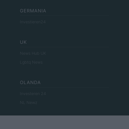
GERMANIA
Investieren24
UK
News Hub UK
Lgbtq News
OLANDA
Investeren 24
NL Newz