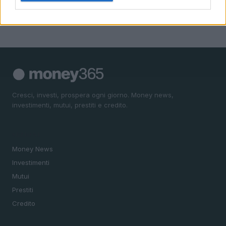
Cresci, investi, prospera ogni giorno. Money news,
investimenti, mutui, prestiti e credito.
SEZIONI
Money News
Investimenti
Mutui
Prestiti
Credito