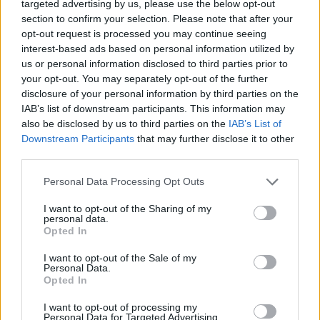
strategie delle società emettitrici e sulle reazioni
targeted advertising by us, please use the below opt-out
section to confirm your selection. Please note that after your
del mercato. L’efficacia di queste misure dipenderà
opt-out request is processed you may continue seeing
dalla capacità di tutti gli attori coinvolti di adattarsi
interest-based ads based on personal information utilized by
a un contesto in continua evoluzione.
us or personal information disclosed to third parties prior to
your opt-out. You may separately opt-out of the further
Glossario
disclosure of your personal information by third parties on the
IAB’s list of downstream participants. This information may
also be disclosed by us to third parties on the
IAB’s List of
Buoni pasto:
Titoli di pagamento utilizzati per
Downstream Participants
that may further disclose it to other
l’acquisto di pasti.
third parties.
Commissioni:
Costi applicati dalle società
emettitrici per ogni buono pasto accettato.
Please note that this website/app uses one or more Google
Personal Data Processing Opt Outs
services and may gather and store information including but
Regolamentazione:
Insieme di norme che
not limited to your visit or usage behaviour. You may click to
I want to opt-out of the Sharing of my
disciplinano un determinato settore.
personal data.
grant or deny consent to Google and its third-party tags to
Opted In
use your data for below specified purposes in below Google
consent section.
I want to opt-out of the Sale of my
Personal Data.
AUTORE
Opted In
AiAdhubMedia
I want to opt-out of processing my
Personal Data for Targeted Advertising.