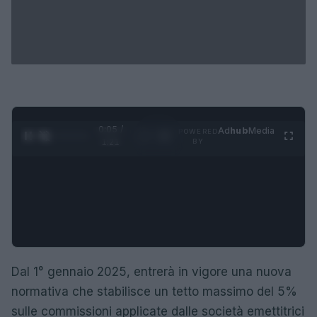
0:06 /
Ad
hub
Media
POWERED
1
/
4
1:21
BY
Dal 1° gennaio 2025, entrerà in vigore una nuova
normativa che stabilisce un tetto massimo del 5%
sulle commissioni applicate dalle società emettitrici