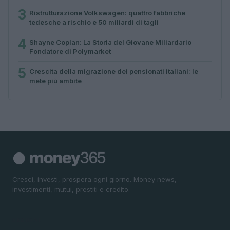
3
Ristrutturazione Volkswagen: quattro fabbriche
tedesche a rischio e 50 miliardi di tagli
4
Shayne Coplan: La Storia del Giovane Miliardario
Fondatore di Polymarket
5
Crescita della migrazione dei pensionati italiani: le
mete più ambite
Cresci, investi, prospera ogni giorno. Money news,
investimenti, mutui, prestiti e credito.
SEZIONI