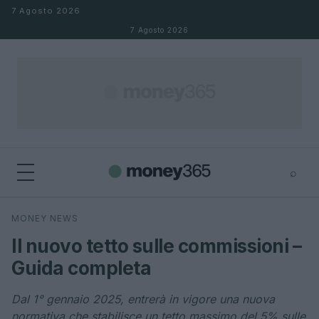
Salta al contenuto
7 Agosto 2026
7 Agosto 2026
⌕
×
⌕
MONEY NEWS
Cerca
Il nuovo tetto sulle commissioni –
Guida completa
Dal 1° gennaio 2025, entrerà in vigore una nuova
normativa che stabilisce un tetto massimo del 5% sulle