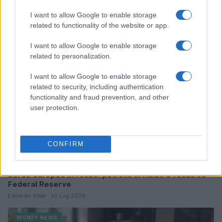
Continua a leggere
I want to allow Google to enable storage
related to functionality of the website or app.
MONEY NEWS
I want to allow Google to enable storage
related to personalization.
I want to allow Google to enable storage
related to security, including authentication
functionality and fraud prevention, and other
user protection.
CONFIRM
Borse europee in rosso: petrolio in rialzo e focus su
Federal Reserve
Edoardo Vitali · 30 Lug 2026
MONEY NEWS