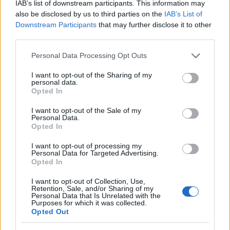
mondo delle obbligazioni?
IAB’s list of downstream participants. This information may
also be disclosed by us to third parties on the
IAB’s List of
Downstream Participants
that may further disclose it to other
third parties.
AUTORE
Please note that this website/app uses one or more Google
AiAdhubMedia
Personal Data Processing Opt Outs
services and may gather and store information including but
not limited to your visit or usage behaviour. You may click to
I want to opt-out of the Sharing of my
personal data.
grant or deny consent to Google and its third-party tags to
Opted In
use your data for below specified purposes in below Google
consent section.
I want to opt-out of the Sale of my
Personal Data.
Opted In
I want to opt-out of processing my
Personal Data for Targeted Advertising.
Opted In
I want to opt-out of Collection, Use,
Retention, Sale, and/or Sharing of my
Personal Data that Is Unrelated with the
Purposes for which it was collected.
Opted Out