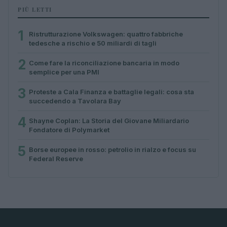
PIÙ LETTI
1
Ristrutturazione Volkswagen: quattro fabbriche
tedesche a rischio e 50 miliardi di tagli
2
Come fare la riconciliazione bancaria in modo
semplice per una PMI
3
Proteste a Cala Finanza e battaglie legali: cosa sta
succedendo a Tavolara Bay
4
Shayne Coplan: La Storia del Giovane Miliardario
Fondatore di Polymarket
5
Borse europee in rosso: petrolio in rialzo e focus su
Federal Reserve