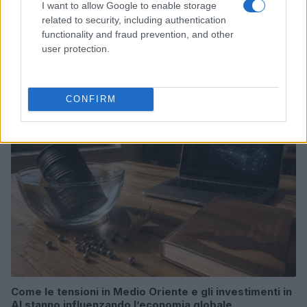
I want to allow Google to enable storage
related to security, including authentication
functionality and fraud prevention, and other
Borse europee in rosso: petrolio in rialzo e focus su
user protection.
Federal Reserve
Edoardo Vitali · 30 Lug 2026
CONFIRM
MONEY NEWS
Come le tensioni in Medio Oriente e gli investimenti in
AI stanno influenzando l’economia globale