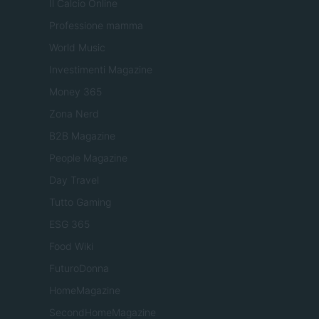
Il Calcio Online
Professione mamma
World Music
Investimenti Magazine
Money 365
Zona Nerd
B2B Magazine
People Magazine
Day Travel
Tutto Gaming
ESG 365
Food Wiki
FuturoDonna
HomeMagazine
SecondHomeMagazine