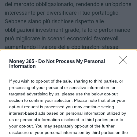
del mercato obbligazionario, rendendole un’opzione
interessante per diversificare il tuo portafoglio.
Sebbene siano più rischiose rispetto alle
obbligazioni investment grade, la loro performance
può migliorare in scenari economici favorevoli,
aumentando il valore delle obbligazioni stesse.
Un’opportunità da non sottovalutare!
Money 365 -
Do Not Process My Personal
Information
In conclusione, il mercato delle obbligazioni high
yield è in continua evoluzione e offre opportunità in
If you wish to opt-out of the sale, sharing to third parties, or
crescita anche a livello globale. Se sei un
processing of your personal or sensitive information for
targeted advertising by us, please use the below opt-out
investitore alla ricerca di rendimenti elevati,
section to confirm your selection. Please note that after your
considera queste obbligazioni come parte della tua
opt-out request is processed you may continue seeing
strategia d’investimento, ma ricorda sempre di
interest-based ads based on personal information utilized by
us or personal information disclosed to third parties prior to
mantenere un giusto equilibrio tra rischio e
your opt-out. You may separately opt-out of the further
rendimento. Sei pronto a fare il prossimo passo nel
disclosure of your personal information by third parties on the