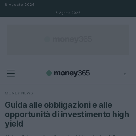
Salta al contenuto
8 Agosto 2026
8 Agosto 2026
⌕
×
⌕
MONEY NEWS
Cerca
Guida alle obbligazioni e alle
opportunità di investimento high
yield