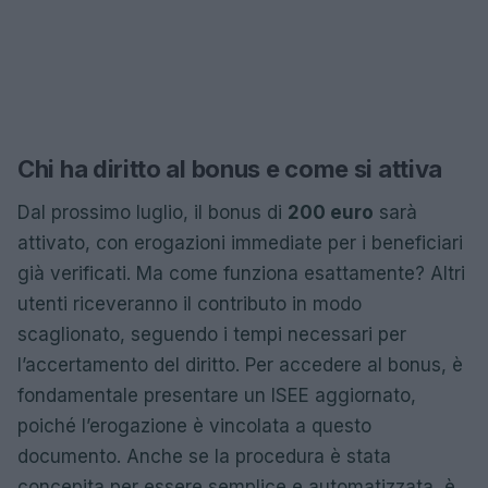
Chi ha diritto al bonus e come si attiva
Dal prossimo luglio, il bonus di
200 euro
sarà
attivato, con erogazioni immediate per i beneficiari
già verificati. Ma come funziona esattamente? Altri
utenti riceveranno il contributo in modo
scaglionato, seguendo i tempi necessari per
l’accertamento del diritto. Per accedere al bonus, è
fondamentale presentare un ISEE aggiornato,
poiché l’erogazione è vincolata a questo
documento. Anche se la procedura è stata
concepita per essere semplice e automatizzata, è