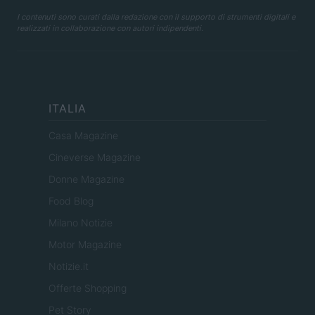
I contenuti sono curati dalla redazione con il supporto di strumenti digitali e
realizzati in collaborazione con autori indipendenti.
ITALIA
Casa Magazine
Cineverse Magazine
Donne Magazine
Food Blog
Milano Notizie
Motor Magazine
Notizie.it
Offerte Shopping
Pet Story