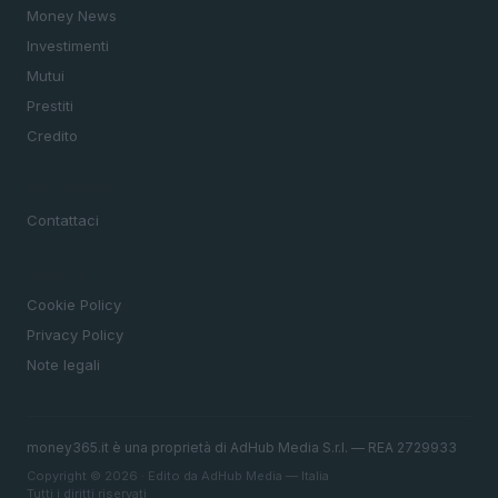
Money News
Investimenti
Mutui
Prestiti
Credito
MAGAZINE
Contattaci
LEGALE
Cookie Policy
Privacy Policy
Note legali
money365.it è una proprietà di AdHub Media S.r.l. — REA 2729933
Copyright © 2026 · Edito da AdHub Media — Italia
Tutti i diritti riservati