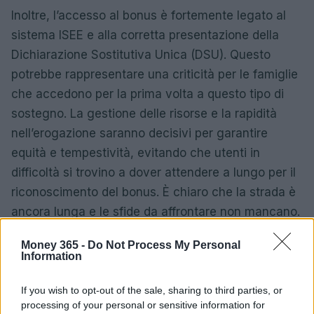
Inoltre, l’accesso al bonus è fortemente legato al
sistema ISEE e alla corretta presentazione della
Dichiarazione Sostitutiva Unica (DSU). Questo
potrebbe rappresentare una criticità per le famiglie
che accedono per la prima volta a questo tipo di
sostegno. La gestione delle risorse e la rapidità
nell’erogazione saranno decisivi per garantire
equità e tempestività, evitando che utenti in
difficoltà si trovino a dover attendere a lungo per il
riconoscimento del bonus. È chiaro che la strada è
ancora lunga e le sfide da affrontare non mancano.
Money 365 -
Do Not Process My Personal
Information
AUTORE
AiAdhubMedia
If you wish to opt-out of the sale, sharing to third parties, or
processing of your personal or sensitive information for