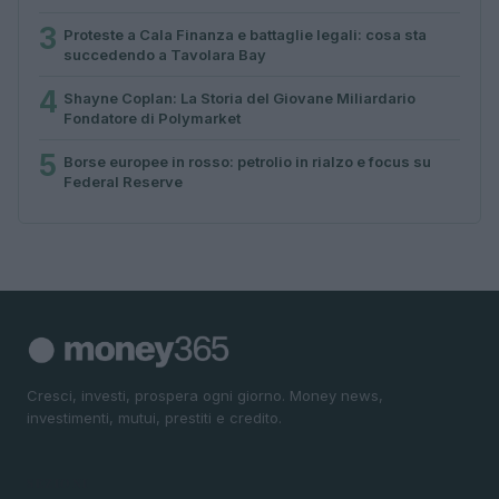
3
Proteste a Cala Finanza e battaglie legali: cosa sta
succedendo a Tavolara Bay
4
Shayne Coplan: La Storia del Giovane Miliardario
Fondatore di Polymarket
5
Borse europee in rosso: petrolio in rialzo e focus su
Federal Reserve
Cresci, investi, prospera ogni giorno. Money news,
investimenti, mutui, prestiti e credito.
SEZIONI