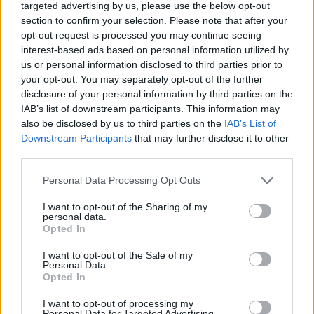
targeted advertising by us, please use the below opt-out
section to confirm your selection. Please note that after your
opt-out request is processed you may continue seeing
interest-based ads based on personal information utilized by
us or personal information disclosed to third parties prior to
your opt-out. You may separately opt-out of the further
disclosure of your personal information by third parties on the
IAB’s list of downstream participants. This information may
also be disclosed by us to third parties on the
IAB’s List of
Downstream Participants
that may further disclose it to other
third parties.
Please note that this website/app uses one or more Google
Personal Data Processing Opt Outs
services and may gather and store information including but
not limited to your visit or usage behaviour. You may click to
I want to opt-out of the Sharing of my
personal data.
grant or deny consent to Google and its third-party tags to
Opted In
use your data for below specified purposes in below Google
consent section.
I want to opt-out of the Sale of my
Personal Data.
Opted In
I want to opt-out of processing my
Personal Data for Targeted Advertising.