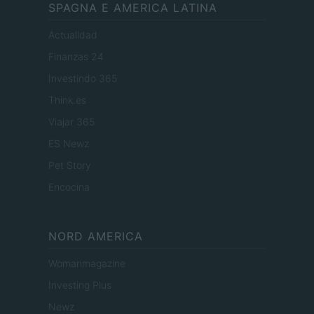
SPAGNA E AMERICA LATINA
Actualidad
Finanzas 24
Investindo 365
Think.es
Viajar 365
ES Newz
Pet Story
Encocina
NORD AMERICA
Womanmagazine
Investing Plus
Newz