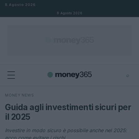
Salta al contenuto
8 Agosto 2026
8 Agosto 2026
⌕
×
⌕
MONEY NEWS
Cerca
Guida agli investimenti sicuri per
il 2025
Investire in modo sicuro è possibile anche nel 2025:
ecco come evitare i rischi.