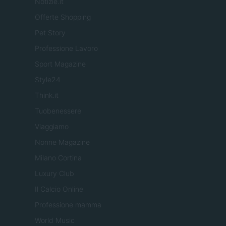
Notizie.it
Offerte Shopping
Pet Story
Professione Lavoro
Sport Magazine
Style24
Think.it
Tuobenessere
Viaggiamo
Nonne Magazine
Milano Cortina
Luxury Club
Il Calcio Online
Professione mamma
World Music