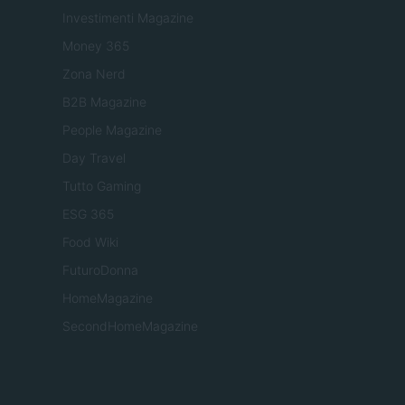
Investimenti Magazine
Money 365
Zona Nerd
B2B Magazine
People Magazine
Day Travel
Tutto Gaming
ESG 365
Food Wiki
FuturoDonna
HomeMagazine
SecondHomeMagazine