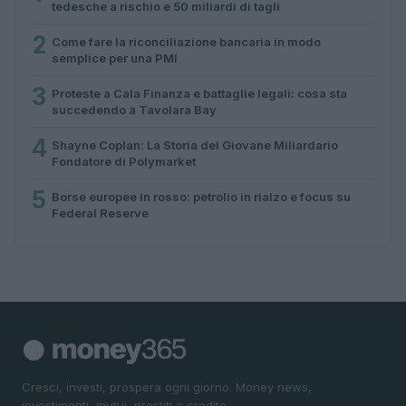
tedesche a rischio e 50 miliardi di tagli
2
Come fare la riconciliazione bancaria in modo
semplice per una PMI
3
Proteste a Cala Finanza e battaglie legali: cosa sta
succedendo a Tavolara Bay
4
Shayne Coplan: La Storia del Giovane Miliardario
Fondatore di Polymarket
5
Borse europee in rosso: petrolio in rialzo e focus su
Federal Reserve
Cresci, investi, prospera ogni giorno. Money news,
investimenti, mutui, prestiti e credito.