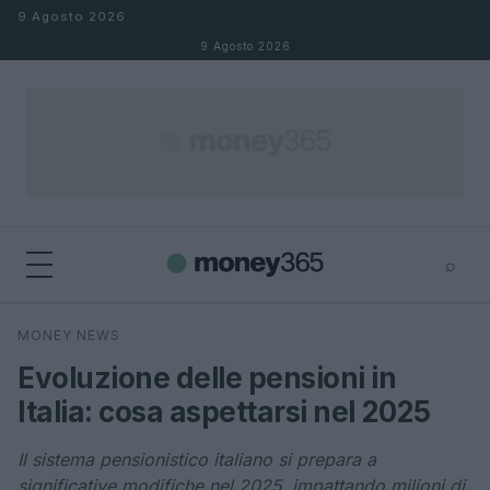
Salta al contenuto
9 Agosto 2026
9 Agosto 2026
⌕
×
⌕
MONEY NEWS
Cerca
Evoluzione delle pensioni in
Italia: cosa aspettarsi nel 2025
Il sistema pensionistico italiano si prepara a
significative modifiche nel 2025, impattando milioni di