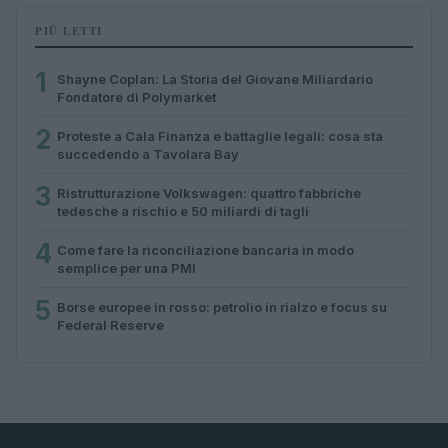
PIÙ LETTI
1
Shayne Coplan: La Storia del Giovane Miliardario
Fondatore di Polymarket
2
Proteste a Cala Finanza e battaglie legali: cosa sta
succedendo a Tavolara Bay
3
Ristrutturazione Volkswagen: quattro fabbriche
tedesche a rischio e 50 miliardi di tagli
4
Come fare la riconciliazione bancaria in modo
semplice per una PMI
5
Borse europee in rosso: petrolio in rialzo e focus su
Federal Reserve