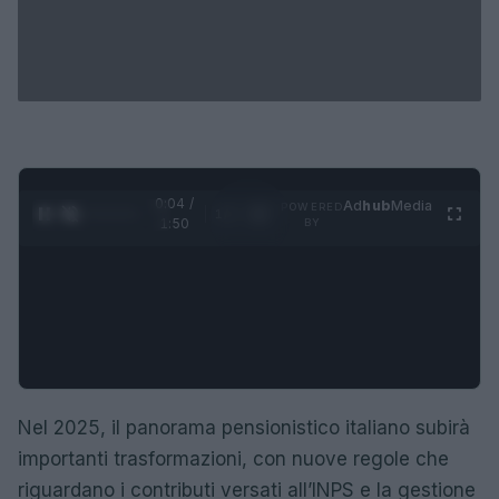
0:05 /
Ad
hub
Media
POWERED
1
/
4
1:50
BY
Nel 2025, il panorama pensionistico italiano subirà
importanti trasformazioni, con nuove regole che
riguardano i contributi versati all’INPS e la gestione