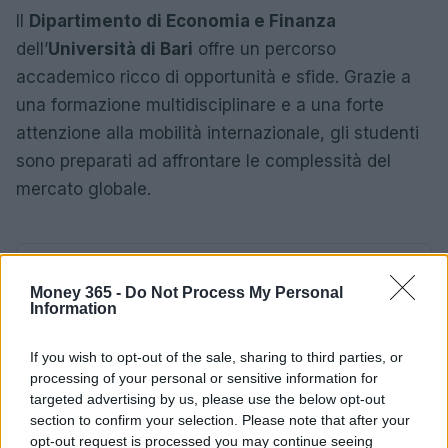
Il
Dipartimento di Economia e Finanza
dell’
Università di Bari
offre un percorso
accademico ricco di opportunità e sfide. Grazie a
una formazione multidisciplinare e a una forte
attenzione alla mobilità internazionale, gli studenti
sono preparati ad affrontare le complessità del
mercato globale.
AUTORE
AiAdhubMedia
Money 365 -
Do Not Process My Personal
Information
If you wish to opt-out of the sale, sharing to third parties, or
processing of your personal or sensitive information for
targeted advertising by us, please use the below opt-out
section to confirm your selection. Please note that after your
opt-out request is processed you may continue seeing