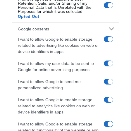
Retention, Sale, and/or Sharing of my
Personal Data that Is Unrelated with the
Purposes for which it was collected.
Opted Out
Google consents
I want to allow Google to enable storage
related to advertising like cookies on web or
device identifiers in apps.
I want to allow my user data to be sent to
Google for online advertising purposes.
Borse europee in rosso: petrolio in rialzo e focus su
Federal Reserve
I want to allow Google to send me
Edoardo Vitali · 30 Lug 2026
personalized advertising.
MONEY NEWS
I want to allow Google to enable storage
related to analytics like cookies on web or
device identifiers in apps.
I want to allow Google to enable storage
related to functionality of the website or app.