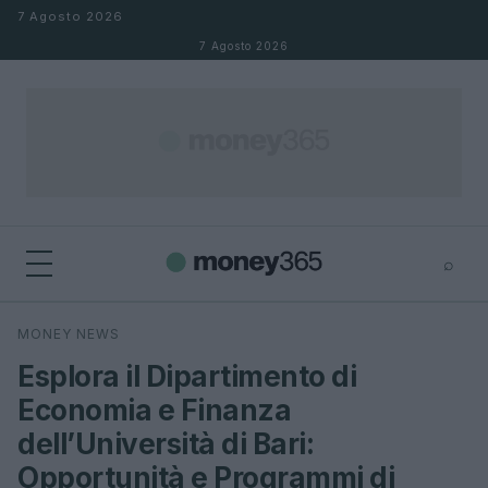
Salta al contenuto
7 Agosto 2026
7 Agosto 2026
⌕
×
⌕
MONEY NEWS
Cerca
Esplora il Dipartimento di
Economia e Finanza
dell’Università di Bari:
Opportunità e Programmi di