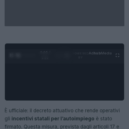
0:06 /
Ad
hub
Media
POWERED
1
/
4
1:21
BY
È ufficiale: il decreto attuativo che rende operativi
gli
incentivi statali per l’autoimpiego
è stato
firmato. Questa misura, prevista dagli articoli 17 e