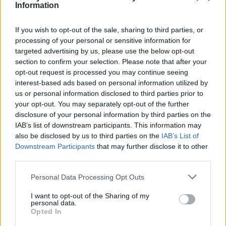
Information
iniziative imprenditoriali. Non lasciarti sfuggire
questa chance!
If you wish to opt-out of the sale, sharing to third parties, or
processing of your personal or sensitive information for
targeted advertising by us, please use the below opt-out
section to confirm your selection. Please note that after your
AUTORE
AiAdhubMedia
opt-out request is processed you may continue seeing
interest-based ads based on personal information utilized by
us or personal information disclosed to third parties prior to
your opt-out. You may separately opt-out of the further
disclosure of your personal information by third parties on the
IAB’s list of downstream participants. This information may
also be disclosed by us to third parties on the
IAB’s List of
Downstream Participants
that may further disclose it to other
third parties.
Please note that this website/app uses one or more Google
Personal Data Processing Opt Outs
services and may gather and store information including but
not limited to your visit or usage behaviour. You may click to
I want to opt-out of the Sharing of my
personal data.
grant or deny consent to Google and its third-party tags to
Opted In
use your data for below specified purposes in below Google