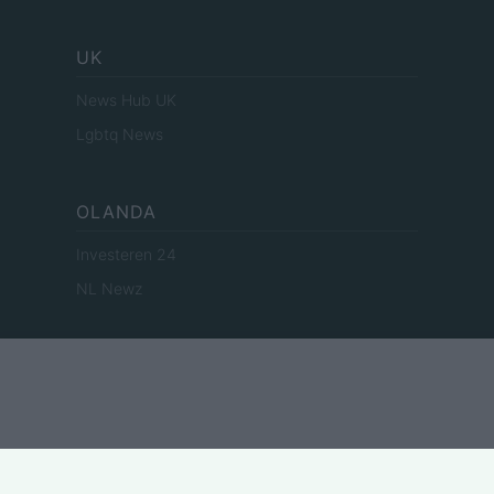
UK
News Hub UK
Lgbtq News
OLANDA
Investeren 24
NL Newz