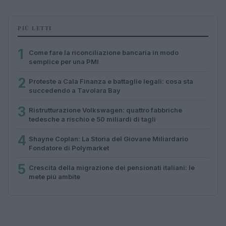
PIÙ LETTI
1
Come fare la riconciliazione bancaria in modo
semplice per una PMI
2
Proteste a Cala Finanza e battaglie legali: cosa sta
succedendo a Tavolara Bay
3
Ristrutturazione Volkswagen: quattro fabbriche
tedesche a rischio e 50 miliardi di tagli
4
Shayne Coplan: La Storia del Giovane Miliardario
Fondatore di Polymarket
5
Crescita della migrazione dei pensionati italiani: le
mete più ambite