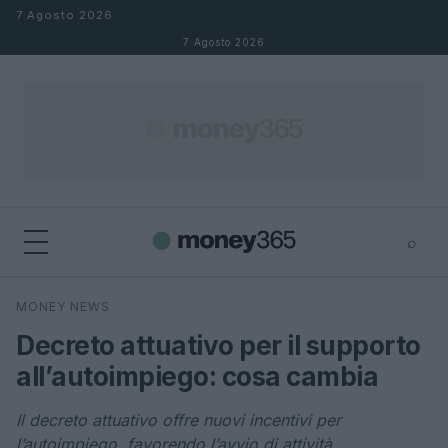
Salta al contenuto
7 Agosto 2026
7 Agosto 2026
⌕
×
⌕
MONEY NEWS
Cerca
Decreto attuativo per il supporto
all’autoimpiego: cosa cambia
Il decreto attuativo offre nuovi incentivi per
l’autoimpiego, favorendo l’avvio di attività