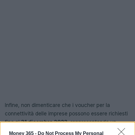
Infine, non dimenticare che i voucher per la
connettività delle imprese possono essere richiesti
fino al
31 dicembre 2023
, rappresentando un
ulteriore passo verso il supporto alle nuove
Money 365 -
Do Not Process My Personal