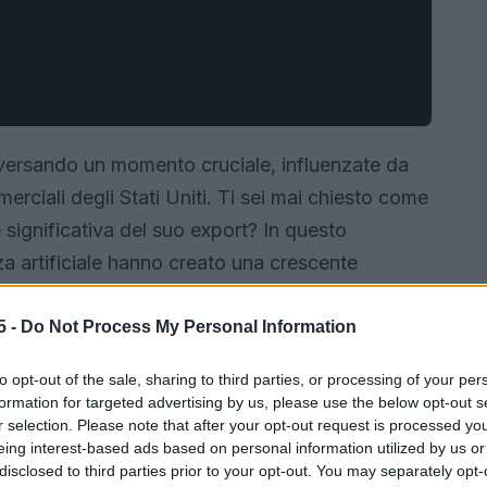
aversando un momento cruciale, influenzate da
erciali degli Stati Uniti. Ti sei mai chiesto come
significativa del suo export? In questo
nza artificiale hanno creato una crescente
ettronici. Tuttavia, la situazione si complica a
iwan deve affrontare, ben superiori a quelli dei
5 -
Do Not Process My Personal Information
azioni per la stabilità economica dell’isola.
to opt-out of the sale, sharing to third parties, or processing of your per
formation for targeted advertising by us, please use the below opt-out s
r selection. Please note that after your opt-out request is processed y
eing interest-based ads based on personal information utilized by us or
disclosed to third parties prior to your opt-out. You may separately opt-