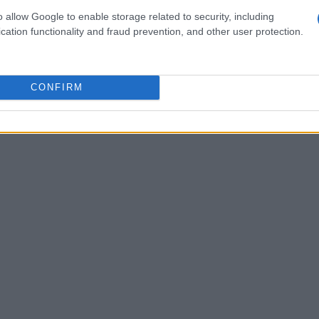
o allow Google to enable storage related to security, including
ciato un investimento di 165 miliardi di dollari
cation functionality and fraud prevention, and other user protection.
uesto impegno possa facilitare l’ottenimento di
 suo investimento programmato di 100 miliardi di
r trarre vantaggio da queste esenzioni. Altre
CONFIRM
nno seguendo un percorso simile, dimostrando
i Stati Uniti.