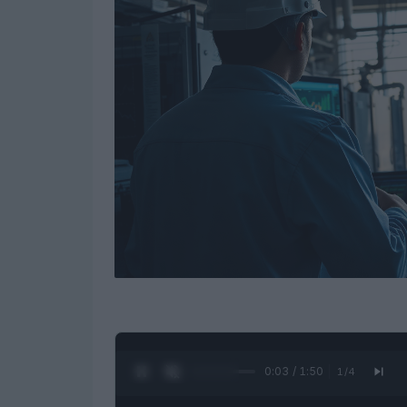
0:05 / 1:50
1
/
4