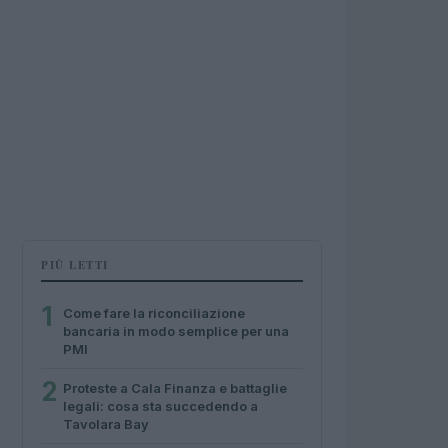
PIÙ LETTI
1
Come fare la riconciliazione
bancaria in modo semplice per una
PMI
2
Proteste a Cala Finanza e battaglie
legali: cosa sta succedendo a
Tavolara Bay