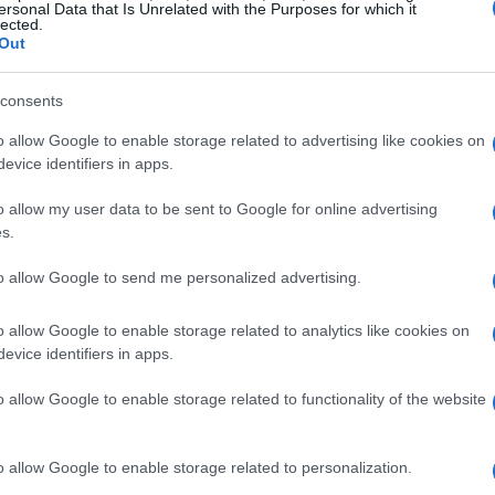
o all’incremento della domanda di prodotti
ersonal Data that Is Unrelated with the Purposes for which it
lected.
ll’intelligenza artificiale. Ma la pressione dei
Out
cia concreta per la sostenibilità di questo
consents
ovi?
o allow Google to enable storage related to advertising like cookies on
evice identifiers in apps.
governo taiwanese ha introdotto un pacchetto di
ecnologico. Attualmente, circa l’80% delle
o allow my user data to be sent to Google for online advertising
niti, che include semiconduttori e altri prodotti
s.
il timore di un aumento delle aliquote doganali sul
to allow Google to send me personalized advertising.
are fino al 100%, rende la situazione ancora più
o allow Google to enable storage related to analytics like cookies on
fluenzeranno il futuro economico di Taiwan?
evice identifiers in apps.
 taiwanesi e le esenzioni dai
o allow Google to enable storage related to functionality of the website
o allow Google to enable storage related to personalization.
o cercando di adattarsi e TSMC emerge come un