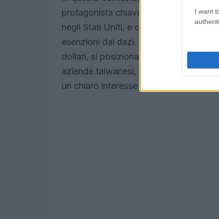
I want t
protagonista chiave. L’azienda ha annun
authenti
negli Stati Uniti, e ci si aspetta che q
esenzioni dai dazi. Anche Apple, con il
dollari, si posiziona strategicamente pe
aziende taiwanesi, come Hon Hai, sta
un chiaro interesse per l’espansione negl