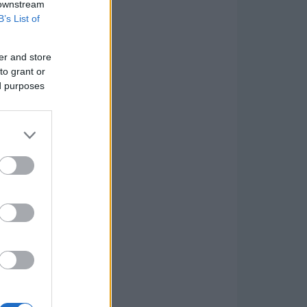
 downstream
B’s List of
er and store
to grant or
ed purposes