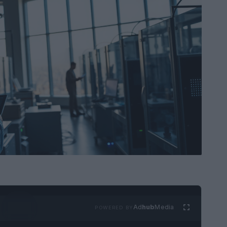
Ad
hub
Media
POWERED BY