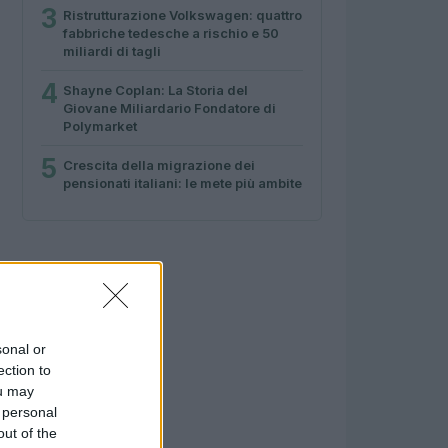
3
Ristrutturazione Volkswagen: quattro
fabbriche tedesche a rischio e 50
miliardi di tagli
4
Shayne Coplan: La Storia del
Giovane Miliardario Fondatore di
Polymarket
5
Crescita della migrazione dei
pensionati italiani: le mete più ambite
sonal or
ection to
ou may
 personal
out of the