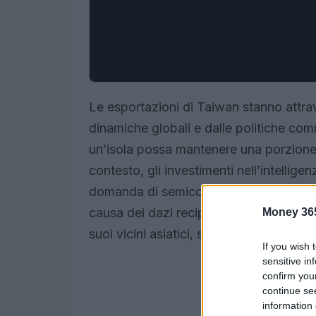
Le esportazioni di Taiwan stanno attr
dinamiche globali e dalle politiche comm
un’isola possa mantenere una porzione 
contesto, gli investimenti nell’intellige
domanda di semiconduttori e prodotti el
causa dei dazi reciproci del 20% che Ta
Money 36
suoi vicini asiatici, sollevando preoccup
If you wish 
sensitive in
confirm you
continue se
information 