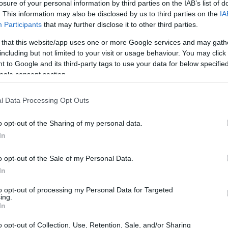
losure of your personal information by third parties on the IAB’s list of
. This information may also be disclosed by us to third parties on the
IA
Participants
that may further disclose it to other third parties.
 that this website/app uses one or more Google services and may gath
including but not limited to your visit or usage behaviour. You may click 
 to Google and its third-party tags to use your data for below specifi
ogle consent section.
l Data Processing Opt Outs
o opt-out of the Sharing of my personal data.
In
o opt-out of the Sale of my Personal Data.
ciale di Taiwan con gli Stati
In
to opt-out of processing my Personal Data for Targeted
ing.
strato un surplus commerciale con gli Stati Uniti
In
nto significativo rispetto ai 65 miliardi del 2024.
o opt-out of Collection, Use, Retention, Sale, and/or Sharing