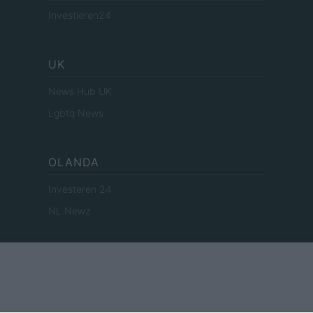
Investieren24
UK
News Hub UK
Lgbtq News
OLANDA
Investeren 24
NL Newz