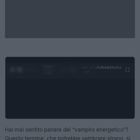
0:05 /
Ad
hub
Media
POWERED
1
/
4
1:21
BY
Hai mai sentito parlare del “vampiro energetico”?
Questo termine, che potrebbe sembrare strano, si