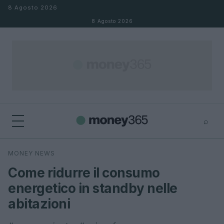
Salta al contenuto
8 Agosto 2026
8 Agosto 2026
⌕
×
⌕
MONEY NEWS
Cerca
Come ridurre il consumo
energetico in standby nelle
abitazioni