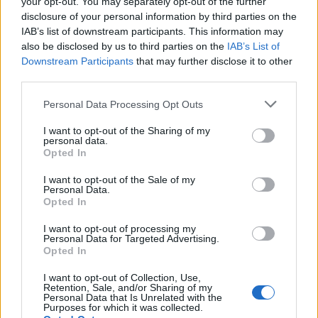
your opt-out. You may separately opt-out of the further
disclosure of your personal information by third parties on the
IAB’s list of downstream participants. This information may
also be disclosed by us to third parties on the
IAB’s List of
Downstream Participants
that may further disclose it to other
third parties.
Please note that this website/app uses one or more Google
Personal Data Processing Opt Outs
services and may gather and store information including but
not limited to your visit or usage behaviour. You may click to
I want to opt-out of the Sharing of my
personal data.
grant or deny consent to Google and its third-party tags to
Opted In
use your data for below specified purposes in below Google
consent section.
Continua a leggere
I want to opt-out of the Sale of my
Personal Data.
Opted In
MONEY NEWS
I want to opt-out of processing my
Personal Data for Targeted Advertising.
Opted In
I want to opt-out of Collection, Use,
Retention, Sale, and/or Sharing of my
Personal Data that Is Unrelated with the
Purposes for which it was collected.