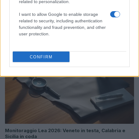
related to personalization.
I want to allow Google to enable storage
Come le tensioni in Medio Oriente e gli investimenti in
related to security, including authentication
AI stanno influenzando l’economia globale
functionality and fraud prevention, and other
Francesca Spadaro · 24 Lug 2026
user protection.
MONEY NEWS
CONFIRM
Monitoraggio Lea 2026: Veneto in testa, Calabria e
Sicilia in coda