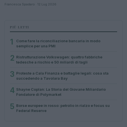
Francesca Spadaro · 12 Lug 2026
PIÙ LETTI
1
Come fare la riconciliazione bancaria in modo
semplice per una PMI
2
Ristrutturazione Volkswagen: quattro fabbriche
tedesche a rischio e 50 miliardi di tagli
3
Proteste a Cala Finanza e battaglie legali: cosa sta
succedendo a Tavolara Bay
4
Shayne Coplan: La Storia del Giovane Miliardario
Fondatore di Polymarket
5
Borse europee in rosso: petrolio in rialzo e focus su
Federal Reserve