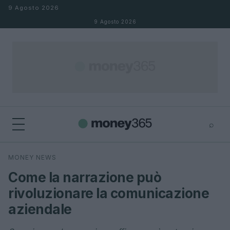
Salta al contenuto
9 Agosto 2026
9 Agosto 2026
⌕
×
⌕
MONEY NEWS
Cerca
Come la narrazione può
rivoluzionare la comunicazione
aziendale