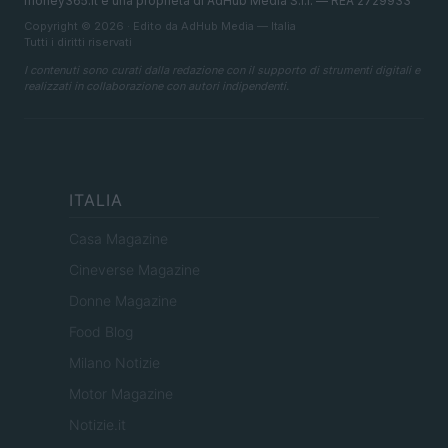
money365.it è una proprietà di AdHub Media S.r.l. — REA 2729933
Copyright © 2026 · Edito da AdHub Media — Italia
Tutti i diritti riservati
I contenuti sono curati dalla redazione con il supporto di strumenti digitali e
realizzati in collaborazione con autori indipendenti.
ITALIA
Casa Magazine
Cineverse Magazine
Donne Magazine
Food Blog
Milano Notizie
Motor Magazine
Notizie.it