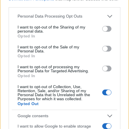
AiAdhubMedia
third parties.
Please note that this website/app uses one or more Google
Personal Data Processing Opt Outs
services and may gather and store information including but
not limited to your visit or usage behaviour. You may click to
I want to opt-out of the Sharing of my
personal data.
grant or deny consent to Google and its third-party tags to
Opted In
use your data for below specified purposes in below Google
consent section.
I want to opt-out of the Sale of my
Personal Data.
Opted In
I want to opt-out of processing my
Personal Data for Targeted Advertising.
Opted In
I want to opt-out of Collection, Use,
Retention, Sale, and/or Sharing of my
Personal Data that Is Unrelated with the
Purposes for which it was collected.
Opted Out
Google consents
I want to allow Google to enable storage