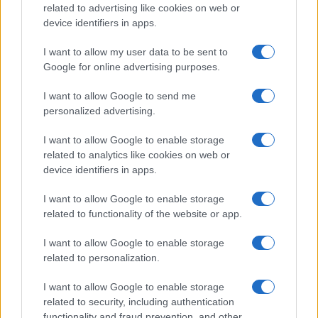
related to advertising like cookies on web or
device identifiers in apps.
Continua a leggere
I want to allow my user data to be sent to
Google for online advertising purposes.
MONEY NEWS
I want to allow Google to send me
personalized advertising.
I want to allow Google to enable storage
related to analytics like cookies on web or
device identifiers in apps.
I want to allow Google to enable storage
related to functionality of the website or app.
I want to allow Google to enable storage
related to personalization.
Borse europee in rosso: petrolio in rialzo e focus su
I want to allow Google to enable storage
Federal Reserve
related to security, including authentication
functionality and fraud prevention, and other
Edoardo Vitali · 30 Lug 2026