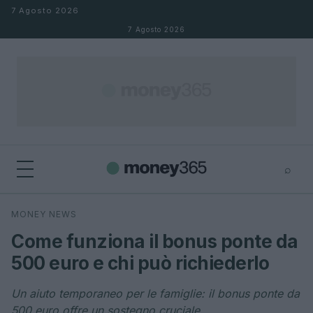
Salta al contenuto
7 Agosto 2026
7 Agosto 2026
⌕
×
⌕
MONEY NEWS
Cerca
Come funziona il bonus ponte da
500 euro e chi può richiederlo
Un aiuto temporaneo per le famiglie: il bonus ponte da
500 euro offre un sostegno cruciale.