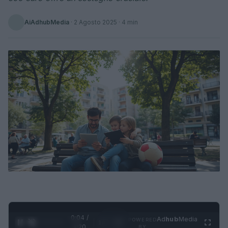
AiAdhubMedia
·
2 Agosto 2025
· 4 min
0:05 /
Ad
hub
Media
POWERED
1
/
4
1:20
BY