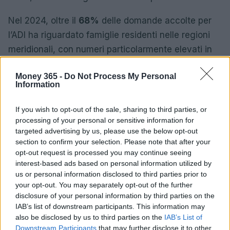
Nel 2024, oltre il
68%
delle domande accolte per
l’ADI ha riguardato famiglie residenti nelle regioni
meridionali, con numeri particolarmente elevati in
Campania e altre aree del Mezzogiorno. Il bonus
Money 365 -
Do Not Process My Personal
ponte non si limita a colmare una lacuna
Information
normativa; rappresenta anche un segnale politico
dell’importanza di un sistema di welfare stabile e
If you wish to opt-out of the sale, sharing to third parties, or
processing of your personal or sensitive information for
continuo. Resta da vedere se questa misura sarà
targeted advertising by us, please use the below opt-out
un intervento isolato o se aprirà la strada a un
section to confirm your selection. Please note that after your
dibattito più ampio sul rafforzamento dell’Assegno
opt-out request is processed you may continue seeing
interest-based ads based on personal information utilized by
di Inclusione. È un tema di grande rilevanza, non
us or personal information disclosed to third parties prior to
credi?
your opt-out. You may separately opt-out of the further
disclosure of your personal information by third parties on the
IAB’s list of downstream participants. This information may
also be disclosed by us to third parties on the
IAB’s List of
AUTORE
Downstream Participants
that may further disclose it to other