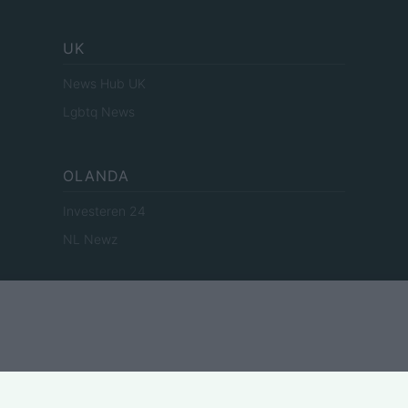
UK
News Hub UK
Lgbtq News
OLANDA
Investeren 24
NL Newz