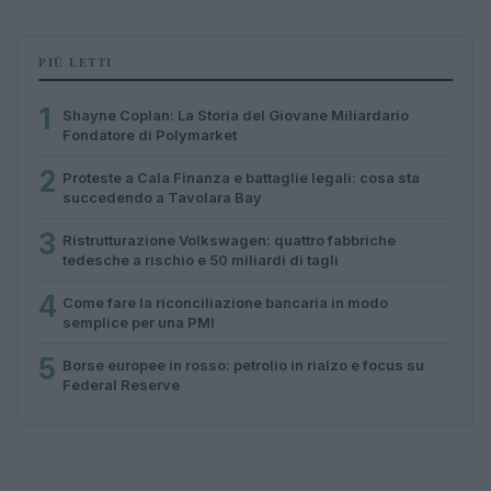
PIÙ LETTI
1
Shayne Coplan: La Storia del Giovane Miliardario
Fondatore di Polymarket
2
Proteste a Cala Finanza e battaglie legali: cosa sta
succedendo a Tavolara Bay
3
Ristrutturazione Volkswagen: quattro fabbriche
tedesche a rischio e 50 miliardi di tagli
4
Come fare la riconciliazione bancaria in modo
semplice per una PMI
5
Borse europee in rosso: petrolio in rialzo e focus su
Federal Reserve