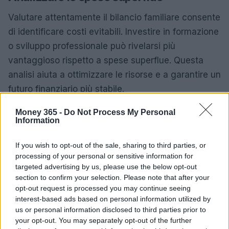
Valutare attentamente il bilancio familiare consente
di identificare costi evitabili. Investire in formazione
o sviluppo professionale può rivelarsi più
vantaggioso rispetto a spese superflue. Questa
analisi aiuta a ottimizzare le risorse e a garantire un
futuro finanziario più stabile.
Money 365 -
Do Not Process My Personal
Coinvolgere i figli adolescenti nella
Information
gestione del denaro
If you wish to opt-out of the sale, sharing to third parties, or
Infine, educare i figli adolescenti alla
processing of your personal or sensitive information for
consapevolezza finanziaria è fondamentale.
targeted advertising by us, please use the below opt-out
section to confirm your selection. Please note that after your
Discutere con loro le dinamiche economiche
opt-out request is processed you may continue seeing
familiari li aiuta a sviluppare responsabilità e una
interest-based ads based on personal information utilized by
gestione più attenta delle proprie risorse future. In
us or personal information disclosed to third parties prior to
your opt-out. You may separately opt-out of the further
questo modo, si crea una cultura della