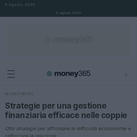
Salta al contenuto
9 Agosto 2026
9 Agosto 2026
⌕
×
⌕
MONEY NEWS
Cerca
Strategie per una gestione
finanziaria efficace nelle coppie
Otto strategie per affrontare le difficoltà economiche e
rafforzare la relazione