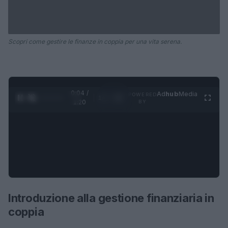
Scopri come gestire le finanze in coppia per una vita serena.
0:05 /
Ad
hub
Media
POWERED
1
/
4
1:20
BY
Introduzione alla gestione finanziaria in
coppia