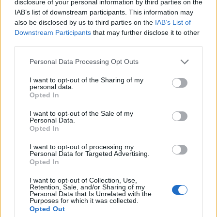
disclosure of your personal information by third parties on the
responsabilità economica che può durare nel
IAB’s list of downstream participants. This information may
tempo.
also be disclosed by us to third parties on the
IAB’s List of
Downstream Participants
that may further disclose it to other
third parties.
Please note that this website/app uses one or more Google
AUTORE
Personal Data Processing Opt Outs
Redazione
services and may gather and store information including but
not limited to your visit or usage behaviour. You may click to
I want to opt-out of the Sharing of my
personal data.
grant or deny consent to Google and its third-party tags to
Opted In
use your data for below specified purposes in below Google
consent section.
I want to opt-out of the Sale of my
Personal Data.
Opted In
I want to opt-out of processing my
Personal Data for Targeted Advertising.
Opted In
I want to opt-out of Collection, Use,
Retention, Sale, and/or Sharing of my
Personal Data that Is Unrelated with the
Purposes for which it was collected.
Opted Out