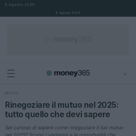
Salta al contenuto
8 Agosto 2026
8 Agosto 2026
⌕
×
⌕
MUTUI
Cerca
Rinegoziare il mutuo nel 2025:
tutto quello che devi sapere
Sei curioso di sapere come rinegoziare il tuo mutuo
nel 2025? Scopri i vantaggi e le opportunità che