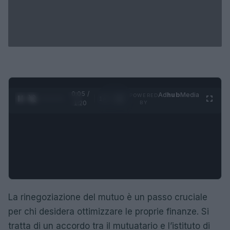
0:06 /
Ad
hub
Media
POWERED
1
/
4
1:20
BY
La rinegoziazione del mutuo è un passo cruciale
per chi desidera ottimizzare le proprie finanze. Si
tratta di un accordo tra il mutuatario e l’istituto di