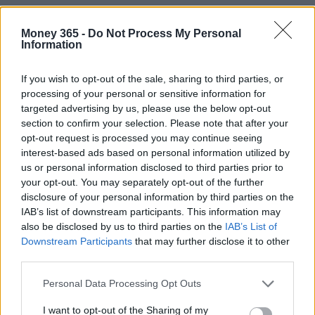
Money 365 -
Do Not Process My Personal
Information
If you wish to opt-out of the sale, sharing to third parties, or
processing of your personal or sensitive information for
targeted advertising by us, please use the below opt-out
section to confirm your selection. Please note that after your
opt-out request is processed you may continue seeing
interest-based ads based on personal information utilized by
us or personal information disclosed to third parties prior to
your opt-out. You may separately opt-out of the further
disclosure of your personal information by third parties on the
IAB’s list of downstream participants. This information may
also be disclosed by us to third parties on the
IAB’s List of
In conclusione, rinegoziare il mutuo nel 2025 può
Downstream Participants
that may further disclose it to other
third parties.
rappresentare un’opportunità imperdibile per
ottimizzare la propria situazione finanziaria.
Please note that this website/app uses one or more Google
Personal Data Processing Opt Outs
services and may gather and store information including but
Analizzare le proprie esigenze, confrontare le
not limited to your visit or usage behaviour. You may click to
I want to opt-out of the Sharing of my