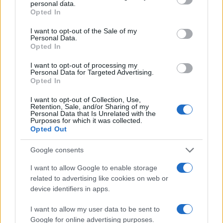
offerte e capire le dinamiche del mercato sono
personal data.
grant or deny consent to Google and its third-party tags to
Opted In
passi essenziali per ottenere il massimo dal proprio
use your data for below specified purposes in below Google
consent section.
mutuo. Non esitare a contattare la tua banca o un
I want to opt-out of the Sale of my
Personal Data.
consulente esperto per una valutazione
Opted In
personalizzata che ti aiuti a prendere la decisione
I want to opt-out of processing my
giusta.
Personal Data for Targeted Advertising.
Opted In
I want to opt-out of Collection, Use,
Retention, Sale, and/or Sharing of my
Personal Data that Is Unrelated with the
AUTORE
Purposes for which it was collected.
AiAdhubMedia
Opted Out
Google consents
I want to allow Google to enable storage
related to advertising like cookies on web or
device identifiers in apps.
I want to allow my user data to be sent to
Google for online advertising purposes.