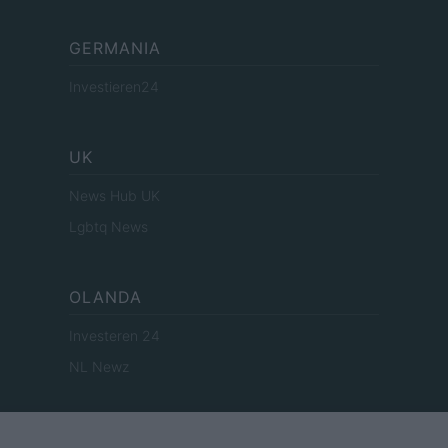
GERMANIA
Investieren24
UK
News Hub UK
Lgbtq News
OLANDA
Investeren 24
NL Newz