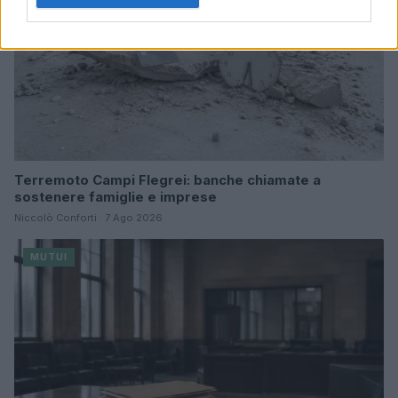
Terremoto Campi Flegrei: banche chiamate a
sostenere famiglie e imprese
Niccolò Conforti · 7 Ago 2026
MUTUI