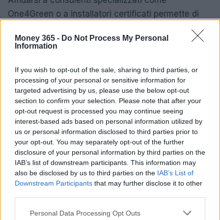
Affidarsi a consulenti specializzati come
One4Green o a installatori certificati permette di
ottenere preventivi trasparenti e scenari di
Money 365 -
Do Not Process My Personal
rendimento realistici. Con una progettazione
Information
attenta, il
fotovoltaico
può diventare non solo una
scelta ecologica, ma anche una decisione
If you wish to opt-out of the sale, sharing to third parties, or
processing of your personal or sensitive information for
finanziaria solida per molti nuclei familiari.
targeted advertising by us, please use the below opt-out
section to confirm your selection. Please note that after your
opt-out request is processed you may continue seeing
interest-based ads based on personal information utilized by
us or personal information disclosed to third parties prior to
your opt-out. You may separately opt-out of the further
disclosure of your personal information by third parties on the
IAB’s list of downstream participants. This information may
also be disclosed by us to third parties on the
IAB’s List of
Downstream Participants
that may further disclose it to other
third parties.
Please note that this website/app uses one or more Google
Personal Data Processing Opt Outs