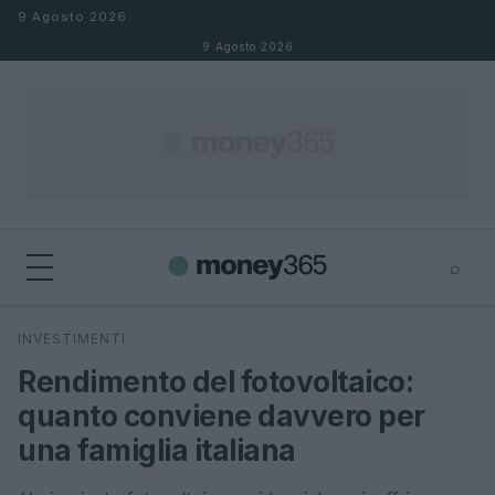
Salta al contenuto
9 Agosto 2026
9 Agosto 2026
⌕
×
⌕
INVESTIMENTI
Cerca
Rendimento del fotovoltaico:
quanto conviene davvero per
una famiglia italiana