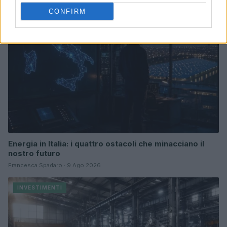
INVESTIMENTI
CONFIRM
Energia in Italia: i quattro ostacoli che minacciano il
nostro futuro
Francesca Spadaro · 9 Ago 2026
INVESTIMENTI