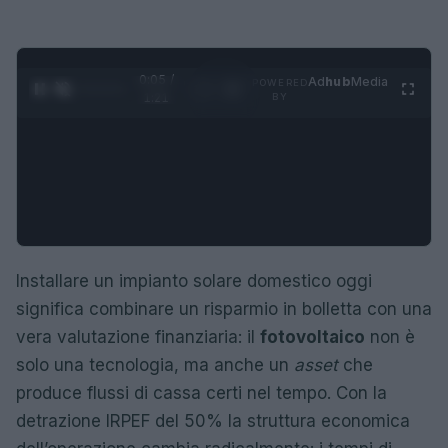
0:06 /
Ad
hub
Media
POWERED
1
/
4
1:21
BY
Installare un impianto solare domestico oggi
significa combinare un risparmio in bolletta con una
vera valutazione finanziaria: il
fotovoltaico
non è
solo una tecnologia, ma anche un
asset
che
produce flussi di cassa certi nel tempo. Con la
detrazione IRPEF del 50% la struttura economica