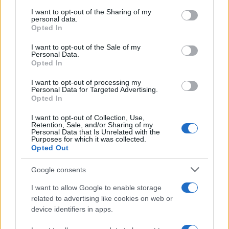
services and may gather and store information including but
not limited to your visit or usage behaviour. You may click to
I want to opt-out of the Sharing of my
personal data.
grant or deny consent to Google and its third-party tags to
Opted In
use your data for below specified purposes in below Google
consent section.
I want to opt-out of the Sale of my
Personal Data.
Opted In
AUTORE
Francesca Galli
I want to opt-out of processing my
Personal Data for Targeted Advertising.
Francesca Galli, fiorentina con formazione
Opted In
bancaria, prese la decisione di cambiare
carriera dopo un convegno a Palazzo
I want to opt-out of Collection, Use,
Retention, Sale, and/or Sharing of my
Vecchio: oggi cura analisi di mercati e
Personal Data that Is Unrelated with the
colonne su risparmio e investimenti. In
Purposes for which it was collected.
Opted Out
redazione propone linee editoriali attente alla
trasparenza e conserva l'agenda del primo
Google consents
impiego in banca.
I want to allow Google to enable storage
related to advertising like cookies on web or
device identifiers in apps.