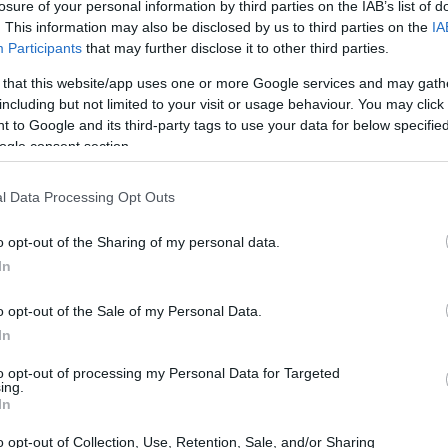
losure of your personal information by third parties on the IAB’s list of
. This information may also be disclosed by us to third parties on the
IA
Participants
that may further disclose it to other third parties.
 that this website/app uses one or more Google services and may gath
including but not limited to your visit or usage behaviour. You may click 
 to Google and its third-party tags to use your data for below specifi
ogle consent section.
l Data Processing Opt Outs
o opt-out of the Sharing of my personal data.
In
Inflazione e tassi di interesse:
o opt-out of the Sale of my Personal Data.
tto
l’Europa si prepara a nuove sfide
In
Analisi dell'inflazione nell'Eurozona e le prospettive
to opt-out of processing my Personal Data for Targeted
per i tassi di interesse
ing.
In
Redazione · 25 Feb 2025
o opt-out of Collection, Use, Retention, Sale, and/or Sharing