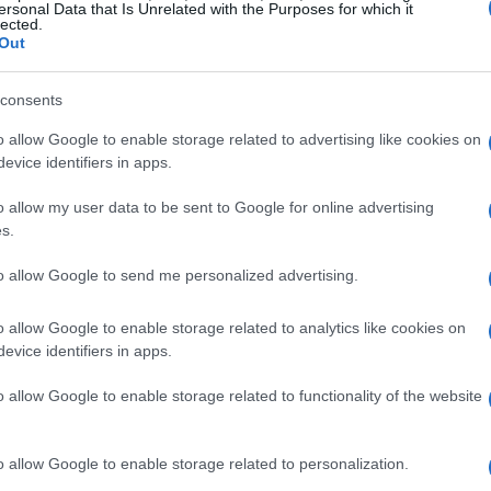
ersonal Data that Is Unrelated with the Purposes for which it
MONEY NEWS
lected.
Out
consents
o allow Google to enable storage related to advertising like cookies on
evice identifiers in apps.
o allow my user data to be sent to Google for online advertising
s.
to allow Google to send me personalized advertising.
o allow Google to enable storage related to analytics like cookies on
evice identifiers in apps.
o allow Google to enable storage related to functionality of the website
Le sfide economiche globali e le
opportunità nel settore assicurativo
Esplorazione delle megatrend globali e il loro
o allow Google to enable storage related to personalization.
impatto sull'economia e sull'assicurazione