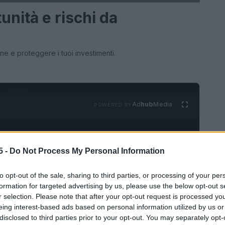
unità e rischi da
e e proteggere i tuoi investimenti.
Ad
hub
Media
POWERED BY
5 -
Do Not Process My Personal Information
to opt-out of the sale, sharing to third parties, or processing of your per
formation for targeted advertising by us, please use the below opt-out s
r selection. Please note that after your opt-out request is processed y
MONEY NEWS
eing interest-based ads based on personal information utilized by us or
disclosed to third parties prior to your opt-out. You may separately opt-