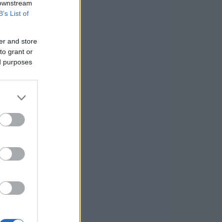
 downstream
B’s List of
er and store
to grant or
ed purposes