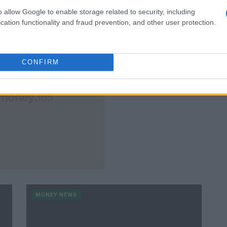
Redazione · 24 Feb 2025
o allow Google to enable storage related to security, including
cation functionality and fraud prevention, and other user protection.
CONFIRM
MONEY NEWS