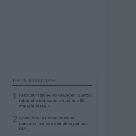
TOP IN MONEY NEWS
1
Ristrutturazione Volkswagen: quattro
fabbriche tedesche a rischio e 50
miliardi di tagli
2
Come fare la riconciliazione
bancaria in modo semplice per una
PMI