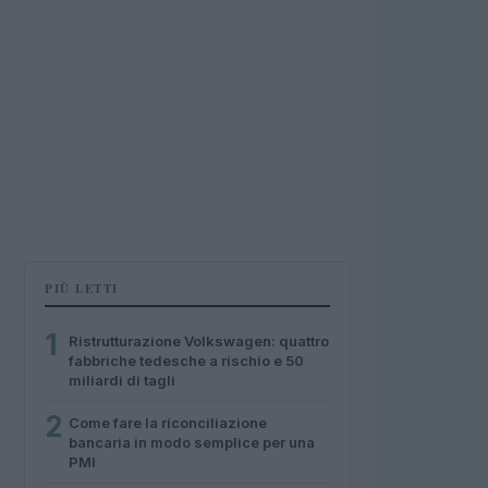
PIÙ LETTI
1
Ristrutturazione Volkswagen: quattro
fabbriche tedesche a rischio e 50
miliardi di tagli
2
Come fare la riconciliazione
bancaria in modo semplice per una
PMI