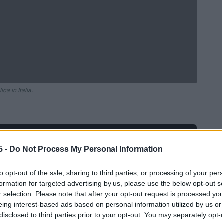
ca in Italia.
Ad
hub
Media
POWERED BY
5 -
Do Not Process My Personal Information
to opt-out of the sale, sharing to third parties, or processing of your per
formation for targeted advertising by us, please use the below opt-out s
r selection. Please note that after your opt-out request is processed y
eing interest-based ads based on personal information utilized by us or
disclosed to third parties prior to your opt-out. You may separately opt-