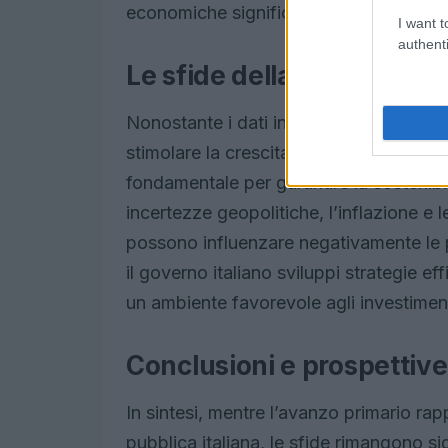
economiche significative.
I want t
authenti
Le sfide della crescita e
Nonostante i dati incoraggianti, il minist
stimolare la crescita in un contesto p
fondamentale per garantire la sostenibi
incertezze geopolitiche, l’inflazione e l
possono influenzare negativamente le pr
il governo italiano sviluppi strategie e
un ambiente favorevole agli investiment
Conclusioni e prospettive
In sintesi, mentre l’avanzo primario ra
pubblica italiana, le sfide rimangono s