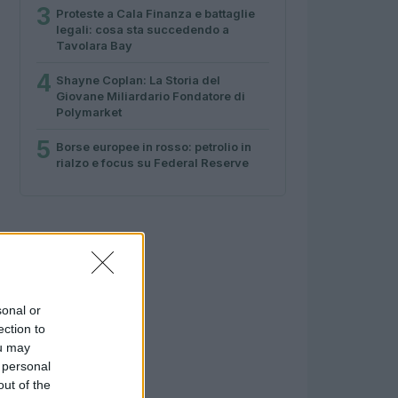
3
Proteste a Cala Finanza e battaglie
legali: cosa sta succedendo a
Tavolara Bay
4
Shayne Coplan: La Storia del
Giovane Miliardario Fondatore di
Polymarket
5
Borse europee in rosso: petrolio in
rialzo e focus su Federal Reserve
sonal or
ection to
ou may
 personal
out of the