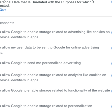
ersonal Data that Is Unrelated with the Purposes for which it
lected.
Out
consents
o allow Google to enable storage related to advertising like cookies on
evice identifiers in apps.
o allow my user data to be sent to Google for online advertising
s.
rio
to allow Google to send me personalized advertising.
enza tra le entrate e le spese pubbliche,
o allow Google to enable storage related to analytics like cookies on
esto indicatore è cruciale per comprendere la
evice identifiers in apps.
le dichiarazioni di Giorgetti, l’avanzo primario
o allow Google to enable storage related to functionality of the website
isfazione morale, suggerendo che il governo sta
e del previsto. Tuttavia, è essenziale non
o allow Google to enable storage related to personalization.
ove molti paesi stanno affrontando difficoltà