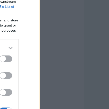
 downstream
B’s List of
er and store
to grant or
ed purposes