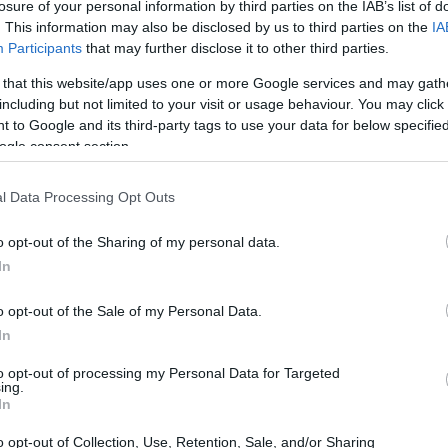
losure of your personal information by third parties on the IAB’s list of
. This information may also be disclosed by us to third parties on the
IA
 pubblica italiana
Participants
that may further disclose it to other third parties.
 that this website/app uses one or more Google services and may gath
emente mostrato segnali di miglioramento, come
including but not limited to your visit or usage behaviour. You may click 
l ministro dell’economia e delle finanze, Giancarlo
 to Google and its third-party tags to use your data for below specifi
ogle consent section.
primario è superiore alle aspettative, portando
mico nazionale. Tuttavia, è fondamentale
l Data Processing Opt Outs
nche le sfide che l’Italia deve affrontare nel
o opt-out of the Sharing of my personal data.
In
o opt-out of the Sale of my Personal Data.
In
to opt-out of processing my Personal Data for Targeted
ing.
In
o opt-out of Collection, Use, Retention, Sale, and/or Sharing