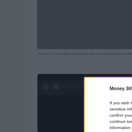
Scopri l'analisi della situazione attuale della finanza pubbli
0:19 / 1:21
1
/
4
Money 36
If you wish 
sensitive in
confirm you
continue se
information 