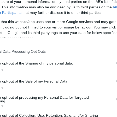
losure of your personal information by third parties on the IAB’s list of
. This information may also be disclosed by us to third parties on the
IA
Participants
that may further disclose it to other third parties.
ale sembra sempre più superato. Ricordo quando
 that this website/app uses one or more Google services and may gath
con moduli cartacei e lunghe attese. Oggi,
including but not limited to your visit or usage behaviour. You may click 
. Questa banca, fondata nel 2013 in Germania,
 to Google and its third-party tags to use your data for below specifi
ogle consent section.
e i propri risparmi, puntando su un modello
segreti del suo successo? Scopriamoli insieme.
l Data Processing Opt Outs
o opt-out of the Sharing of my personal data.
In
o opt-out of the Sale of my Personal Data.
In
to opt-out of processing my Personal Data for Targeted
ing.
In
o opt-out of Collection, Use, Retention, Sale, and/or Sharing