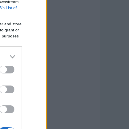
 downstream
B’s List of
er and store
to grant or
ed purposes