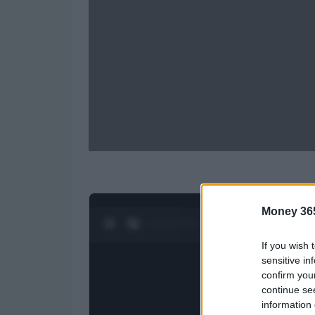
Money 36
0:04 / 1:23
1
/
4
If you wish 
sensitive in
confirm you
continue se
information 