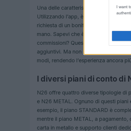
I want t
Una delle caratteristiche che più colpis
authenti
Utilizzando l’app, è possibile gestire f
richiesta di un bonifico alla creazione di
mano. Sapevi che è possibile persino f
commissioni? Questo è un grande vantag
aggiuntivi. Ma non è tutto: N26 offre anc
modi, rendendo l’esperienza ancora più 
I diversi piani di conto di
N26 offre quattro diverse tipologie
e N26 METAL. Ognuno di questi piani è
esempio, il piano STANDARD è completa
mentre il piano METAL, a pagamento, of
carta in metallo e supporto clienti ded