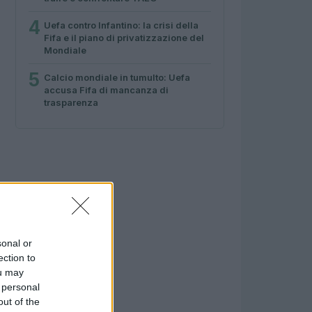
4
Uefa contro Infantino: la crisi della
Fifa e il piano di privatizzazione del
Mondiale
5
Calcio mondiale in tumulto: Uefa
accusa Fifa di mancanza di
trasparenza
sonal or
ection to
ou may
 personal
out of the