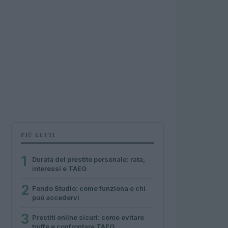
PIÙ LETTI
1
Durata del prestito personale: rata,
interessi e TAEG
2
Fondo Studio: come funziona e chi
può accedervi
3
Prestiti online sicuri: come evitare
truffe e confrontare TAEG