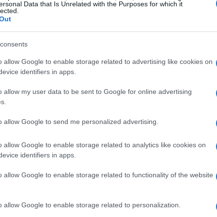
ersonal Data that Is Unrelated with the Purposes for which it
lected.
Out
consents
o allow Google to enable storage related to advertising like cookies on
evice identifiers in apps.
a crescita esponenziale
o allow my user data to be sent to Google for online advertising
s.
scettici riguardo alla possibilità di gestire il
uttavia, in pochi anni, ha conquistato la fiducia
to allow Google to send me personalized advertising.
a fatto? La chiave del suo successo risiede nella
o allow Google to enable storage related to analytics like cookies on
rvizi all’avanguardia. In un settore dove la
evice identifiers in apps.
dimostrare che la tecnologia può essere sicura
o allow Google to enable storage related to functionality of the website
N26
o allow Google to enable storage related to personalization.