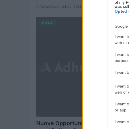
of my P
was col
AiAdhubMedia · 24 Apr 2025
Opted 
MUTUI
Google 
I want t
web or d
I want t
purpose
I want 
I want t
web or d
I want t
or app.
I want t
Nuove Opportunità di Finanziame