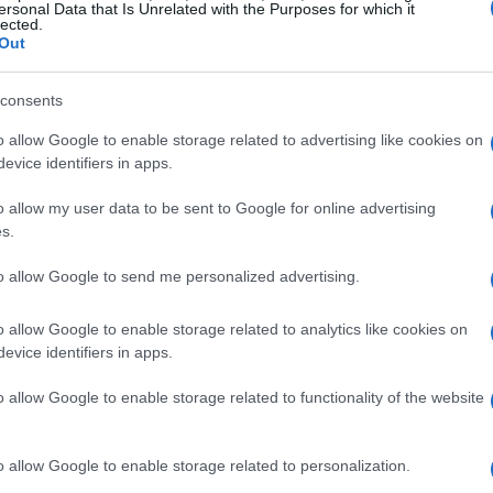
ersonal Data that Is Unrelated with the Purposes for which it
lected.
AiAdhubMedia · 24 Apr 2025
Out
MUTUI
consents
o allow Google to enable storage related to advertising like cookies on
evice identifiers in apps.
o allow my user data to be sent to Google for online advertising
s.
to allow Google to send me personalized advertising.
o allow Google to enable storage related to analytics like cookies on
evice identifiers in apps.
o allow Google to enable storage related to functionality of the website
o allow Google to enable storage related to personalization.
nto
Riduzione dei Tassi della BCE: Cosa