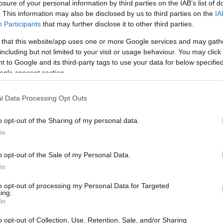
losure of your personal information by third parties on the IAB’s list of
. This information may also be disclosed by us to third parties on the
IA
Participants
that may further disclose it to other third parties.
 that this website/app uses one or more Google services and may gath
including but not limited to your visit or usage behaviour. You may click 
 to Google and its third-party tags to use your data for below specifi
ogle consent section.
l Data Processing Opt Outs
o opt-out of the Sharing of my personal data.
In
o opt-out of the Sale of my Personal Data.
Calo delle Richieste di Mutui negli
In
Stati Uniti: Cosa Significa?
to opt-out of processing my Personal Data for Targeted
ochi
L'articolo analizza il recente calo delle richieste di
ing.
mutui negli Stati Uniti, evidenziando l'impatto
In
dell'aumento dei tassi d'interesse sul mercato
o opt-out of Collection, Use, Retention, Sale, and/or Sharing
immobiliare.