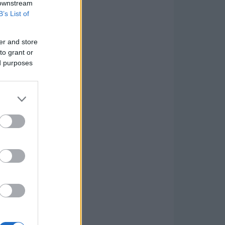
 downstream
B’s List of
er and store
to grant or
ed purposes