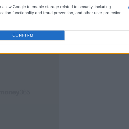
l
Significa per i Mutui
o allow Google to enable storage related to security, including
L'articolo esplora la recente riduzione dei tassi di
cation functionality and fraud prevention, and other user protection.
interesse da parte della BCE e le sue implicazioni
per i mutui, evidenziando i…
er
CONFIRM
AiAdhubMedia · 23 Apr 2025