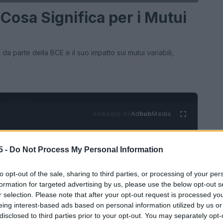
 Cosa Significa per i Mutui
 da parte della BCE e il suo impatto sui mutui variabili,
Ad
hub
Media
POWERED BY
5 -
Do Not Process My Personal Information
to opt-out of the sale, sharing to third parties, or processing of your per
formation for targeted advertising by us, please use the below opt-out s
r selection. Please note that after your opt-out request is processed y
eing interest-based ads based on personal information utilized by us or
MUTUI
disclosed to third parties prior to your opt-out. You may separately opt-