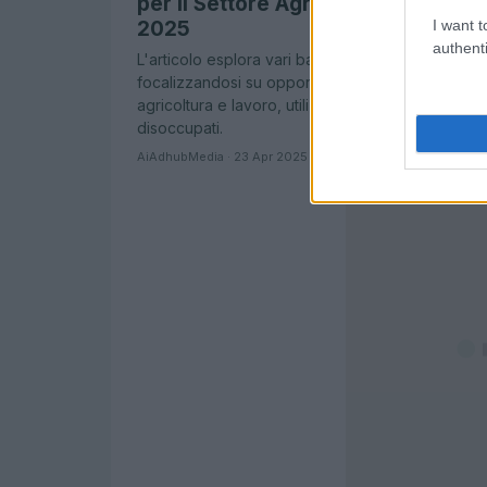
per il Settore Agricolo e Sociale ne
I want t
2025
authenti
L'articolo esplora vari bandi aperti per il 2025,
focalizzandosi su opportunità di finanziamento p
agricoltura e lavoro, utili per agricoltori e
disoccupati.
AiAdhubMedia · 23 Apr 2025