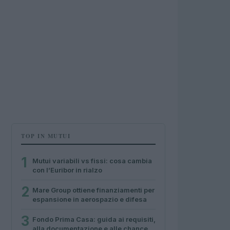
TOP IN MUTUI
1
Mutui variabili vs fissi: cosa cambia
con l’Euribor in rialzo
2
Mare Group ottiene finanziamenti per
espansione in aerospazio e difesa
3
Fondo Prima Casa: guida ai requisiti,
alla documentazione e alle chance