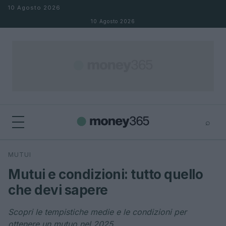
Salta al contenuto
10 Agosto 2026
10 Agosto 2026
⌕
×
⌕
MUTUI
Cerca
Mutui e condizioni: tutto quello
che devi sapere
Scopri le tempistiche medie e le condizioni per
ottenere un mutuo nel 2025.