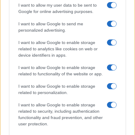
MUTUI
I want to allow my user data to be sent to
Google for online advertising purposes.
I want to allow Google to send me
personalized advertising.
I want to allow Google to enable storage
related to analytics like cookies on web or
device identifiers in apps.
I want to allow Google to enable storage
related to functionality of the website or app.
I want to allow Google to enable storage
Mutui agevolati in Sicilia: requisiti e condizioni per
related to personalization.
l’acquisto della prima casa
Niccolò Conforti · 8 Ago 2026
I want to allow Google to enable storage
related to security, including authentication
MUTUI
functionality and fraud prevention, and other
user protection.