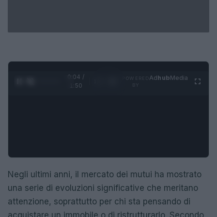
0:05 /
Ad
hub
Media
POWERED
1
/
4
1:50
BY
Negli ultimi anni, il mercato dei mutui ha mostrato
una serie di evoluzioni significative che meritano
attenzione, soprattutto per chi sta pensando di
acquistare un immobile o di ristrutturarlo. Secondo