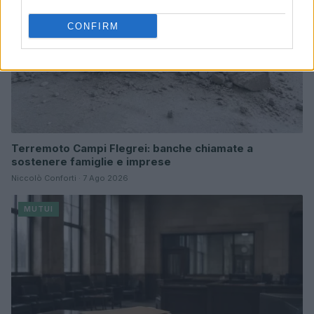
CONFIRM
Terremoto Campi Flegrei: banche chiamate a
sostenere famiglie e imprese
Niccolò Conforti · 7 Ago 2026
MUTUI