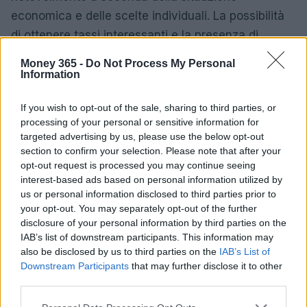
economica e delle scelte individuali. La possibilità
di ottenere tassi interessanti e la presenza di
incentivi come il Green Factor rendono questo
Money 365 -
Do Not Process My Personal
periodo un’opportunità per chi desidera investire
Information
nel mercato immobiliare.
If you wish to opt-out of the sale, sharing to third parties, or
processing of your personal or sensitive information for
È sempre consigliabile informarsi adeguatamente e
targeted advertising by us, please use the below opt-out
considerare tutte le variabili in gioco prima di
section to confirm your selection. Please note that after your
prendere una decisione finale sul mutuo.
opt-out request is processed you may continue seeing
interest-based ads based on personal information utilized by
us or personal information disclosed to third parties prior to
your opt-out. You may separately opt-out of the further
AUTORE
disclosure of your personal information by third parties on the
AiAdhubMedia
IAB’s list of downstream participants. This information may
also be disclosed by us to third parties on the
IAB’s List of
Downstream Participants
that may further disclose it to other
third parties.
Please note that this website/app uses one or more Google