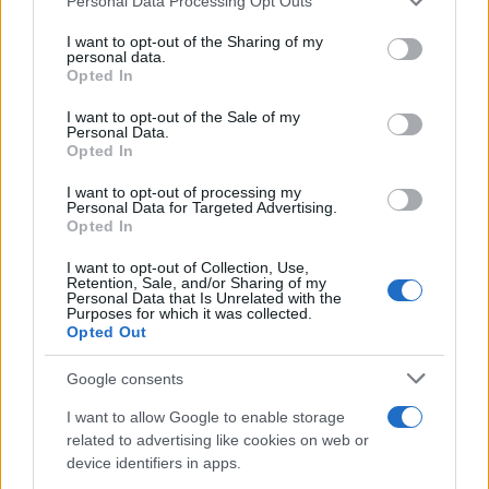
Personal Data Processing Opt Outs
services and may gather and store information including but
not limited to your visit or usage behaviour. You may click to
I want to opt-out of the Sharing of my
personal data.
grant or deny consent to Google and its third-party tags to
Opted In
use your data for below specified purposes in below Google
consent section.
I want to opt-out of the Sale of my
Personal Data.
Opted In
I want to opt-out of processing my
Personal Data for Targeted Advertising.
Opted In
I want to opt-out of Collection, Use,
Retention, Sale, and/or Sharing of my
Personal Data that Is Unrelated with the
Purposes for which it was collected.
Opted Out
Google consents
I want to allow Google to enable storage
related to advertising like cookies on web or
Continua a leggere
device identifiers in apps.