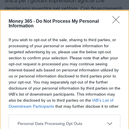
unica per i giovani imprenditori agricoli che
desiderano investire nel settore. Con finanziamenti
agevolati e premi per startupper, questo
Money 365 -
Do Not Process My Personal
programma offre un supporto concreto per avviare
Information
o ampliare un’attività agricola. È fondamentale che
If you wish to opt-out of the sale, sharing to third parties, or
i potenziali beneficiari si informino adeguatamente
processing of your personal or sensitive information for
e approfittino di questa chance per dare vita ai
targeted advertising by us, please use the below opt-out
propri progetti nel mondo dell’agricoltura.
section to confirm your selection. Please note that after your
opt-out request is processed you may continue seeing
interest-based ads based on personal information utilized by
us or personal information disclosed to third parties prior to
AUTORE
your opt-out. You may separately opt-out of the further
AiAdhubMedia
disclosure of your personal information by third parties on the
IAB’s list of downstream participants. This information may
also be disclosed by us to third parties on the
IAB’s List of
Downstream Participants
that may further disclose it to other
third parties.
Please note that this website/app uses one or more Google
Personal Data Processing Opt Outs
services and may gather and store information including but