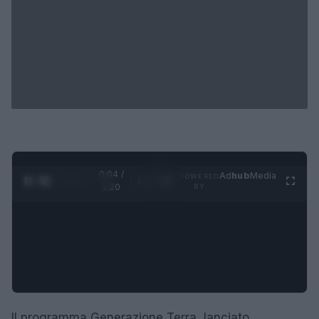
0:05 /
Ad
hub
Media
POWERED
1
/
4
1:20
BY
Il programma Generazione Terra, lanciato