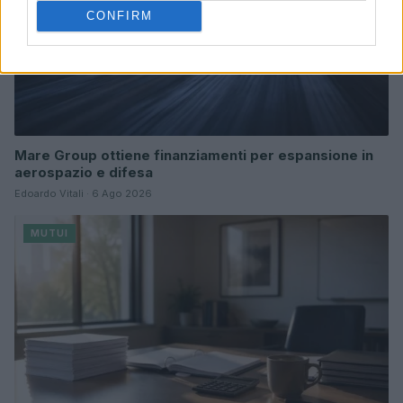
CONFIRM
Mare Group ottiene finanziamenti per espansione in
aerospazio e difesa
Edoardo Vitali · 6 Ago 2026
MUTUI