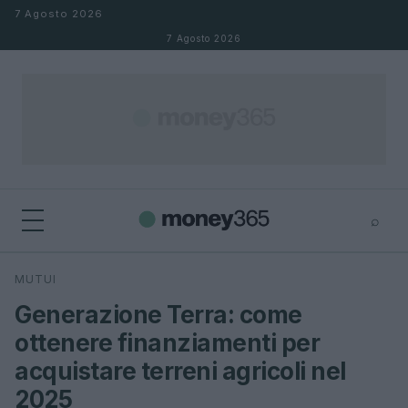
Salta al contenuto
7 Agosto 2026
7 Agosto 2026
⌕
×
⌕
MUTUI
Cerca
Generazione Terra: come
ottenere finanziamenti per
acquistare terreni agricoli nel
2025