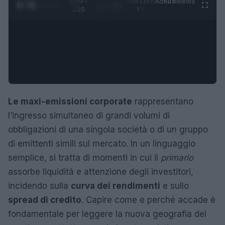
0:06 /
Ad
hub
Media
POWERED
1
/
4
1:20
BY
Le maxi-emissioni corporate
rappresentano
l’ingresso simultaneo di grandi volumi di
obbligazioni di una singola società o di un gruppo
di emittenti simili sul mercato. In un linguaggio
semplice, si tratta di momenti in cui il
primario
assorbe liquidità e attenzione degli investitori,
incidendo sulla
curva dei rendimenti
e sullo
spread di credito
. Capire come e perché accade è
fondamentale per leggere la nuova geografia del