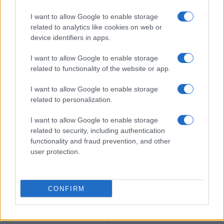
momento per ritarare il profilo rischio-rendimento.
I want to allow Google to enable storage
In generale, conviene distinguere tra
premio
related to analytics like cookies on web or
device identifiers in apps.
tecnico
e rischio strutturale, usare la profondità del
primario per migliorare la qualità media del
I want to allow Google to enable storage
portafoglio e mantenere flessibilità sulle scadenze.
related to functionality of the website or app.
La disciplina più efficace combina
diversificazione
I want to allow Google to enable storage
per settore e scadenza, gestione attiva della
related to personalization.
liquidità e monitoraggio delle concentrazioni
I want to allow Google to enable storage
implicite derivate da indici e ribilanciamenti.
related to security, including authentication
functionality and fraud prevention, and other
Il messaggio di fondo resta semplice: quando i
user protection.
colossi arrivano sul mercato, non cambia solo il
prezzo del debito di chi emette, ma si sposta
l’intera scala di riferimento. Leggere i movimenti
CONFIRM
della curva, valutare la domanda reale e pesare i
rischi di concentrazione permette di trasformare un