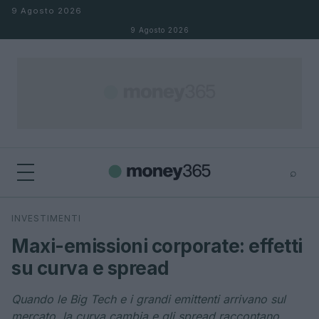
Salta al contenuto
9 Agosto 2026
9 Agosto 2026
⌕
×
⌕
INVESTIMENTI
Cerca
Maxi-emissioni corporate: effetti
su curva e spread
Quando le Big Tech e i grandi emittenti arrivano sul
mercato, la curva cambia e gli spread raccontano