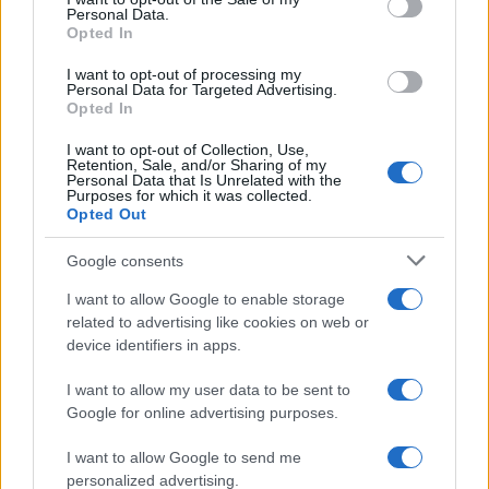
Personal Data.
alternative possono attrarre investitori con requisiti
Opted In
specifici, modulando il
crowding-out
domestico.
I want to opt-out of processing my
Personal Data for Targeted Advertising.
Anche la struttura delle covenant e le clausole di
Opted In
rimborso anticipato incidono sul posizionamento
I want to opt-out of Collection, Use,
Retention, Sale, and/or Sharing of my
lungo la curva. Titoli con opzioni call o step-up
Personal Data that Is Unrelated with the
Purposes for which it was collected.
presentano
duration effettiva
diversa dalla
Opted Out
scadenza legale, influenzando la comparabilità con
i governativi e la lettura degli
spread
. In questi
Google consents
casi, la scomposizione del rischio in tasso, credito
I want to allow Google to enable storage
e optionalità evita sovra- o sottovalutazioni.
related to advertising like cookies on web or
device identifiers in apps.
Implicazioni pratiche per portafogli e
I want to allow my user data to be sent to
valutazioni
Google for online advertising purposes.
Per un allocatore, le grandi ondate di offerta non
I want to allow Google to send me
personalized advertising.
sono soltanto un test di liquidità, ma anche un