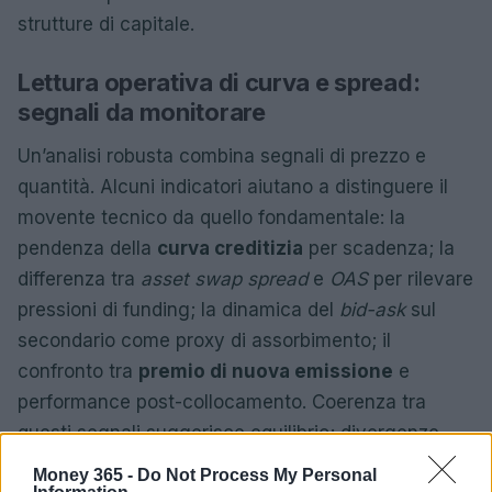
strutture di capitale.
Lettura operativa di curva e spread:
segnali da monitorare
Un’analisi robusta combina segnali di prezzo e
quantità. Alcuni indicatori aiutano a distinguere il
movente tecnico da quello fondamentale: la
pendenza della
curva creditizia
per scadenza; la
differenza tra
asset swap spread
e
OAS
per rilevare
pressioni di funding; la dinamica del
bid-ask
sul
secondario come proxy di assorbimento; il
confronto tra
premio di nuova emissione
e
performance post-collocamento. Coerenza tra
questi segnali suggerisce equilibrio; divergenze
indicano opportunità o rischi latenti.
Money 365 -
Do Not Process My Personal