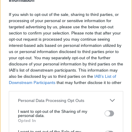
Information
Spread per bucket di scadenza: rotazione tra 3-
5-10 anni
If you wish to opt-out of the sale, sharing to third parties, or
Volumi sul secondario rispetto ai giorni post-
processing of your personal or sensitive information for
primario
targeted advertising by us, please use the below opt-out
section to confirm your selection. Please note that after your
Comportamento dei
credit default swap
rispetto
opt-out request is processed you may continue seeing
ai cash bond
interest-based ads based on personal information utilized by
Flussi su fondi indicizzati confrontati con
us or personal information disclosed to third parties prior to
emissioni in arrivo
your opt-out. You may separately opt-out of the further
disclosure of your personal information by third parties on the
Eccezioni, strutture e casi tipici
IAB’s list of downstream participants. This information may
also be disclosed by us to third parties on the
IAB’s List of
Non tutte le maxi-emissioni producono lo stesso
Downstream Participants
that may further disclose it to other
third parties.
effetto. Emittenti con
rating elevato
spesso
ottengono curve più regolari e minor premio,
Please note that this website/app uses one or more Google
Personal Data Processing Opt Outs
services and may gather and store information including but
mentre profili borderline tra
investment grade
e
not limited to your visit or usage behaviour. You may click to
I want to opt-out of the Sharing of my
high yield
richiedono compensi più visibili. La
personal data.
grant or deny consent to Google and its third-party tags to
Opted In
presenza di tranche a
tasso variabile
può ridurre la
use your data for below specified purposes in below Google
consent section.
pressione sulle scadenze lunghe, e le valute
I want to opt-out of the Sale of my