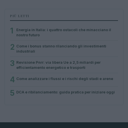
PIÙ LETTI
1
Energia in Italia: i quattro ostacoli che minacciano il
nostro futuro
2
Come i bonus stanno rilanciando gli investimenti
industriali
3
Revisione Pnrr: via libera Ue a 2,5 miliardi per
efficientamento energetico e trasporti
4
Come analizzare i flussi e i rischi degli stadi e arene
5
DCA e ribilanciamento: guida pratica per iniziare oggi