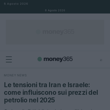
Salta al contenuto
8 Agosto 2026
8 Agosto 2026
⌕
×
⌕
MONEY NEWS
Cerca
Le tensioni tra Iran e Israele:
come influiscono sui prezzi del
petrolio nel 2025