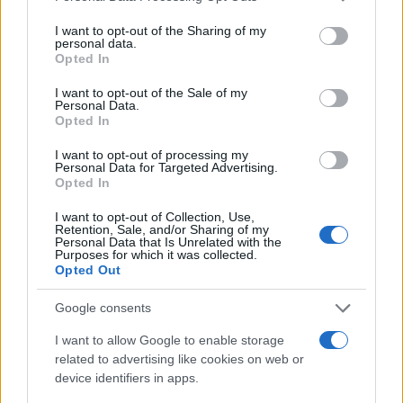
services and may gather and store information including but
not limited to your visit or usage behaviour. You may click to
I want to opt-out of the Sharing of my
personal data.
grant or deny consent to Google and its third-party tags to
Opted In
use your data for below specified purposes in below Google
consent section.
I want to opt-out of the Sale of my
Personal Data.
Opted In
I want to opt-out of processing my
Personal Data for Targeted Advertising.
Opted In
I want to opt-out of Collection, Use,
Retention, Sale, and/or Sharing of my
Personal Data that Is Unrelated with the
Purposes for which it was collected.
Opted Out
Google consents
I want to allow Google to enable storage
Continua a leggere
related to advertising like cookies on web or
device identifiers in apps.