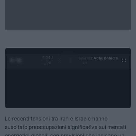
0:05 /
Ad
hub
Media
POWERED
1
/
4
1:20
BY
Le recenti tensioni tra Iran e Israele hanno
suscitato preoccupazioni significative sui mercati
energetici globali, con previsioni che indicano un