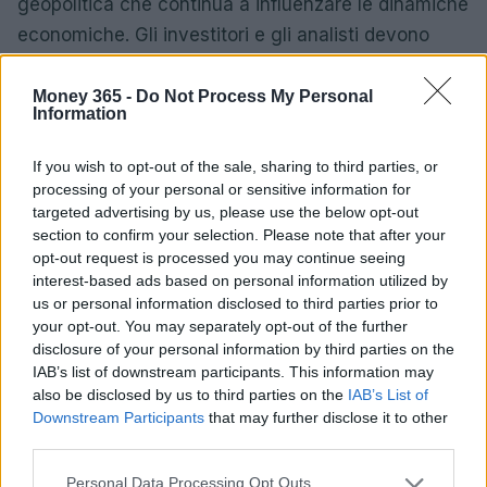
geopolitica che continua a influenzare le dinamiche
economiche. Gli investitori e gli analisti devono
prepararsi a un possibile scenario di stagflazione,
mentre le tensioni in Medio Oriente potrebbero
Money 365 -
Do Not Process My Personal
Information
avere ripercussioni a lungo termine sul mercato
energetico e sull’economia globale. Con l’evolversi
If you wish to opt-out of the sale, sharing to third parties, or
della crisi, diventa fondamentale monitorare
processing of your personal or sensitive information for
targeted advertising by us, please use the below opt-out
attentamente gli sviluppi e le politiche delle
section to confirm your selection. Please note that after your
istituzioni finanziarie.
opt-out request is processed you may continue seeing
interest-based ads based on personal information utilized by
us or personal information disclosed to third parties prior to
your opt-out. You may separately opt-out of the further
AUTORE
disclosure of your personal information by third parties on the
AiAdhubMedia
IAB’s list of downstream participants. This information may
also be disclosed by us to third parties on the
IAB’s List of
Downstream Participants
that may further disclose it to other
third parties.
Please note that this website/app uses one or more Google
Personal Data Processing Opt Outs