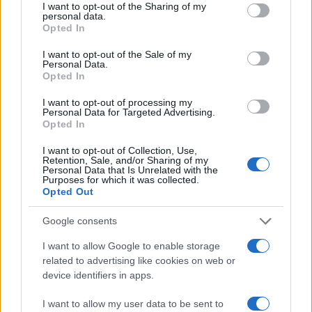
not limited to your visit or usage behaviour. You may click to
I want to opt-out of the Sharing of my
personal data.
grant or deny consent to Google and its third-party tags to
Opted In
use your data for below specified purposes in below Google
consent section.
I want to opt-out of the Sale of my
Personal Data.
Opted In
I want to opt-out of processing my
Personal Data for Targeted Advertising.
Opted In
I want to opt-out of Collection, Use,
Retention, Sale, and/or Sharing of my
Personal Data that Is Unrelated with the
Purposes for which it was collected.
Opted Out
Google consents
Continua a leggere
I want to allow Google to enable storage
related to advertising like cookies on web or
device identifiers in apps.
MONEY NEWS
I want to allow my user data to be sent to