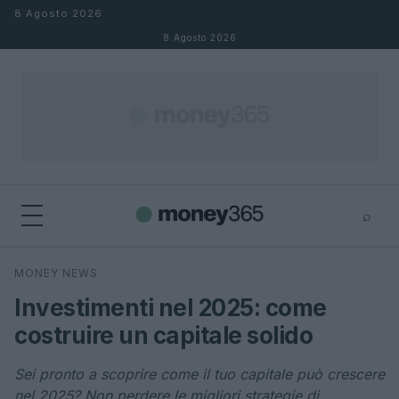
Salta al contenuto
8 Agosto 2026
8 Agosto 2026
⌕
×
⌕
MONEY NEWS
Cerca
Investimenti nel 2025: come
costruire un capitale solido
Sei pronto a scoprire come il tuo capitale può crescere
nel 2025? Non perdere le migliori strategie di