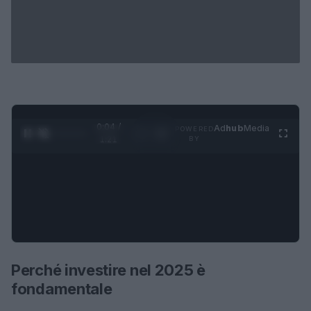
0:05 /
Ad
hub
Media
POWERED
1
/
4
1:21
BY
Perché investire nel 2025 è
fondamentale