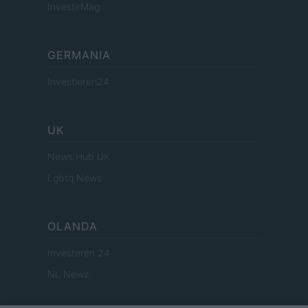
InvestirMag
GERMANIA
Investieren24
UK
News Hub UK
Lgbtq News
OLANDA
Investeren 24
NL Newz