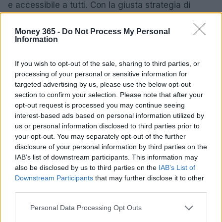
e accessibile a tutti. Con la giusta strategia di
investimento, è possibile generare entrate extra
Money 365 -
Do Not Process My Personal
mensili che possono fare la differenza nel bilancio
Information
familiare. In questo modo, investire diventa non
solo una scelta finanziaria, ma anche
If you wish to opt-out of the sale, sharing to third parties, or
un’opportunità per migliorare il proprio tenore di
processing of your personal or sensitive information for
targeted advertising by us, please use the below opt-out
vita.
section to confirm your selection. Please note that after your
opt-out request is processed you may continue seeing
interest-based ads based on personal information utilized by
us or personal information disclosed to third parties prior to
AUTORE
your opt-out. You may separately opt-out of the further
AiAdhubMedia
disclosure of your personal information by third parties on the
IAB’s list of downstream participants. This information may
also be disclosed by us to third parties on the
IAB’s List of
Downstream Participants
that may further disclose it to other
third parties.
Please note that this website/app uses one or more Google
Personal Data Processing Opt Outs
services and may gather and store information including but