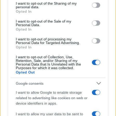
not limited to your visit or usage behaviour. You may click to
I want to opt-out of the Sharing of my
personal data.
grant or deny consent to Google and its third-party tags to
Opted In
use your data for below specified purposes in below Google
consent section.
I want to opt-out of the Sale of my
Personal Data.
Opted In
I want to opt-out of processing my
Personal Data for Targeted Advertising.
Opted In
I want to opt-out of Collection, Use,
Retention, Sale, and/or Sharing of my
Personal Data that Is Unrelated with the
Purposes for which it was collected.
Opted Out
Google consents
I want to allow Google to enable storage
Continua a leggere
related to advertising like cookies on web or
device identifiers in apps.
CREDITO
I want to allow my user data to be sent to