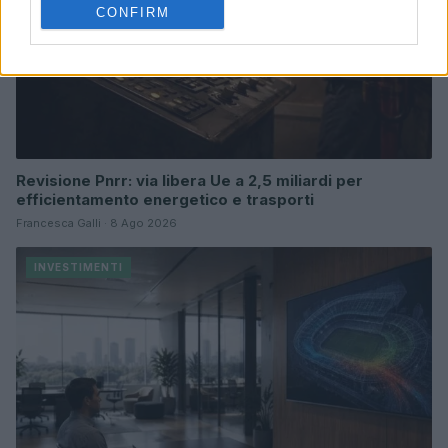
CONFIRM
Revisione Pnrr: via libera Ue a 2,5 miliardi per
efficientamento energetico e trasporti
Francesca Galli · 8 Ago 2026
INVESTIMENTI