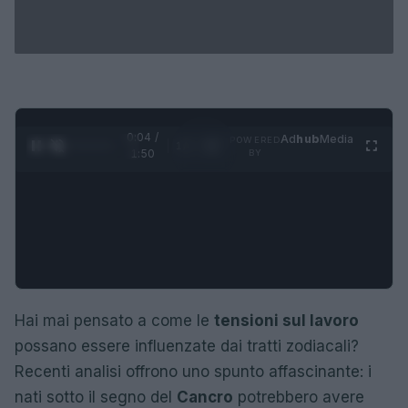
0:05 /
Ad
hub
Media
POWERED
1
/
4
1:50
BY
Hai mai pensato a come le
tensioni sul lavoro
possano essere influenzate dai tratti zodiacali?
Recenti analisi offrono uno spunto affascinante: i
nati sotto il segno del
Cancro
potrebbero avere