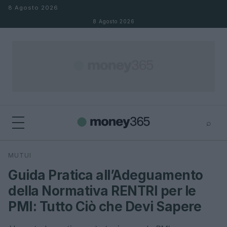
Salta al contenuto
8 Agosto 2026
8 Agosto 2026
⌕
×
⌕
MUTUI
Cerca
Guida Pratica all’Adeguamento
della Normativa RENTRI per le
PMI: Tutto Ciò che Devi Sapere