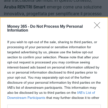
alla tracciabilità dei rifiuti. In questo contesto,
Aruba RENTRI Smart
emerge come una soluzione
innovativa, progettata per semplificare il processo
e rendere le operazioni quotidiane più fluide.0
Money 365 -
Do Not Process My Personal
Information
Adottare strumenti adeguati è essenziale per
affrontare le complessità legate alla registrazione e
If you wish to opt-out of the sale, sharing to third parties, or
alla tracciabilità dei rifiuti. In questo contesto,
processing of your personal or sensitive information for
Aruba RENTRI Smart
emerge come una soluzione
targeted advertising by us, please use the below opt-out
section to confirm your selection. Please note that after your
innovativa, progettata per semplificare il processo
opt-out request is processed you may continue seeing
e rendere le operazioni quotidiane più fluide.1
interest-based ads based on personal information utilized by
us or personal information disclosed to third parties prior to
your opt-out. You may separately opt-out of the further
disclosure of your personal information by third parties on the
AUTORE
IAB’s list of downstream participants. This information may
AiAdhubMedia
also be disclosed by us to third parties on the
IAB’s List of
Downstream Participants
that may further disclose it to other
third parties.