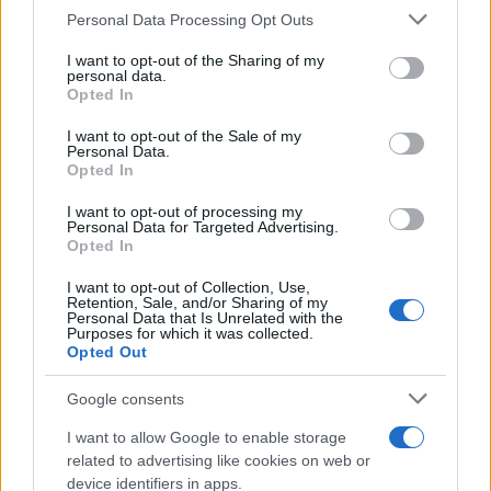
Please note that this website/app uses one or more Google
Personal Data Processing Opt Outs
services and may gather and store information including but
not limited to your visit or usage behaviour. You may click to
I want to opt-out of the Sharing of my
personal data.
grant or deny consent to Google and its third-party tags to
Opted In
use your data for below specified purposes in below Google
consent section.
I want to opt-out of the Sale of my
Personal Data.
Opted In
I want to opt-out of processing my
Personal Data for Targeted Advertising.
Opted In
I want to opt-out of Collection, Use,
Retention, Sale, and/or Sharing of my
Personal Data that Is Unrelated with the
Purposes for which it was collected.
Opted Out
Google consents
I want to allow Google to enable storage
related to advertising like cookies on web or
Continua a leggere
device identifiers in apps.