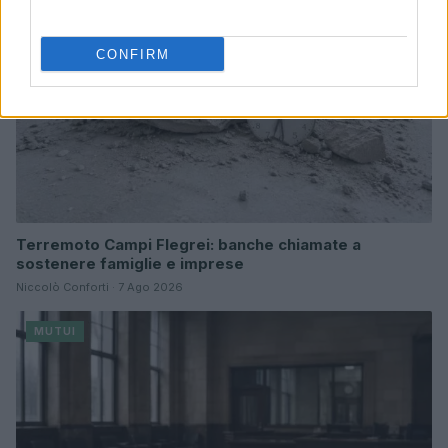
CONFIRM
Terremoto Campi Flegrei: banche chiamate a
sostenere famiglie e imprese
Niccolò Conforti · 7 Ago 2026
MUTUI