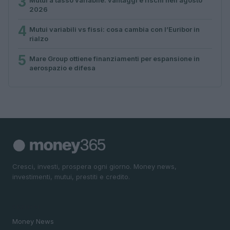
3
2026
4
Mutui variabili vs fissi: cosa cambia con l’Euribor in
rialzo
5
Mare Group ottiene finanziamenti per espansione in
aerospazio e difesa
Cresci, investi, prospera ogni giorno. Money news,
investimenti, mutui, prestiti e credito.
SEZIONI
Money News