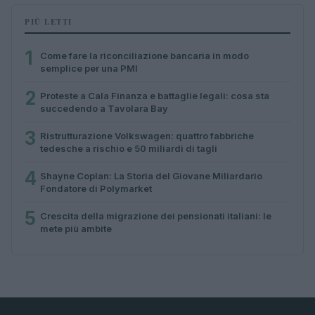
PIÙ LETTI
1
Come fare la riconciliazione bancaria in modo
semplice per una PMI
2
Proteste a Cala Finanza e battaglie legali: cosa sta
succedendo a Tavolara Bay
3
Ristrutturazione Volkswagen: quattro fabbriche
tedesche a rischio e 50 miliardi di tagli
4
Shayne Coplan: La Storia del Giovane Miliardario
Fondatore di Polymarket
5
Crescita della migrazione dei pensionati italiani: le
mete più ambite