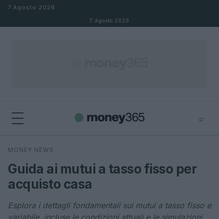
Salta al contenuto
7 Agosto 2026
7 Agosto 2026
⌕
×
⌕
MONEY NEWS
Cerca
Guida ai mutui a tasso fisso per
acquisto casa
Esplora i dettagli fondamentali sui mutui a tasso fisso e
variabile, incluse le condizioni attuali e le simulazioni