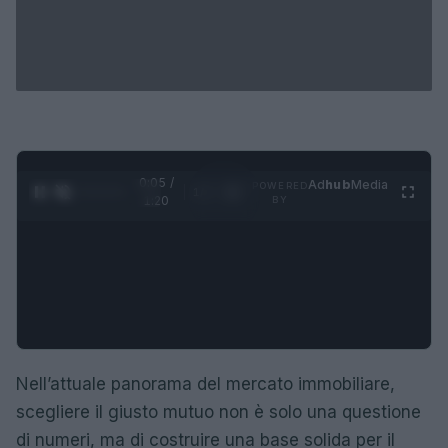
0:05 /
Ad
hub
Media
POWERED
1
/
4
1:20
BY
Nell’attuale panorama del mercato immobiliare,
scegliere il giusto mutuo non è solo una questione
di numeri, ma di costruire una base solida per il