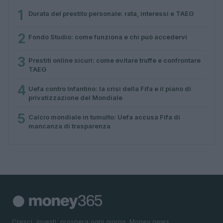
1
Durata del prestito personale: rata, interessi e TAEG
2
Fondo Studio: come funziona e chi può accedervi
3
Prestiti online sicuri: come evitare truffe e confrontare
TAEG
4
Uefa contro Infantino: la crisi della Fifa e il piano di
privatizzazione del Mondiale
5
Calcio mondiale in tumulto: Uefa accusa Fifa di
mancanza di trasparenza
Cresci, investi, prospera ogni giorno. Money news,