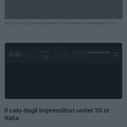
Scopri come i giovani imprenditori italiani stanno reinventando il futuro.
0:20 /
Ad
hub
Media
POWERED
1
/
4
1:50
BY
Il calo degli imprenditori under 35 in
Italia