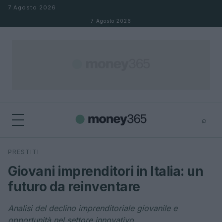
Salta al contenuto
7 Agosto 2026
7 Agosto 2026
⌕
×
⌕
PRESTITI
Cerca
Giovani imprenditori in Italia: un
futuro da reinventare
Analisi del declino imprenditoriale giovanile e
opportunità nel settore innovativo