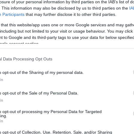
losure of your personal information by third parties on the IAB’s list of
. This information may also be disclosed by us to third parties on the
IA
ncora una minoranza, rappresentando solo il 22%
Participants
that may further disclose it to other third parties.
r incentivare la creazione e lo sviluppo di nuove
 that this website/app uses one or more Google services and may gath
trodotti vari bandi di finanziamento. Questi
including but not limited to your visit or usage behaviour. You may click 
ale, mirano a supportare le iniziative
 to Google and its third-party tags to use your data for below specifi
ogle consent section.
e quelle promosse dal Piano Nazionale di Ripresa
ploreremo i bandi attivi per l’imprenditoria
l Data Processing Opt Outs
, requisiti e caratteristiche principali.
o opt-out of the Sharing of my personal data.
In
o opt-out of the Sale of my Personal Data.
In
to opt-out of processing my Personal Data for Targeted
ing.
In
o opt-out of Collection, Use, Retention, Sale, and/or Sharing