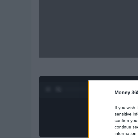
0:04 / 1:21
1
/
4
Money 36
If you wish 
sensitive in
confirm you
continue se
information 