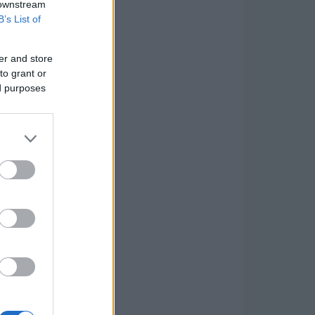
 downstream
B’s List of
er and store
to grant or
ed purposes