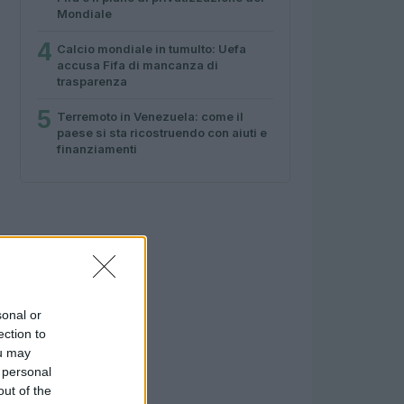
Mondiale
4
Calcio mondiale in tumulto: Uefa
accusa Fifa di mancanza di
trasparenza
5
Terremoto in Venezuela: come il
paese si sta ricostruendo con aiuti e
finanziamenti
sonal or
ection to
ou may
 personal
out of the