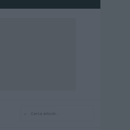
⌕
Cerca