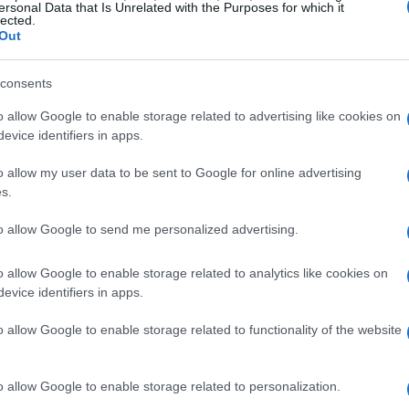
ersonal Data that Is Unrelated with the Purposes for which it
lected.
Out
consents
o allow Google to enable storage related to advertising like cookies on
evice identifiers in apps.
o allow my user data to be sent to Google for online advertising
tegno all’occupazione femminile
s.
ioni di euro destinato a progetti che
to allow Google to send me personalized advertising.
particolare, il 40% di questi fondi è stato
o allow Google to enable storage related to analytics like cookies on
sud Italia, tra cui Abruzzo, Calabria, Campania,
evice identifiers in apps.
, il Fondo Impresa Femminile è uno degli strumenti
o allow Google to enable storage related to functionality of the website
dotte da donne. Questo fondo offre prestiti a
90% delle spese ammissibili, per incentivare la
o allow Google to enable storage related to personalization.
damento di quelle già esistenti.