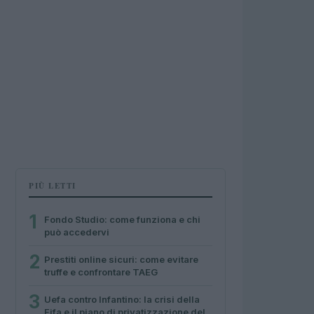
PIÙ LETTI
1
Fondo Studio: come funziona e chi
può accedervi
2
Prestiti online sicuri: come evitare
truffe e confrontare TAEG
3
Uefa contro Infantino: la crisi della
Fifa e il piano di privatizzazione del