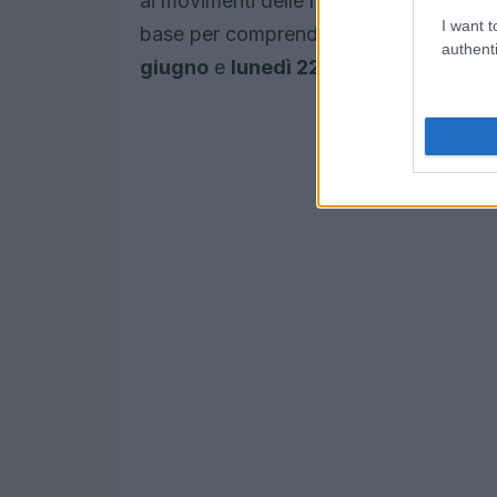
ai movimenti delle macchine volanti di M
I want t
base per comprendere la logica digita
authenti
giugno
e
lunedì 22 giugno
.