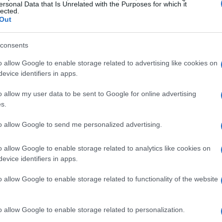
precise di ciascun laboratorio sono riportate
ersonal Data that Is Unrelated with the Purposes for which it
lected.
Out
 tecnologia in azione
consents
o allow Google to enable storage related to advertising like cookies on
rsivi per chi è curioso di capire i principi che
evice identifiers in apps.
e tecnologie. Con esperimenti, giochi e problemi
o allow my user data to be sent to Google for online advertising
otranno sperimentare concetti di fisica, chimica e
s.
o è ideale per chi ama costruire, provare e
to allow Google to send me personalized advertising.
lla prova creatività e capacità di ragionamento.
o allow Google to enable storage related to analytics like cookies on
evice identifiers in apps.
nto per inviare segnali Morse, la celebre
Egg
o allow Google to enable storage related to functionality of the website
na caduta, esperimenti sulla legge dei gas e
anti. Si esploreranno anche meccanismi ispirati
o allow Google to enable storage related to personalization.