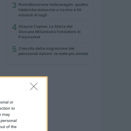
3
Ristrutturazione Volkswagen: quattro
fabbriche tedesche a rischio e 50
miliardi di tagli
4
Shayne Coplan: La Storia del
Giovane Miliardario Fondatore di
Polymarket
5
Crescita della migrazione dei
pensionati italiani: le mete più ambite
sonal or
ection to
ou may
 personal
out of the