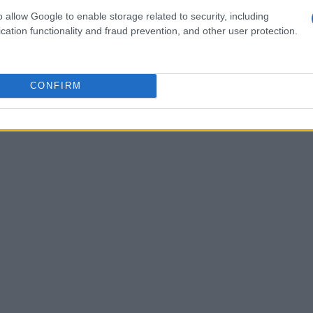
iyazaki, e si introdurrà il
codice binario
come
o allow Google to enable storage related to security, including
le. Le date di questo percorso sono
venerdì 19
cation functionality and fraud prevention, and other user protection.
CONFIRM