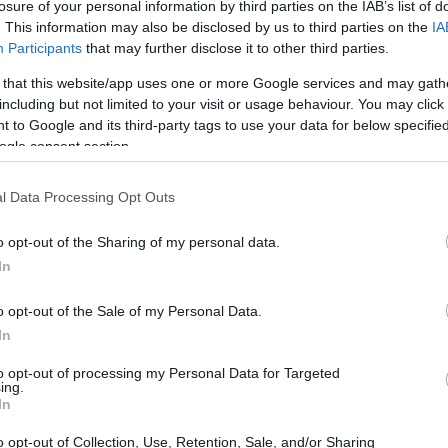
losure of your personal information by third parties on the IAB’s list of
. This information may also be disclosed by us to third parties on the
IA
Participants
that may further disclose it to other third parties.
 that this website/app uses one or more Google services and may gath
including but not limited to your visit or usage behaviour. You may click 
 to Google and its third-party tags to use your data for below specifi
ogle consent section.
l Data Processing Opt Outs
o opt-out of the Sharing of my personal data.
In
o opt-out of the Sale of my Personal Data.
:
STEM
,
educazione finanziaria
e
mestieri
In
n sessioni pratiche con attività ludiche, sfide e
to opt-out of processing my Personal Data for Targeted
ing.
I posti sono limitati, quindi chi è interessato è
In
ienza vuole essere intensiva ma con gruppi ridotti
o opt-out of Collection, Use, Retention, Sale, and/or Sharing