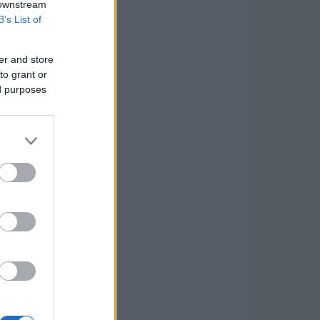
 downstream
B’s List of
er and store
to grant or
ed purposes