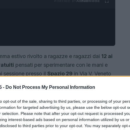
Ad
hub
Media
POWERED BY
mma estivo rivolto a ragazze e ragazzi dai
12 ai
atuiti
pensati per sperimentare con le mani e
ni sessione presso il
Spazio 29
in Via V. Veneto
 alle 17:30
. L’obiettivo è offrire esperienze
5 -
Do Not Process My Personal Information
, attitudini e possibilità future, in un contesto
to opt-out of the sale, sharing to third parties, or processing of your per
formation for targeted advertising by us, please use the below opt-out s
r selection. Please note that after your opt-out request is processed y
eing interest-based ads based on personal information utilized by us or
disclosed to third parties prior to your opt-out. You may separately opt-