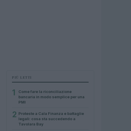
PIÙ LETTI
1
Come fare la riconciliazione
bancaria in modo semplice per una
PMI
2
Proteste a Cala Finanza e battaglie
legali: cosa sta succedendo a
Tavolara Bay