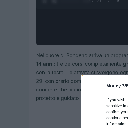
0:05 / 1:21
1
/
4
Nel cuore di Bondeno arriva un progra
14 anni
: tre percorsi completamente
gr
con la testa. Le attività si svolgono og
29, con orario pomeridiano dalle
13:30
Money 36
concrete che aiutino a capire competenze
protetto e guidato da professionisti.
If you wish 
sensitive in
confirm you
continue se
information 