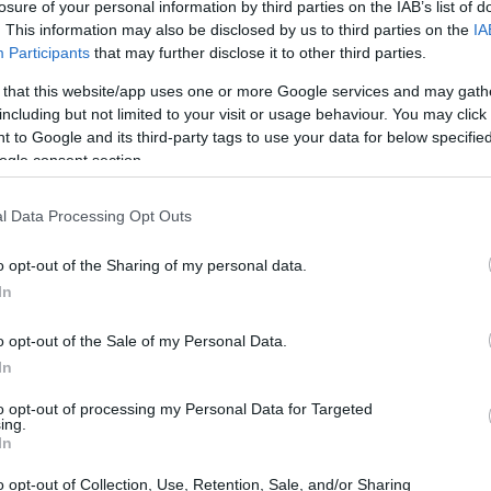
losure of your personal information by third parties on the IAB’s list of
ia, pratica e simulazione avanzata.
. This information may also be disclosed by us to third parties on the
IA
Participants
that may further disclose it to other third parties.
 that this website/app uses one or more Google services and may gath
including but not limited to your visit or usage behaviour. You may click 
 to Google and its third-party tags to use your data for below specifi
ogle consent section.
l Data Processing Opt Outs
o opt-out of the Sharing of my personal data.
In
o opt-out of the Sale of my Personal Data.
In
to opt-out of processing my Personal Data for Targeted
ing.
In
e comunità e Forza Armata
o opt-out of Collection, Use, Retention, Sale, and/or Sharing