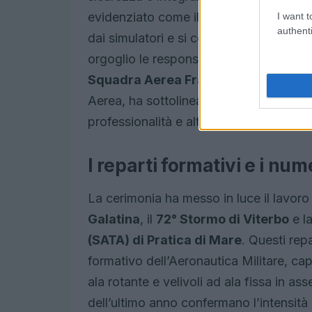
evidenziato come il brevetto sia il risu
I want t
authenti
dai simulatori e si consolida in volo, i
orgoglio le responsabilità connesse all
Squadra Aerea Francesco Vestito
, 
Aerea, ha sottolineato il significato sim
professionalità e altruismo.
I reparti formativi e i nu
La cerimonia ha messo in luce il lavoro d
Galatina
, il
72° Stormo di Viterbo
e l
(SATA) di Pratica di Mare
. Questi rep
formativo dell’Aeronautica Militare, capa
ala rotante e velivoli ad ala fissa in as
dell’ultimo anno confermano l’intensità d