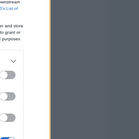
 downstream
B’s List of
er and store
to grant or
ed purposes