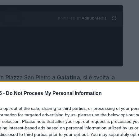
Ad
hub
Media
POWERED BY
 in Piazza San Pietro a
Galatina
, si è svolta la
e Aquile
, momento che sancisce il
5 -
Do Not Process My Personal Information
ilitare
. La manifestazione, aperta alla
o Scuole A.M./3^ Regione Aerea
in
to opt-out of the sale, sharing to third parties, or processing of your per
 partecipazione di autorità civili, religiose e
formation for targeted advertising by us, please use the below opt-out s
r selection. Please note that after your opt-out request is processed y
ze aeree straniere. Questo rito è più di un
eing interest-based ads based on personal information utilized by us or
enta l’esito di un percorso addestrativo
disclosed to third parties prior to your opt-out. You may separately opt-