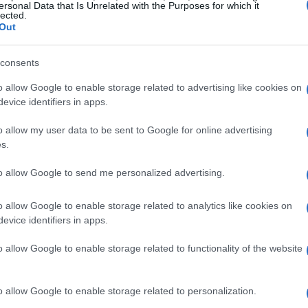
ersonal Data that Is Unrelated with the Purposes for which it
lected.
Out
’
Aeronautica Militare
, ha interessato personale
ostiera
, della
Guardia di Finanza
e del
Corpo
consents
me a allievi provenienti da Arabia Saudita, Kuwait,
o allow Google to enable storage related to advertising like cookies on
ppresentanti internazionali conferma la natura
evice identifiers in apps.
 addestrativo italiano nel settore aeronautico. La
o allow my user data to be sent to Google for online advertising
ha inoltre ribadito il rapporto di fiducia e
s.
tino alla Forza Armata, trasformando la piazza in
to allow Google to send me personalized advertising.
 valore del servizio e del sacrificio.
o allow Google to enable storage related to analytics like cookies on
evice identifiers in apps.
o di Stato Maggiore dell’Aeronautica
o allow Google to enable storage related to functionality of the website
a Antonio Conserva
, che ha richiamato
ddestramento: standard rigorosi, cultura della
o allow Google to enable storage related to personalization.
a e capacità umane. Nel suo discorso ha