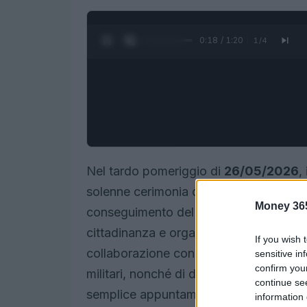
0:19 / 1:20
1
/
4
Nel tardo pomeriggio di
26/05/2026
,
solenne cerimonia della
Consegna dell
Money 36
conseguimento del
brevetto di pilota m
cittadinanza e organizzata dal
Comand
If you wish 
collaborazione con il Comune, ha visto la
sensitive in
confirm you
militari, nonché di delegazioni delle for
continue se
semplice appuntamento formale: rappres
information 