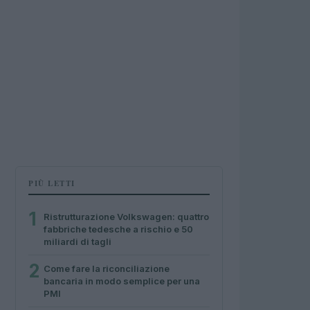
PIÙ LETTI
1
Ristrutturazione Volkswagen: quattro
fabbriche tedesche a rischio e 50
miliardi di tagli
2
Come fare la riconciliazione
bancaria in modo semplice per una
PMI