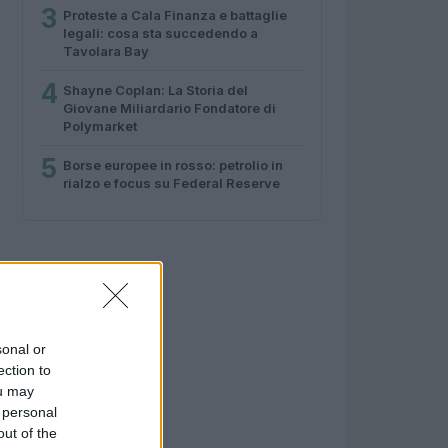
3
Proteste a Cala Finanza e battaglie
legali: cosa sta succedendo a
Tavolara Bay
4
Shayne Coplan: La Storia del
Giovane Miliardario Fondatore di
Polymarket
5
Borse europee in rosso: petrolio in
rialzo e focus su Federal Reserve
sonal or
ection to
ou may
 personal
out of the